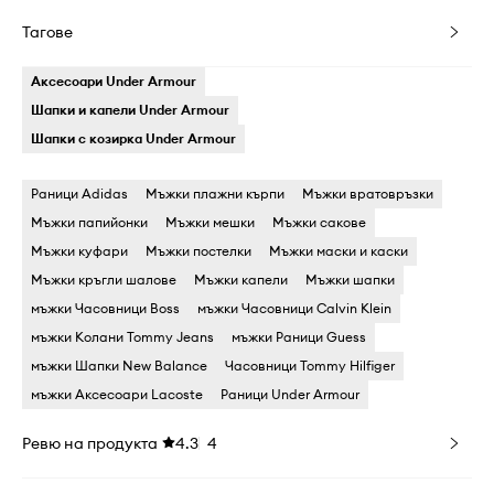
Тагове
Аксесоари Under Armour
Шапки и капели Under Armour
Шапки с козирка Under Armour
Раници Adidas
Мъжки плажни кърпи
Мъжки вратовръзки
Мъжки папийонки
Мъжки мешки
Мъжки сакове
Мъжки куфари
Мъжки постелки
Мъжки маски и каски
Мъжки кръгли шалове
Мъжки капели
Мъжки шапки
мъжки Часовници Boss
мъжки Часовници Calvin Klein
мъжки Колани Tommy Jeans
мъжки Раници Guess
мъжки Шапки New Balance
Часовници Tommy Hilfiger
мъжки Аксесоари Lacoste
Раници Under Armour
Ревю на продукта
4.3
4