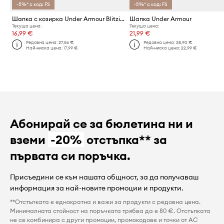
-5%* с код: FS
-5%* с код: FS
Шапка с козирка Under Armour Blitzing
Шапка Under Armour
Текуща цена:
Текуща цена:
16,99 €
21,99 €
Редовна цена:
27,56 €
Редовна цена:
28,90 €
Най-ниска цена:
17,99 €
Най-ниска цена:
22,99 €
Абонирай се за бюлетина ни и
вземи
-20%
отстъпка** за
първата си поръчка.
Присъедини се към нашата общност, за да получаваш
информация за най-новите промоции и продукти.
**Отстъпката е еднократна и важи за продукти с редовна цена.
Минималната стойност на поръчката трябва да е 80 €. Отстъпката
не се комбинира с други промоции, промокодове и точки от AC