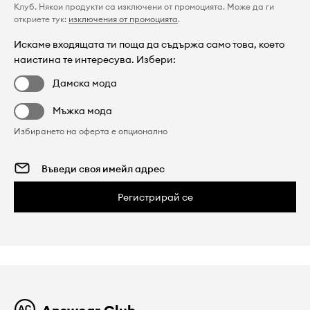
Клуб. Някои продукти са изключени от промоцията. Може да ги
откриете тук:
изключения от промоцията
.
Искаме входящата ти поща да съдържа само това, което
наистина те интересува. Избери:
Дамска мода
Мъжка мода
Избирането на оферта е опционално
Регистрирай се