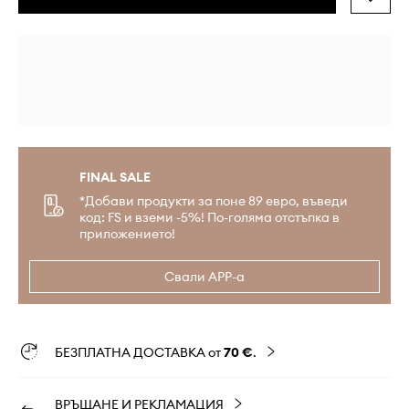
FINAL SALE
*Добави продукти за поне 89 евро, въведи
код: FS и вземи -5%! По-голяма отстъпка в
приложението!
Свали APP-а
БЕЗПЛАТНА ДОСТАВКА от
70 €
.
ВРЪЩАНЕ И РЕКЛАМАЦИЯ