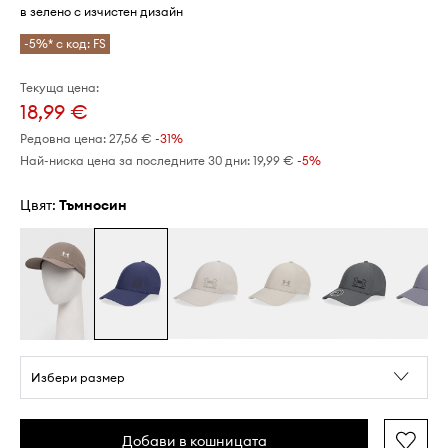
в зелено с изчистен дизайн
-5%* с код: FS
Текуща цена:
18,99 €
Редовна цена:
27,56 €
-31%
Най-ниска цена за последните 30 дни:
19,99 €
 -5%
Цвят:
тъмносин
Избери размер
Добави в кошницата