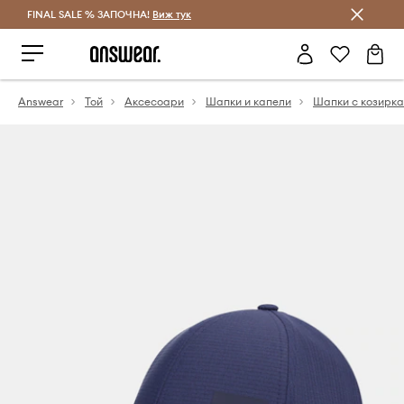
FINAL SALE % ЗАПОЧНА!
Спестявай с Answear Club
Виж тук
Answear
Той
Аксесоари
Шапки и капели
Шапки с козирка