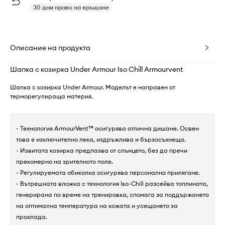
30 дни право на връщане
Описание на продукта
Шапка с козирка Under Armour Iso Chill Armourvent
Шапка с козирка Under Armour. Моделът е направен от
терморегулираща материя.
- Технология ArmourVent™ осигурява отлична дишане. Освен
това е изключително лека, издръжлива и бързосъхнеща.
- Извитата козирка предпазва от слънцето, без да пречи
прекомерно на зрителното поле.
- Регулируемата обиколка осигурява персонално прилягане.
- Вътрешната вложка с технология Iso-Chill разсейва топлината,
генерирана по време на тренировка, спомага за поддържането
на оптимална температура на кожата и усещането за
прохлада.