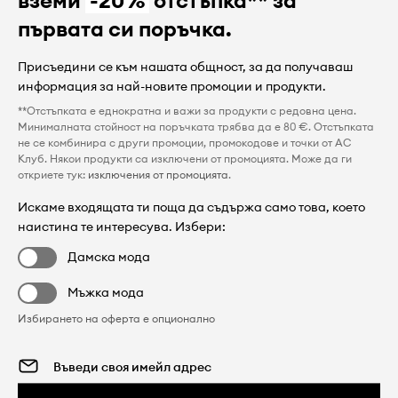
вземи
-20%
отстъпка** за
първата си поръчка.
Присъедини се към нашата общност, за да получаваш
информация за най-новите промоции и продукти.
**Отстъпката е еднократна и важи за продукти с редовна цена.
Минималната стойност на поръчката трябва да е 80 €. Отстъпката
не се комбинира с други промоции, промокодове и точки от AC
Клуб. Някои продукти са изключени от промоцията. Може да ги
откриете тук:
изключения от промоцията
.
Искаме входящата ти поща да съдържа само това, което
наистина те интересува. Избери:
Дамска мода
Мъжка мода
Избирането на оферта е опционално