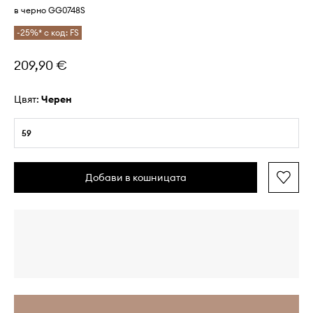
в черно GG0748S
-25%* с код: FS
209,90 €
Цвят:
черен
59
Добави в кошницата