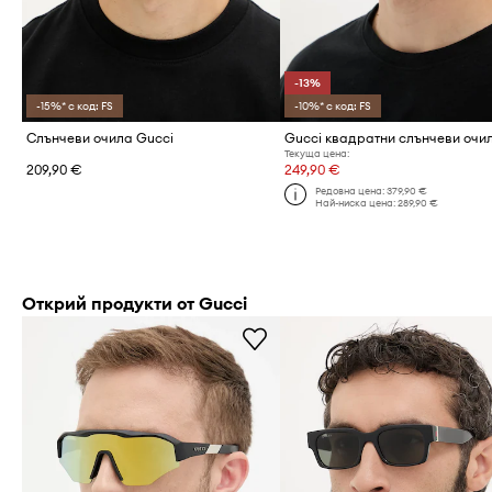
-13%
-15%* с код: FS
-10%* с код: FS
Слънчеви очила Gucci
Текуща цена:
209,90 €
249,90 €
Редовна цена:
379,90 €
Най-ниска цена:
289,90 €
Открий продукти от Gucci