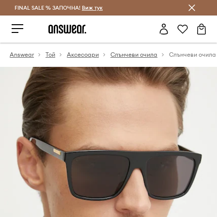
FINAL SALE % ЗАПОЧНА!
Спестявай с Answear Club
Виж тук
Answear
Той
Аксесоари
Слънчеви очила
Слънчеви очила