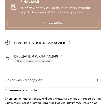
FINAL SALE
*Добави продукти за поне 89 евро, въведи
код: FSA и вземи -25% за този продукт!
Още в APP-а
БЕЗПЛАТНА ДОСТАВКА от
70 €
.
ВРЪЩАНЕ И РЕКЛАМАЦИЯ
30 дни право на връщане
Описание на продукта
Слънчеви очила Gucci
Слънчеви очила от колекция Gucci. Моделът е с пластмасова рамка
и изчистени стъкла. UV защита 400. Полученият калъф може да се