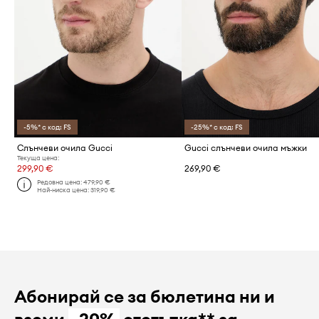
-5%* с код: FS
-25%* с код: FS
Слънчеви очила Gucci
Gucci слънчеви очила мъжки
Текуща цена:
299,90 €
269,90 €
Редовна цена:
479,90 €
Най-ниска цена:
319,90 €
Абонирай се за бюлетина ни и