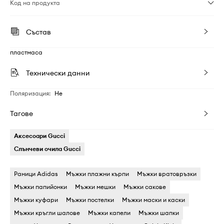
Код на продукта
Състав
пластмаса
Технически данни
Поляризация
:
Не
Тагове
Аксесоари Gucci
Слънчеви очила Gucci
Раници Adidas
Мъжки плажни кърпи
Мъжки вратовръзки
Мъжки папийонки
Мъжки мешки
Мъжки сакове
Мъжки куфари
Мъжки постелки
Мъжки маски и каски
Мъжки кръгли шалове
Мъжки капели
Мъжки шапки