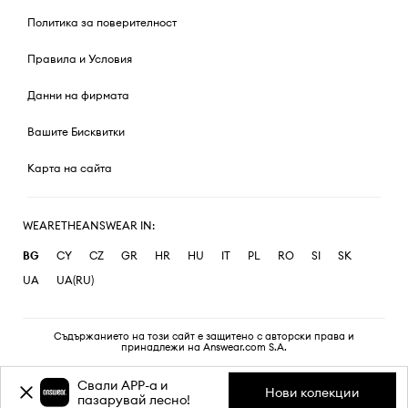
Политика за поверителност
Правила и Условия
Данни на фирмата
Вашите Бисквитки
Карта на сайта
WEARETHEANSWEAR IN:
BG
CY
CZ
GR
HR
HU
IT
PL
RO
SI
SK
UA
UA(RU)
Съдържанието на този сайт е защитено с авторски права и
принадлежи на Answear.com S.A.
Свали APP-a и
Нови колекции
пазарувай лесно!