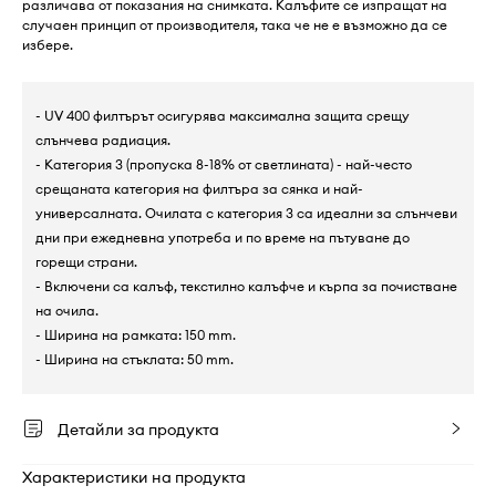
различава от показания на снимката. Калъфите се изпращат на
случаен принцип от производителя, така че не е възможно да се
избере.
- UV 400 филтърът осигурява максимална защита срещу
слънчева радиация.
- Категория 3 (пропуска 8-18% от светлината) - най-често
срещаната категория на филтъра за сянка и най-
универсалната. Очилата с категория 3 са идеални за слънчеви
дни при ежедневна употреба и по време на пътуване до
горещи страни.
- Включени са калъф, текстилно калъфче и кърпа за почистване
на очила.
- Ширина на рамката: 150 mm.
- Ширина на стъклата: 50 mm.
Детайли за продукта
Характеристики на продукта