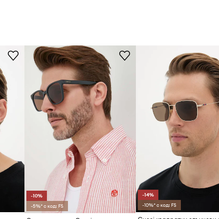
-14%
-10%
-10%* с код: FS
-5%* с код: FS