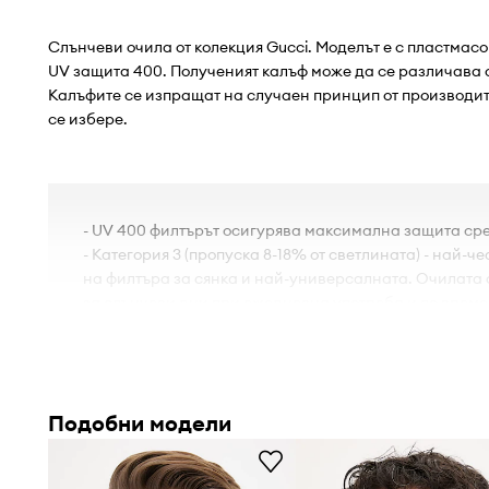
Слънчеви очила от колекция Gucci. Моделът е с пластмасо
UV защита 400. Полученият калъф може да се различава 
Калъфите се изпращат на случаен принцип от производите
се избере.
- UV 400 филтърът осигурява максимална защита ср
- Категория 3 (пропуска 8-18% от светлината) - най-ч
на филтъра за сянка и най-универсалната. Очилата 
за слънчеви дни при ежедневна употреба и по време
страни.
- Калъф и кърпичка за почистване.
- Ширина на рамката: 145 mm.
- Ширина на стъклата: 50 mm.
Подобни модели
- Мерките се отнасят за размер: 50.