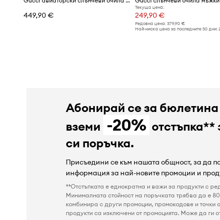
Gucci авиаторски слънчеви очила мъжки
Gucci слънчеви очила мъжки
Текуща цена:
449,90 €
249,90 €
Редовна цена:
379,90 €
Най-ниска цена за последните 30 дни:
Абонирай се за бюлетина
-20%
вземи
отстъпка** 
си поръчка.
Присъедини се към нашата общност, за да 
информация за най-новите промоции и прод
**Отстъпката е еднократна и важи за продукти с ре
Минималната стойност на поръчката трябва да е 80 
комбинира с други промоции, промокодове и точки о
продукти са изключени от промоцията. Може да ги от