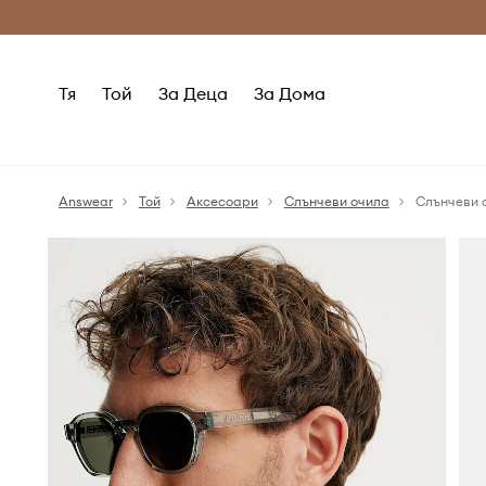
Само оригинални продукти
Безплатни доставка
Тя
Той
За Деца
За Дома
Answear
Той
Аксесоари
Слънчеви очила
Слънчеви 