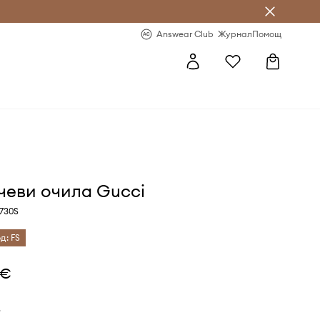
естявай с Answear Club
-20% за първа поръчка
Answear Club
Журнал
Помощ
чеви очила Gucci
730S
д: FS
 €
в