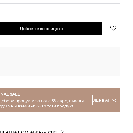
Добави в кошницата
INAL SALE
Още в APP-а
Добави продукти за поне 89 евро, въведи
од: FSA и вземи -15% за този продукт!
ЗПЛАТНА ДОСТАВКА от
70 €
.