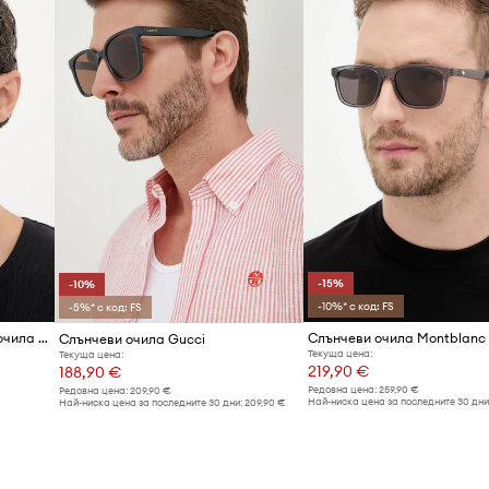
Цвят
Марка
Код на продукта
-15%
-10%
-10%* с код: FS
-5%* с код: FS
Gucci авиаторски слънчеви очила мъжки
Слънчеви очила Montblanc
Слънчеви очила Gucci
Текуща цена:
Текуща цена:
219,90 €
188,90 €
Редовна цена:
259,90 €
Редовна цена:
209,90 €
Най-ниска цена за последните 30 дни
Най-ниска цена за последните 30 дни:
209,90 €