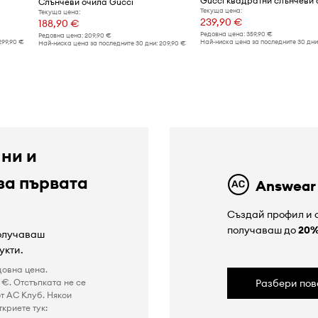
Слънчеви очила Gucci
Текуща цена:
Текуща цена:
239,90 €
188,90 €
Редовна цена:
359,90 €
Редовна цена:
209,90 €
299,90 €
Най-ниска цена за последните 30 дни
Най-ниска цена за последните 30 дни:
209,90 €
 ни и
за първата
Answear
Създай профил и с
получаваш до
20
получаваш
укти.
довна цена.
€. Отстъпката не се
Разбери пов
т AC Клуб. Някои
криете тук: