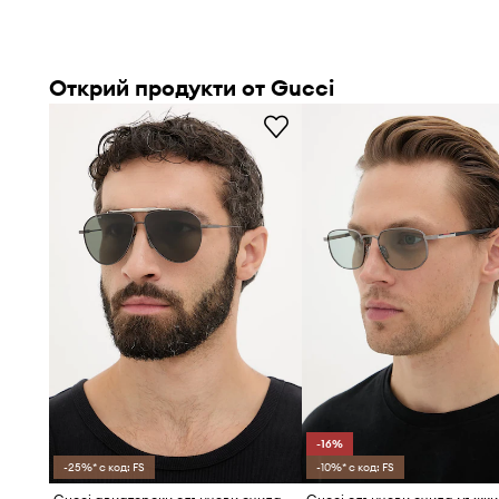
Открий продукти от Gucci
-16%
-25%* с код: FS
-10%* с код: FS