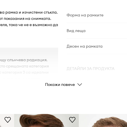
ва рамка и изчистени стъкла.
Форма на рамките
от показания на снимката.
ля, така че не е възможно да
Вид леща
Десен на рамката
ещу слънчева радиация.
есто срещаната категория
ДЕТАЙЛИ ЗА ПРОДУКТА
с категория 3 са идеални
 на пътуване до горещи
Покажи повече
Код на
производителя
Цвят от
производителя