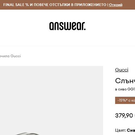
 и връщане за поръчки над 70 EUR
FINAL SALE % И ПОВЕЧЕ ОТСТЪПКИ В ПРИЛОЖЕНИЕТО |
Доставка 1-5 дни
Открий
Сп
очила Gucci
Gucci
Слън
в сиво GG1
-15%* с ко
379,90
Цвят:
си