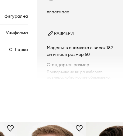
пластмаса
фигурална
Униформа
РАЗМЕРИ
Моделът в снимката е висок 182
С Шарка
см и носи размер 50
Стандартен размер
Препоръчваме ви да изберете
размера, който носите обикновено.
GG1730S
ТЕХНИЧЕСКИ ДАННИ
004
Поляризация
:
Не