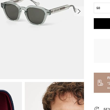
50
F
*
к
БЕ