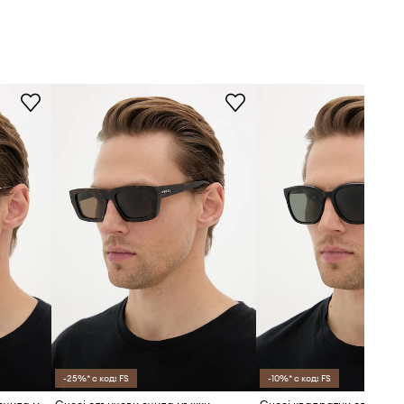
-25%* с код: FS
-10%* с код: FS