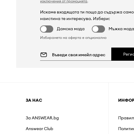
изключения от промоцията
.
Искаме входящата ти поща да съдържа само 
наистина те интересува. Избери:
Дамска мода
Мъжка мод
Избирането на оферта е опционално
Реги
ЗА НАС
ИНФО
За ANSWEAR.bg
Правил
Answear Club
Полити