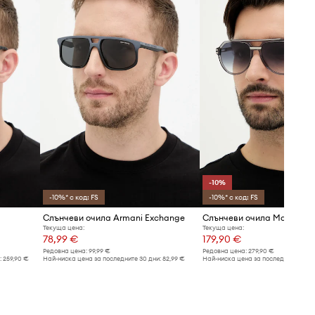
сив
Gucci
-10%
-10%* с код: FS
-10%* с код: FS
Слънчеви очила Armani Exchange
Слънчеви очила Marc Jac
Текуща цена:
Текуща цена:
78,99 €
179,90 €
Редовна цена:
99,99 €
Редовна цена:
279,90 €
:
259,90 €
Най-ниска цена за последните 30 дни:
82,99 €
Най-ниска цена за последните 30 дн