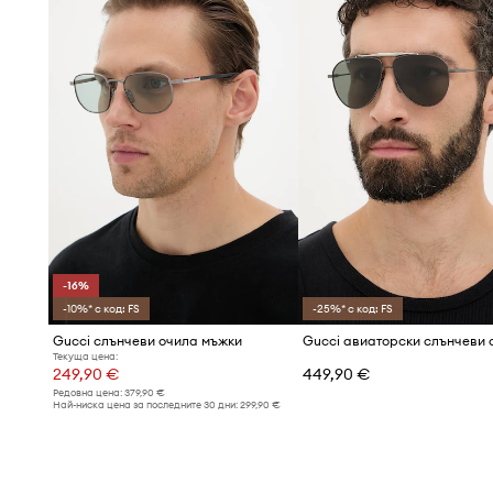
-16%
-10%* с код: FS
-25%* с код: FS
Gucci слънчеви очила мъжки
Текуща цена:
249,90 €
449,90 €
Редовна цена:
379,90 €
Най-ниска цена за последните 30 дни:
299,90 €