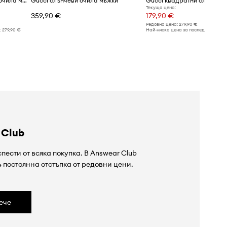
Gucci квадратни слънчеви очила мъжки
Gucci слънчеви очила мъжки
Текуща цена:
359,90 €
179,90 €
Редовна цена:
279,90 €
:
279,90 €
Най-ниска цена за последните 30 дн
 Club
пести от всяка покупка. В Answear Club
%
постоянна отстъпка от редовни цени.
ече