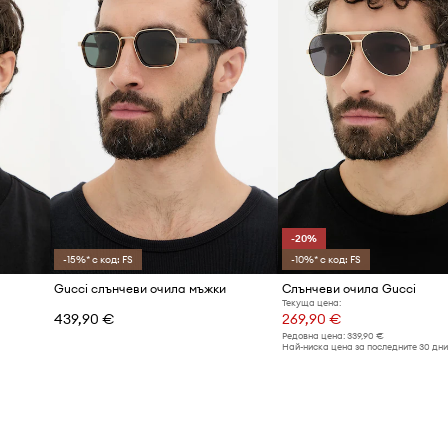
Цвят
Марка
Код на продукта
-20%
-15%* с код: FS
-10%* с код: FS
Gucci слънчеви очила мъжки
Слънчеви очила Gucci
Текуща цена:
439,90 €
269,90 €
Редовна цена:
339,90 €
Най-ниска цена за последните 30 дни