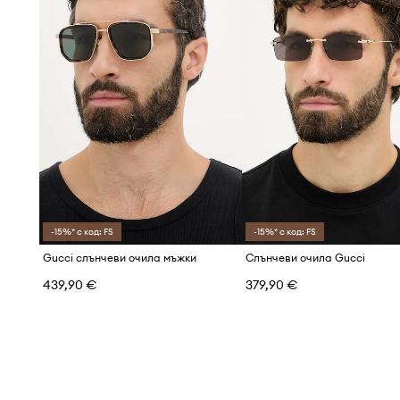
-15%* с код: FS
-15%* с код: FS
Gucci слънчеви очила мъжки
Слънчеви очила Gucci
439,90 €
379,90 €