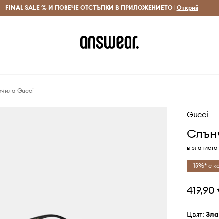
 и връщане за поръчки над 70 EUR
FINAL SALE % И ПОВЕЧЕ ОТСТЪПКИ В ПРИЛОЖЕНИЕТО |
Доставка 1-5 дни
Открий
Сп
очила Gucci
Gucci
Слън
в златисто
-15%* с ко
419,90
Цвят:
зл