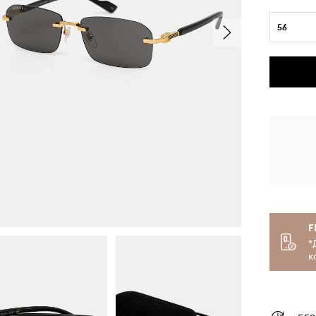
56
F
*
к