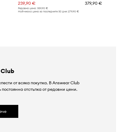
239,90 €
379,90 €
Редовна цена:
359,90 €
Най-ниска цена за последните 30 дни:
279,90 €
 Club
пести от всяка покупка. В Answear Club
%
постоянна отстъпка от редовни цени.
ече