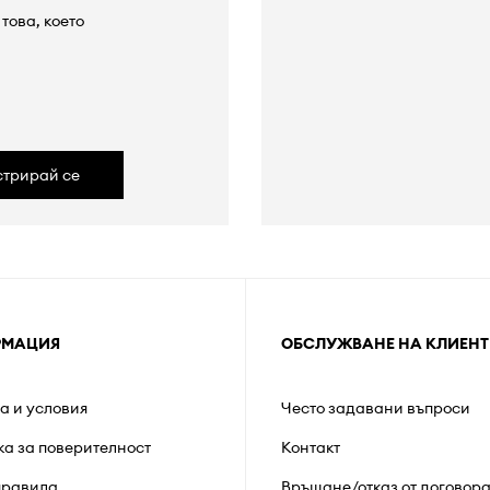
това, което
а
стрирай се
РМАЦИЯ
ОБСЛУЖВАНЕ НА КЛИЕНТ
а и условия
Често задавани въпроси
ка за поверителност
Контакт
правила
Връщане/отказ от договор