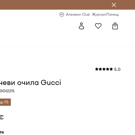
естявай с Answear Club
-20% за първа поръчка
Answear Club
Журнал
Помощ
5.0
чеви очила Gucci
 GG1221S
д: FS
 €
ато