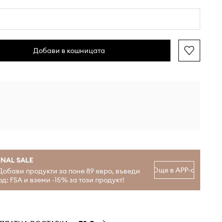
Добави в кошницата
INAL SALE
Още в APP-а
Добави продукти за поне 89 евро, въведи
од: FSA и вземи -15% за този продукт!