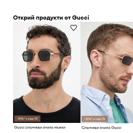
Открий продукти от Gucci
-15%* с код: FS
-15%* с код: FS
Gucci слънчеви очила мъжки
Слънчеви очила Gucci