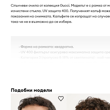
Слънчеви очила от колекция Gucci. Моделът е с рамка от 
изчистени стъкла. UV защита 400. Полученият калъф може
показания на снимката. Калъфите се изпращат на случае
така че не е възможно да се избере.
- Форма на рамката: квадратна.
- UV 400 филтърът осигурява максимална защита ср
- Категория 3 (пропуска 8-18% от светлината) - най-ч
на филтъра за сянка и най-универсалната. Очилата 
за слънчеви дни при ежедневна употреба и по време
страни.
- Включени са калъф, текстилно калъфче и кърпа за п
- Ширина на рамката: 140 mm.
Подобни модели
- Ширина на стъклата: 57 mm.