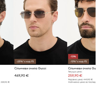
злато
Gucci
-13%
-25%* с код: FS
-10%* с код: FS
Слънчеви очила Gucci
Слънчеви очила Gucci
Текуща цена:
469,90 €
259,90 €
Редовна цена:
449,90 €
:
339,90 €
Най-ниска цена за последните 30 дн