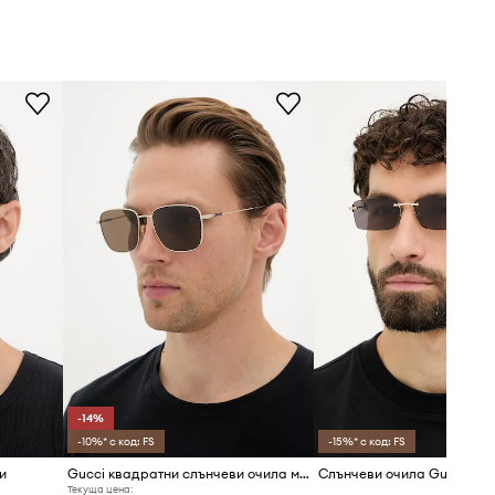
-14%
-10%* с код: FS
-15%* с код: FS
и
Gucci квадратни слънчеви очила мъжки
Слънчеви очила Gucci
Текуща цена: