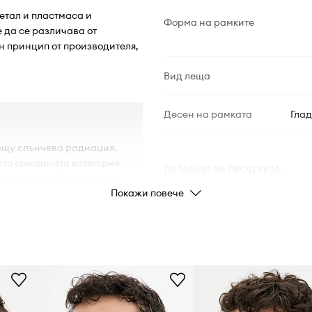
метал и пластмаса и
Форма на рамките
 да се различава от
н принцип от производителя,
Вид леща
Десен на рамката
Глад
ещу слънчева радиация.
есто срещаната категория
ДЕТАЙЛИ ЗА ПРОДУКТА
с категория 3 са идеални
Покажи повече
 на пътуване до горещи
Код на
очистване на очила.
производителя
Цвят от
производителя