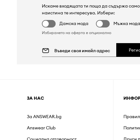
Искаме входящата ти поща да съдържа само 
наистина те интересува. Избери:
Дамска мода
Мъжка мод
Избирането на оферта е опционално
Реги
ЗА НАС
ИНФО
За ANSWEAR.bg
Правил
Answear Club
Полити
Социална отговорност
Други 