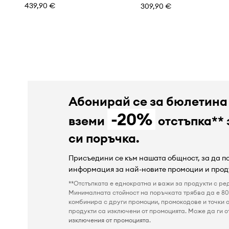
439,90 €
309,90 €
Абонирай се за бюлетина
-20%
вземи
отстъпка** 
си поръчка.
Присъедини се към нашата общност, за да 
информация за най-новите промоции и прод
**Отстъпката е еднократна и важи за продукти с ре
Минималната стойност на поръчката трябва да е 80 
комбинира с други промоции, промокодове и точки о
продукти са изключени от промоцията. Може да ги от
изключения от промоцията
.