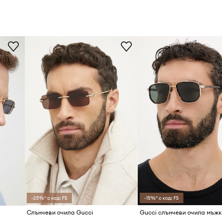
-25%* с код: FS
-15%* с код: FS
Слънчеви очила Gucci
Gucci слънчеви очила мъжк