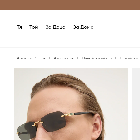
Само оригинални продукти
Безплатни доставка
Тя
Той
За Деца
За Дома
Answear
Той
Аксесоари
Слънчеви очила
Слънчеви 