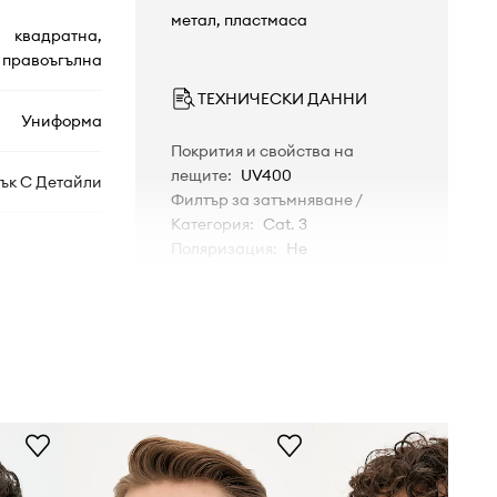
метал, пластмаса
квадратна,
правоъгълна
ТЕХНИЧЕСКИ ДАННИ
Униформа
Покрития и свойства на
лещите
:
UV400
ък С Детайли
Филтър за затъмняване /
Категория
:
Cat. 3
Поляризация
:
Не
GG1221S
001