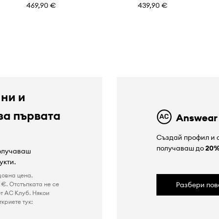
469,90 €
439,90 €
 ни и
за първата
Answear
Създай профил и с
получаваш до
20
получаваш
укти.
довна цена.
€. Отстъпката не се
Разбери пов
т AC Клуб. Някои
криете тук: