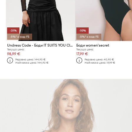
-31%
-10%
-5%* с код: FS
-5%* с код: FS
Undress Code - Боди IT SUITS YOU Classic
Боди women'secret
Текуща цена:
Текуща цена:
98,99 €
17,99 €
Редовна цена:
144,90 €
Редовна цена:
40,90 €
Най-ниска цена:
144,90 €
Най-ниска цена:
19,99 €