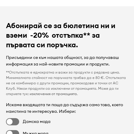
Абонирай се за бюлетина ни и
вземи
-20%
отстъпка** за
първата си поръчка.
Присъедини се към нашата общност, за да получаваш
информация за най-новите промоции и продукти.
**Отстъпката е еднократна и важи за продукти с редовна цена.
Минималната стойност на поръчката трябва да е 80 €. Отстъпката
не се комбинира с други промоции, промокодове и точки от AC
Клуб. Някои продукти са изключени от промоцията. Може да ги
откриете тук:
изключения от промоцията
.
Искаме входящата ти поща да съдържа само това, което
наистина те интересува. Избери:
Дамска мода
Мъжка мода