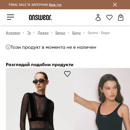
FINAL SALE % ЗАПОЧНА!
Спестявай с Answear Club
Виж тук
Answear
Тя
Дрехи
Бельо
Боди
Spanx - Боди
Този продукт в момента не е наличен
Разгледай подобни продукти