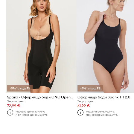
-5%* с код: FS
-5%* с код: FS
Spanx - Оформящо боди ONC Openbust Mid-Thigh
Оформящо боди Spanx TH 2.0
Текуща цена:
Текуща цена:
72,99 €
61,99 €
Редовна цена:
107,99 €
Редовна цена:
92,99 €
Най-ниска цена:
75,99 €
Най-ниска цена:
65,99 €