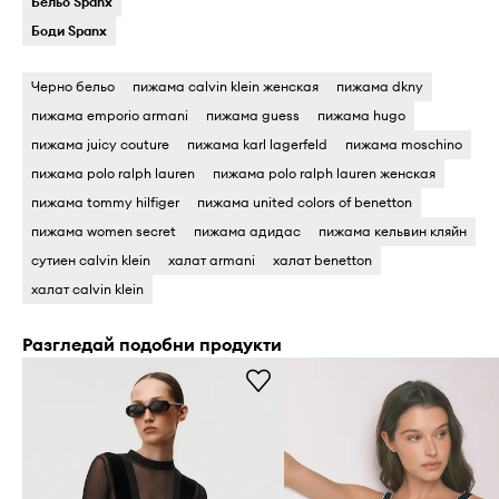
Бельо Spanx
Боди Spanx
Черно бельо
пижама calvin klein женская
пижама dkny
пижама emporio armani
пижама guess
пижама hugo
пижама juicy couture
пижама karl lagerfeld
пижама moschino
пижама polo ralph lauren
пижама polo ralph lauren женская
пижама tommy hilfiger
пижама united colors of benetton
пижама women secret
пижама адидас
пижама кельвин кляйн
сутиен calvin klein
халат armani
халат benetton
халат calvin klein
Разгледай подобни продукти