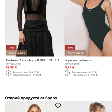
-31%
-10%
-5%* с код: FS
-5%* с код: FS
Undress Code - Боди IT SUITS YOU Classic
Боди women'secret
Текуща цена:
Текуща цена:
98,99 €
17,99 €
Редовна цена:
144,90 €
Редовна цена:
40,90 €
Най-ниска цена:
144,90 €
Най-ниска цена:
19,99 €
Открий продукти от Spanx