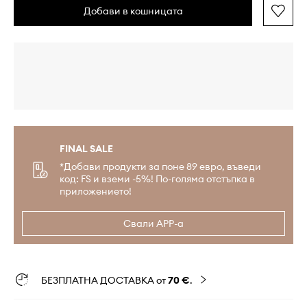
Добави в кошницата
FINAL SALE
*Добави продукти за поне 89 евро, въведи
код: FS и вземи -5%! По-голяма отстъпка в
приложението!
Свали APP-а
БЕЗПЛАТНА ДОСТАВКА от
70 €
.