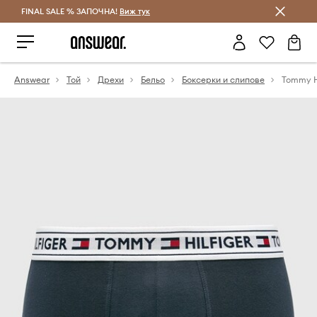
FINAL SALE % ЗАПОЧНА!
Спестявай с Answear Club
Виж тук
Answear
Той
Дрехи
Бельо
Боксерки и слипове
Tommy Hi