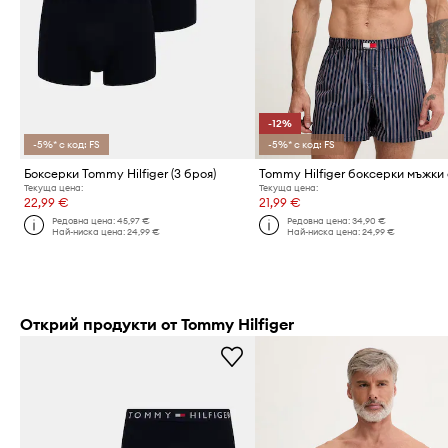
-12%
-5%* с код: FS
-5%* с код: FS
Боксерки Tommy Hilfiger (3 броя)
Текуща цена:
Текуща цена:
22,99 €
21,99 €
Редовна цена:
45,97 €
Редовна цена:
34,90 €
Най-ниска цена:
24,99 €
Най-ниска цена:
24,99 €
Открий продукти от Tommy Hilfiger