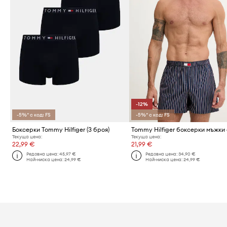
-12%
-5%* с код: FS
-5%* с код: FS
Боксерки Tommy Hilfiger (3 броя)
Текуща цена:
Текуща цена:
22,99 €
21,99 €
Редовна цена:
45,97 €
Редовна цена:
34,90 €
Най-ниска цена:
24,99 €
Най-ниска цена:
24,99 €