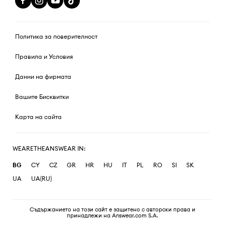
Политика за поверителност
Правила и Условия
Данни на фирмата
Вашите Бисквитки
Карта на сайта
WEARETHEANSWEAR IN:
BG
CY
CZ
GR
HR
HU
IT
PL
RO
SI
SK
UA
UA(RU)
Съдържанието на този сайт е защитено с авторски права и
принадлежи на Answear.com S.A.