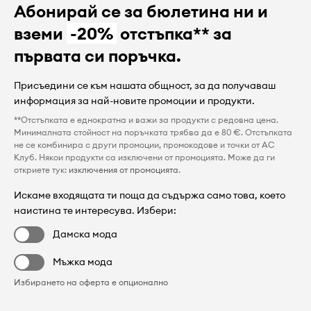
Абонирай се за бюлетина ни и
вземи
-20%
отстъпка** за
първата си поръчка.
Присъедини се към нашата общност, за да получаваш
информация за най-новите промоции и продукти.
**Отстъпката е еднократна и важи за продукти с редовна цена.
Минималната стойност на поръчката трябва да е 80 €. Отстъпката
не се комбинира с други промоции, промокодове и точки от AC
Клуб. Някои продукти са изключени от промоцията. Може да ги
откриете тук:
изключения от промоцията
.
Искаме входящата ти поща да съдържа само това, което
наистина те интересува. Избери:
Дамска мода
Мъжка мода
Избирането на оферта е опционално