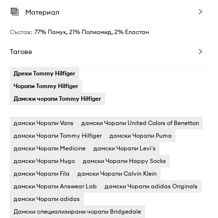
Материал
Състав
:
77% Памук, 21% Полиамид, 2% Еластан
Тагове
Дрехи Tommy Hilfiger
Чорапи Tommy Hilfiger
Дамски чорапи Tommy Hilfiger
дамски Чорапи Vans
дамски Чорапи United Colors of Benetton
дамски Чорапи Tommy Hilfiger
дамски Чорапи Puma
дамски Чорапи Medicine
дамски Чорапи Levi's
дамски Чорапи Hugo
дамски Чорапи Happy Socks
дамски Чорапи Fila
дамски Чорапи Calvin Klein
дамски Чорапи Answear Lab
дамски Чорапи adidas Originals
дамски Чорапи adidas
Дамски специализирани чорапи Bridgedale