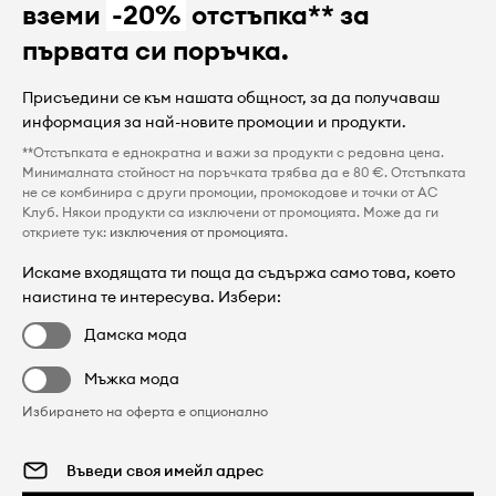
вземи
-20%
отстъпка** за
първата си поръчка.
Присъедини се към нашата общност, за да получаваш
информация за най-новите промоции и продукти.
**Отстъпката е еднократна и важи за продукти с редовна цена.
Минималната стойност на поръчката трябва да е 80 €. Отстъпката
не се комбинира с други промоции, промокодове и точки от AC
Клуб. Някои продукти са изключени от промоцията. Може да ги
откриете тук:
изключения от промоцията
.
Искаме входящата ти поща да съдържа само това, което
наистина те интересува. Избери:
Дамска мода
Мъжка мода
Избирането на оферта е опционално