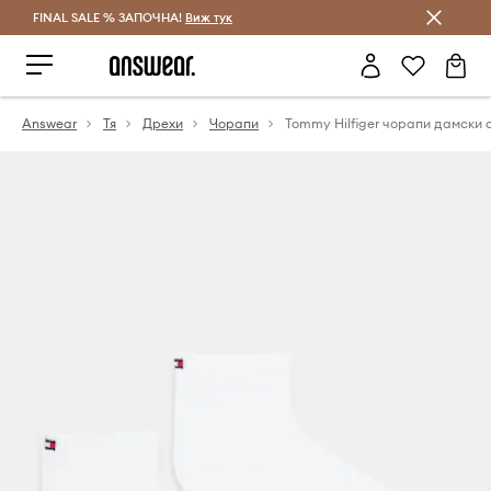
FINAL SALE % ЗАПОЧНА!
Спестявай с Answear Club
Виж тук
Answear
Тя
Дрехи
Чорапи