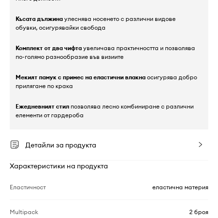
Късата дължина
улеснява носенето с различни видове
обувки, осигурявайки свобода
Комплект от два чифта
увеличава практичността и позволява
по-голямо разнообразие във визиите
Мекият памук с примес на еластични влакна
осигурява добро
прилягане по крака
Ежедневният стил
позволява лесно комбиниране с различни
елементи от гардероба
Детайли за продукта
Характеристики на продукта
Еластичност
еластична материя
Multipack
2 броя