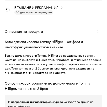
ВРЪЩАНЕ И РЕКЛАМАЦИЯ
30 дни право на връщане
Описание на продукта
Бели дамски чорапи Tommy Hilfiger – комфорт и
многофункционалност във визиите
Белите дамски чорапи Tommy Hilfiger са предложение за жени,
които ценят комфорта и финия стил. Изработени от памук с добавка
на еластични влакна, те осигуряват комфорт при носене през целия
ден. Този комплект от 2 броя се вписва идеално в ежедневните
визии, отразявайки характера на марката.
Основни характеристики на дамски чорапи Tommy
Hilfiger, комплект от 2 броя
Универсалният им характер
осигурява комфорт по време на
много дейности