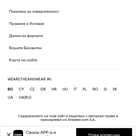
Политика за поверителност
Правила и Условия
Данни на фирмата
Вашите Бисквитки
Карта на сайта
WEARETHEANSWEAR IN:
BG
CY
CZ
GR
HR
HU
IT
PL
RO
SI
SK
UA
UA(RU)
Съдържанието на този сайт е защитено с авторски права и
принадлежи на Answear.com S.A.
Свали APP-a и
Нови колекции