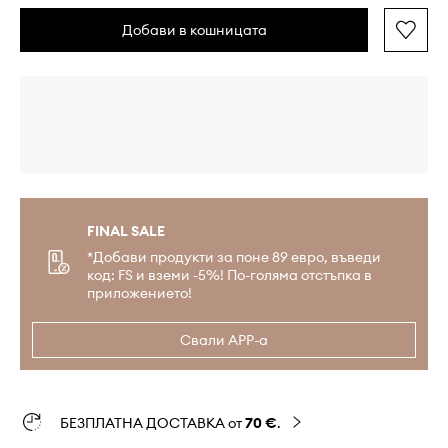
Добави в кошницата
FINAL SALE
*Добави продукти за поне 89 евро, въведи
код: FS и вземи -5%! По-голяма отстъпка в
приложението!
Свали APP-а
БЕЗПЛАТНА ДОСТАВКА от
70 €
.