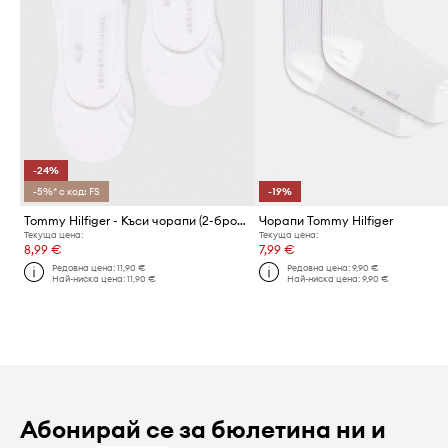
-24%
-5%* с код: FS
-19%
Tommy Hilfiger - Къси чорапи (2-бройки)
Чорапи Tommy Hilfiger
Текуща цена:
Текуща цена:
8,99 €
7,99 €
Редовна цена:
11,90 €
Редовна цена:
9,90 €
Най-ниска цена:
11,90 €
Най-ниска цена:
9,90 €
Абонирай се за бюлетина ни и