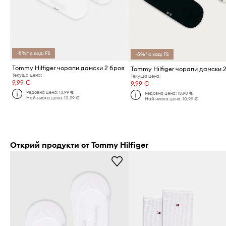
-5%* с код: FS
-5%* с код: FS
Tommy Hilfiger чорапи дамски 2 броя
Tommy Hilfiger чорапи дамски 
Текуща цена:
Текуща цена:
9,99 €
9,99 €
Редовна цена:
13,99 €
Редовна цена:
13,90 €
Най-ниска цена:
10,99 €
Най-ниска цена:
10,99 €
Открий продукти от Tommy Hilfiger