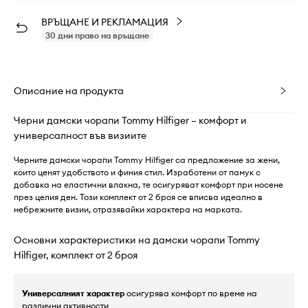
ВРЪЩАНЕ И РЕКЛАМАЦИЯ
30 дни право на връщане
Описание на продукта
Черни дамски чорапи Tommy Hilfiger – комфорт и
универсалност във визиите
Черните дамски чорапи Tommy Hilfiger са предложение за жени,
които ценят удобството и финия стил. Изработени от памук с
добавка на еластични влакна, те осигуряват комфорт при носене
през целия ден. Този комплект от 2 броя се вписва идеално в
небрежните визии, отразявайки характера на марката.
Основни характеристики на дамски чорапи Tommy
Hilfiger, комплект от 2 броя
Универсалният характер
осигурява комфорт по време на
различни активности