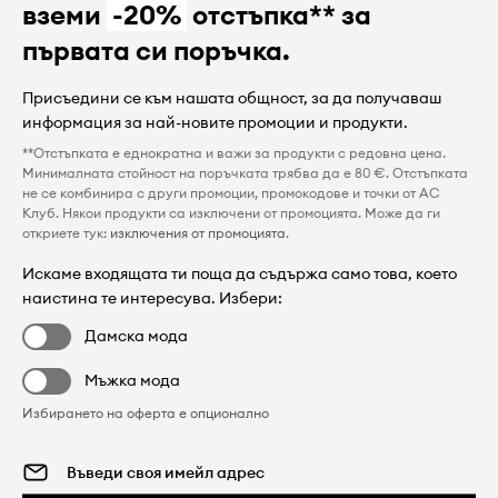
вземи
-20%
отстъпка** за
първата си поръчка.
Присъедини се към нашата общност, за да получаваш
информация за най-новите промоции и продукти.
**Отстъпката е еднократна и важи за продукти с редовна цена.
Минималната стойност на поръчката трябва да е 80 €. Отстъпката
не се комбинира с други промоции, промокодове и точки от AC
Клуб. Някои продукти са изключени от промоцията. Може да ги
откриете тук:
изключения от промоцията
.
Искаме входящата ти поща да съдържа само това, което
наистина те интересува. Избери:
Дамска мода
Мъжка мода
Избирането на оферта е опционално