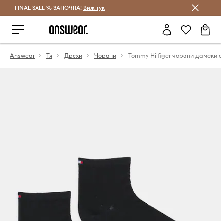
FINAL SALE % ЗАПОЧНА!
Спестявай с Answear Club
Виж тук
Answear
Тя
Дрехи
Чорапи