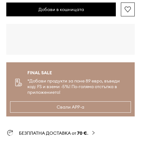
Добави в кошницата
FINAL SALE
*Добави продукти за поне 89 евро, въведи
код: FS и вземи -5%! По-голяма отстъпка в
приложението!
Свали APP-а
БЕЗПЛАТНА ДОСТАВКА от
70 €
.