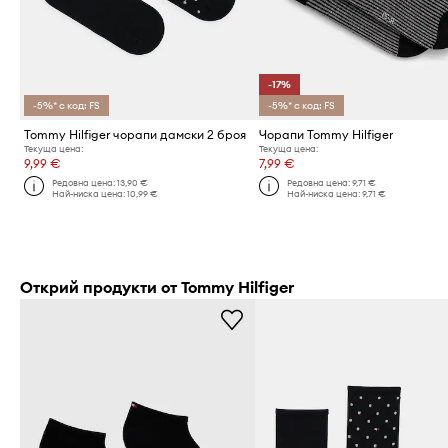
-17%
-5%* с код: FS
-5%* с код: FS
Tommy Hilfiger чорапи дамски 2 броя
Чорапи Tommy Hilfiger
Текуща цена:
Текуща цена:
9,99 €
7,99 €
Редовна цена:
13,90 €
Редовна цена:
9,71 €
Най-ниска цена:
10,99 €
Най-ниска цена:
9,71 €
Открий продукти от Tommy Hilfiger