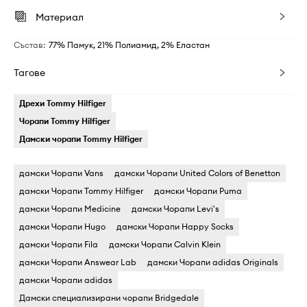
Материал
Състав
:
77% Памук, 21% Полиамид, 2% Еластан
Тагове
Дрехи Tommy Hilfiger
Чорапи Tommy Hilfiger
Дамски чорапи Tommy Hilfiger
дамски Чорапи Vans
дамски Чорапи United Colors of Benetton
дамски Чорапи Tommy Hilfiger
дамски Чорапи Puma
дамски Чорапи Medicine
дамски Чорапи Levi's
дамски Чорапи Hugo
дамски Чорапи Happy Socks
дамски Чорапи Fila
дамски Чорапи Calvin Klein
дамски Чорапи Answear Lab
дамски Чорапи adidas Originals
дамски Чорапи adidas
Дамски специализирани чорапи Bridgedale