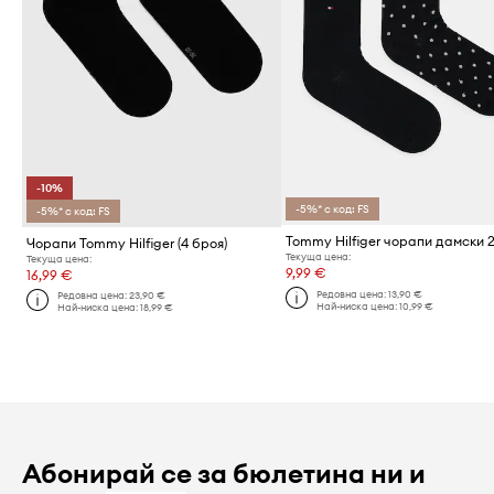
-10%
-5%* с код: FS
-5%* с код: FS
Tommy Hilfiger чорапи дамски 
Чорапи Tommy Hilfiger (4 броя)
Текуща цена:
Текуща цена:
9,99 €
16,99 €
Редовна цена:
13,90 €
Редовна цена:
23,90 €
Най-ниска цена:
10,99 €
Най-ниска цена:
18,99 €
Абонирай се за бюлетина ни и