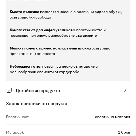
Късата дължина
позволява носене с различни видове обувки,
осигурявайки свобода
Комплектът от два чифта
увеличава практичността и
позволява по-голямо разнообразие във визиите
Мекият памук с примес на еластични влакна
осигурява
прилягане към стъпалото
Небрежният стил
позволява лесно съчетаване с
разнообразни елементи от гардероба
Детайли за продукта
Характеристики на продукта
Еластичност
еластична материя
Multipack
2 броя