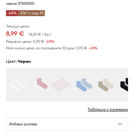
черни 373001001
-24%
-5%* с код: FS
Текуща цена:
8,99 €
(4,50 € / бр.)
Редовна цена:
11,90 €
-24%
Най-ниска цена за последните 30 дни:
11,90 €
 -24%
Цвят:
черен
Таблица с размери
Избери размер