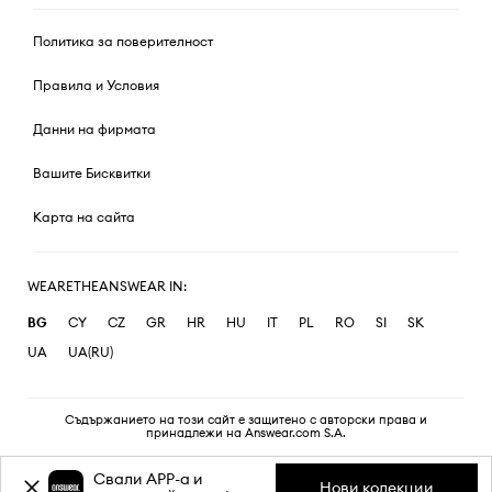
Политика за поверителност
Правила и Условия
Данни на фирмата
Вашите Бисквитки
Карта на сайта
WEARETHEANSWEAR IN:
BG
CY
CZ
GR
HR
HU
IT
PL
RO
SI
SK
UA
UA(RU)
Съдържанието на този сайт е защитено с авторски права и
принадлежи на Answear.com S.A.
Свали APP-a и
Нови колекции