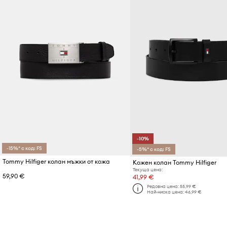
-10%
-15%* с код: FS
-5%* с код: FS
Tommy Hilfiger колан мъжки от кожа
Кожен колан Tommy Hilfiger
Текуща цена:
59,90 €
41,99 €
Редовна цена:
55,99 €
Най-ниска цена:
46,99 €