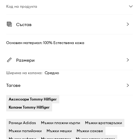
Код на продукта
Състав
Основен материал: 100% Естествена кожа
Размери
Ширина на колана
:
Средно
Тагове
Аксесоари Tommy Hilfiger
Колани Tommy Hilfiger
Раници Adidas
Мъжки плажни кърпи
Мъжки вратовръзки
Мъжки папийонки
Мъжки мешки
Мъжки сакове
Мъжки куфари
Мъжки постелки
Мъжки маски и каски