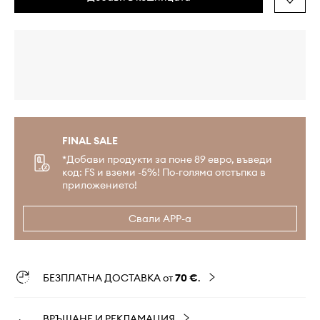
FINAL SALE
*Добави продукти за поне 89 евро, въведи
код: FS и вземи -5%! По-голяма отстъпка в
приложението!
Свали APP-а
БЕЗПЛАТНА ДОСТАВКА от
70 €
.
ВРЪЩАНЕ И РЕКЛАМАЦИЯ