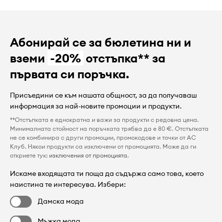
Абонирай се за бюлетина ни и
вземи
-20%
отстъпка** за
първата си поръчка.
Присъедини се към нашата общност, за да получаваш
информация за най-новите промоции и продукти.
**Отстъпката е еднократна и важи за продукти с редовна цена.
Минималната стойност на поръчката трябва да е 80 €. Отстъпката
не се комбинира с други промоции, промокодове и точки от AC
Клуб. Някои продукти са изключени от промоцията. Може да ги
откриете тук:
изключения от промоцията
.
Искаме входящата ти поща да съдържа само това, което
наистина те интересува. Избери:
Дамска мода
Мъжка мода