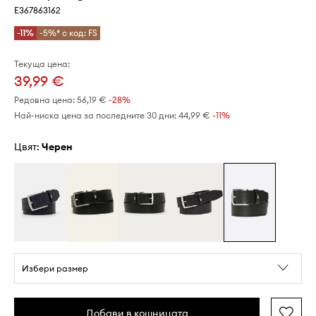
E367863162
-11%
-5%* с код: FS
Текуща цена:
39,99 €
Редовна цена:
56,19 €
-28%
Най-ниска цена за последните 30 дни:
44,99 €
 -11%
Цвят:
черен
Избери размер
Добави в кошницата