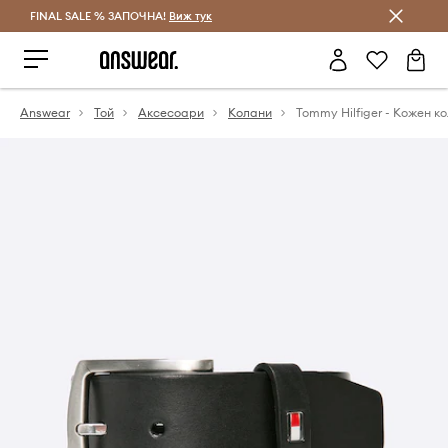
FINAL SALE % ЗАПОЧНА!
Спестявай с Answear Club
Виж тук
Answear
Той
Аксесоари
Колани