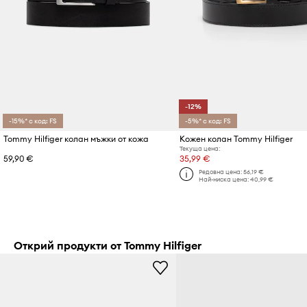
-12%
-15%* с код: FS
-5%* с код: FS
Tommy Hilfiger колан мъжки от кожа
Кожен колан Tommy Hilfiger
Текуща цена:
59,90 €
35,99 €
Редовна цена:
56,19 €
Най-ниска цена:
40,99 €
Открий продукти от Tommy Hilfiger