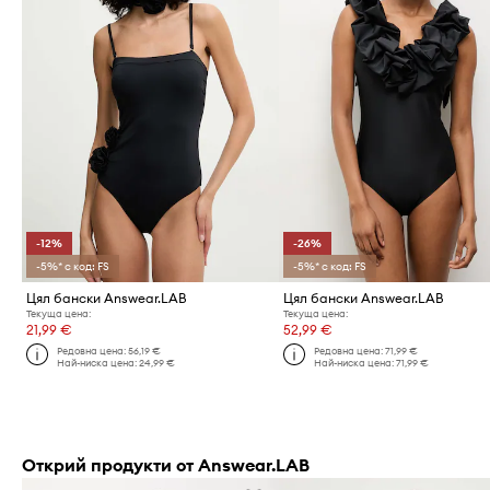
-12%
-26%
-5%* с код: FS
-5%* с код: FS
Цял бански Answear.LAB
Цял бански Answear.LAB
Текуща цена:
Текуща цена:
21,99 €
52,99 €
Редовна цена:
56,19 €
Редовна цена:
71,99 €
Най-ниска цена:
24,99 €
Най-ниска цена:
71,99 €
Открий продукти от Answear.LAB