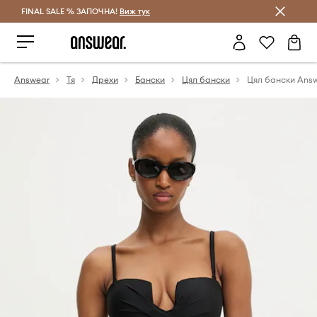
FINAL SALE % ЗАПОЧНА!
Спестявай с Answear Club
Виж тук
Answear
Тя
Дрехи
Бански
Цял бански
Цял бански Ans