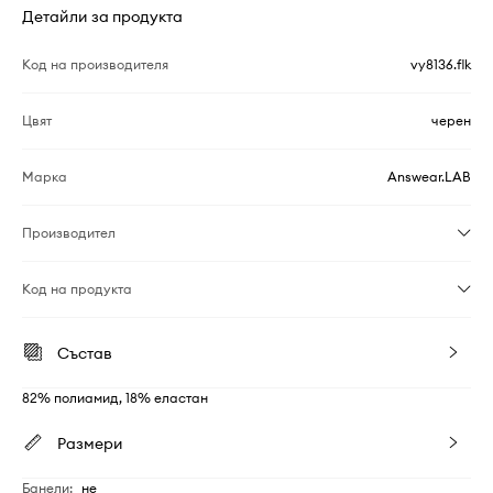
Детайли за продукта
Код на производителя
vy8136.flk
Цвят
черен
Марка
Answear.LAB
Производител
Код на продукта
Състав
82% полиамид, 18% еластан
Размери
Банели
:
не