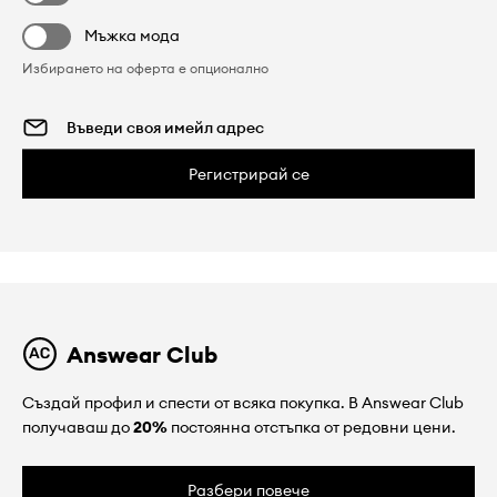
Мъжка мода
Избирането на оферта е опционално
Регистрирай се
Answear Club
Създай профил и спести от всяка покупка. В Answear Club
получаваш до
20%
постоянна отстъпка от редовни цени.
Разбери повече