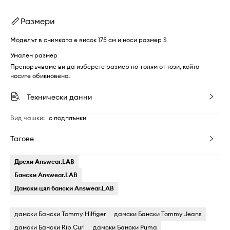
Размери
Моделът в снимката е висок 175 см и носи размер S
Умален размер
Препоръчваме ви да изберете размер по-голям от този, който
носите обикновено.
Технически данни
Вид чашки
:
с подплънки
Тагове
Дрехи Answear.LAB
Бански Answear.LAB
Дамски цял бански Answear.LAB
дамски Бански Tommy Hilfiger
дамски Бански Tommy Jeans
дамски Бански Rip Curl
дамски Бански Puma