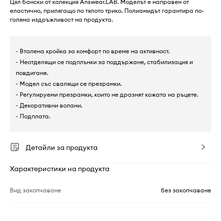
Цял бански от колекция Answear.LAB. Моделът е направен от
еластично, прилягащо по тялото трико. Полиамидът гарантира по-
голяма издръжливост на продукта.
- Вталена кройка за комфорт по време на активност.
- Неотделящи се подплънки за поддържане, стабилизация и
повдигане.
- Модел със свалящи се презрамки.
- Регулируеми презрамки, които не дразнят кожата на ръцете.
- Декоративни волани.
- Подплата.
Детайли за продукта
Характеристики на продукта
Вид закопчаване
без закопчаване