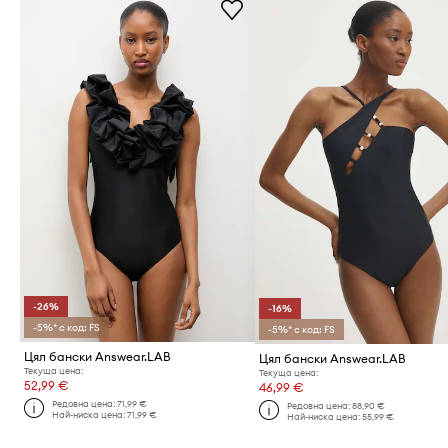
-26%
-16%
-5%* с код: FS
-5%* с код: FS
Цял бански Answear.LAB
Цял бански Answear.LAB
Текуща цена:
Текуща цена:
52,99 €
46,99 €
Редовна цена:
71,99 €
Редовна цена:
88,90 €
Най-ниска цена:
71,99 €
Най-ниска цена:
55,99 €