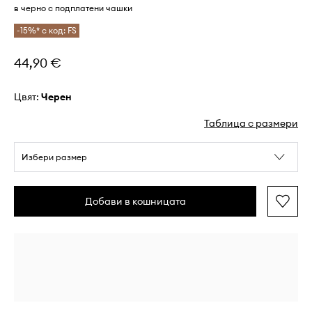
в черно с подплатени чашки
-15%* с код: FS
44,90 €
Цвят:
черен
Таблица с размери
Избери размер
Добави в кошницата