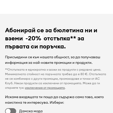
Абонирай се за бюлетина ни и
вземи
-20%
отстъпка** за
първата си поръчка.
Присъедини се към нашата общност, за да получаваш
информация за най-новите промоции и продукти.
**Отстъпката е еднократна и важи за продукти с редовна цена.
Минималната стойност на поръчката трябва да е 80 €. Отстъпката
не се комбинира с други промоции, промокодове и точки от AC
Клуб. Някои продукти са изключени от промоцията. Може да ги
откриете тук:
изключения от промоцията
.
Искаме входящата ти поща да съдържа само това, което
наистина те интересува. Избери:
Дамска мода