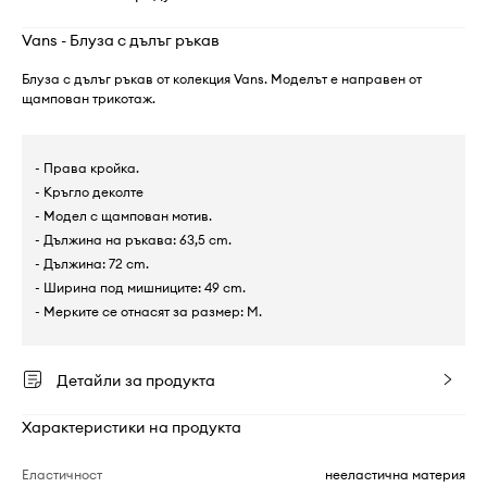
Vans - Блуза с дълъг ръкав
Блуза с дълъг ръкав от колекция Vans. Моделът е направен от
щампован трикотаж.
- Права кройка.
- Кръгло деколте
- Модел с щампован мотив.
- Дължина на ръкава: 63,5 cm.
- Дължина: 72 cm.
- Ширина под мишниците: 49 cm.
- Мерките се отнасят за размер: M.
Детайли за продукта
Характеристики на продукта
Еластичност
нееластична материя