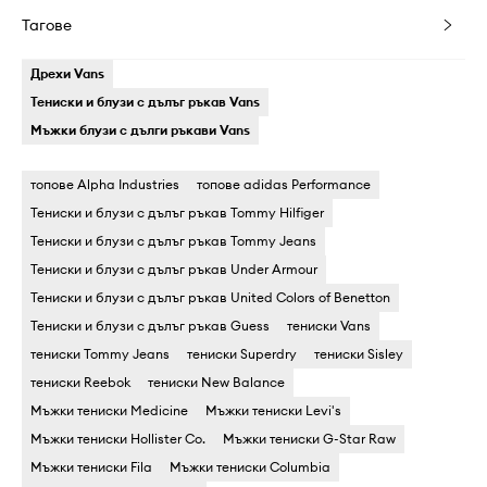
Тагове
Дрехи Vans
Тениски и блузи с дълъг ръкав Vans
Мъжки блузи с дълги ръкави Vans
топове Alpha Industries
топове adidas Performance
Тениски и блузи с дълъг ръкав Tommy Hilfiger
Тениски и блузи с дълъг ръкав Tommy Jeans
Тениски и блузи с дълъг ръкав Under Armour
Тениски и блузи с дълъг ръкав United Colors of Benetton
Тениски и блузи с дълъг ръкав Guess
тениски Vans
тениски Tommy Jeans
тениски Superdry
тениски Sisley
тениски Reebok
тениски New Balance
Мъжки тениски Medicine
Мъжки тениски Levi's
Мъжки тениски Hollister Co.
Мъжки тениски G-Star Raw
Мъжки тениски Fila
Мъжки тениски Columbia