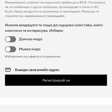
Минималната стойност на поръчката трябва да е 80 €. Отстъпката
не се комбинира с други промоции, промокодове и точки от AC
Клуб. Някои продукти са изключени от промоцията. Може да ги
откриете тук:
изключения от промоцията
.
Искаме входящата ти поща да съдържа само това, което
наистина те интересува. Избери:
Дамска мода
Мъжка мода
Избирането на оферта е опционално
Регистрирай се