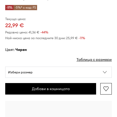
-11%
-5%* с код: FS
Текуща цена:
22,99 €
Редовна цена:
41,36 €
-44%
Най-ниска цена за последните 30 дни:
25,99 €
 -11%
Цвят:
черен
Таблица с размери
Избери размер
Добави в кошницата