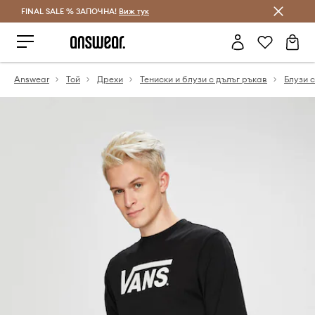
FINAL SALE % ЗАПОЧНА!
Спестявай с Answear Club
Виж тук
Answear
Той
Дрехи
Тениски и блузи с дълъг ръкав
Блузи 