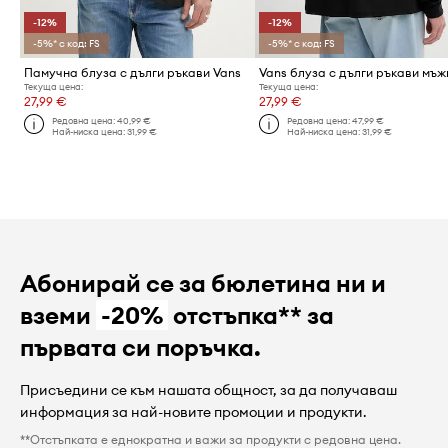
-12%
-12%
-5%* с код: FS
-5%* с код: FS
Памучна блуза с дълги ръкави Vans
Текуща цена:
Текуща цена:
27,99 €
27,99 €
Редовна цена:
40,99 €
Редовна цена:
47,99 €
Най-ниска цена:
31,99 €
Най-ниска цена:
31,99 €
Абонирай се за бюлетина ни и
вземи
-20%
отстъпка** за
първата си поръчка.
Присъедини се към нашата общност, за да получаваш
информация за най-новите промоции и продукти.
**Отстъпката е еднократна и важи за продукти с редовна цена.