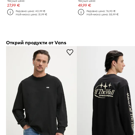
Текуща цена:
Текуща цена:
27,99 €
49,99 €
Редовна цена:
40,99 €
Редовна цена:
76,90 €
Най-ниска цена:
31,99 €
Най-ниска цена:
55,99 €
Открий продукти от Vans