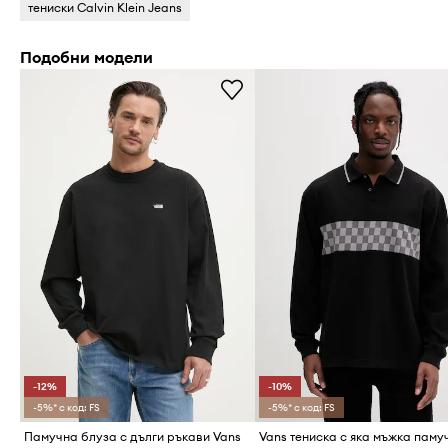
тениски Calvin Klein Jeans
Подобни модели
-12%
-10%
-5%* с код: FS
-5%* с код: FS
Памучна блуза с дълги ръкави Vans
Vans тениска с яка мъжка паму