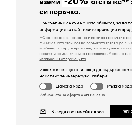
-20%
вземи
отстъпка** 
си поръчка.
Присъедини се към нашата общност, за да 
информация за най-новите промоции и прод
**Отстъпката е еднократна и важи за продукти с ре
Минималната стойност на поръчката трябва да е 80 
комбинира с други промоции, промокодове и точки о
продукти са изключени от промоцията. Може да ги от
изключения от промоцията
.
Искаме входящата ти поща да съдържа само 
наистина те интересува. Избери:
Дамска мода
Мъжка мод
Избирането на оферта е опционално
Реги