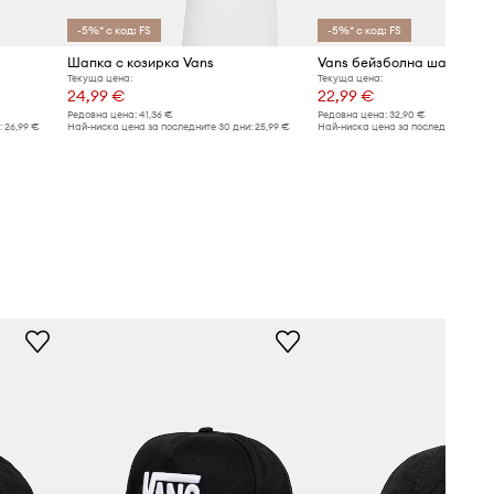
-5%* с код: FS
-5%* с код: FS
Шапка с козирка Vans
Vans бейзболна шапка от 
Текуща цена:
Текуща цена:
24,99 €
22,99 €
Редовна цена:
41,36 €
Редовна цена:
32,90 €
:
26,99 €
Най-ниска цена за последните 30 дни:
25,99 €
Най-ниска цена за последните 30 дн