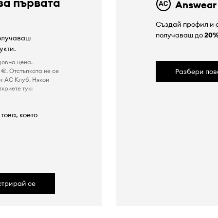
за първата
Answear
Създай профил и с
получаваш до
20
получаваш
укти.
довна цена.
€. Отстъпката не се
Разбери пов
т AC Клуб. Някои
криете тук:
това, което
а
стрирай се