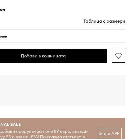
рен
Таблица с размери
ален
Добави в кошницата
INAL SALE
Добави продукти за поне 89 евро, въведи
Свали APP-а
од: FS и вземи -5%! По-голяма отстъпка в