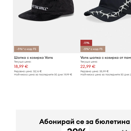
-11%
-5%* с код: FS
-5%* с код: FS
Шапка с козирка Vans
Vans шапка с козирка от пам
Текуща цена:
Текуща цена:
18,99 €
22,99 €
Редовна цена:
32,16 €
Редовна цена:
35,99 €
Най-ниска цена за последните 30 дни:
19,99 €
Най-ниска цена за последните 30 дни:
Абонирай се за бюлетина