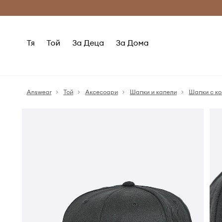
Само оригинални продукти
Безплатни доставка
Тя
Той
За Деца
За Дома
Answear
Той
Аксесоари
Шапки и капели
Шапки с к