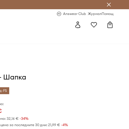
естявай с Answear Club
-20% за първа поръчка
Answear Club
Журнал
Помощ
- Шапка
д: FS
а:
€
ена:
32,16 €
-34%
цена за последните 30 дни:
21,99 €
 -4%