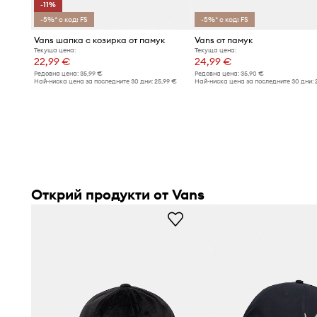
-11%
-5%* с код: FS
-5%* с код: FS
Vans шапка с козирка от памук
Vans от памук
Текуща цена:
Текуща цена:
22,99 €
24,99 €
Редовна цена:
35,99 €
Редовна цена:
35,90 €
Най-ниска цена за последните 30 дни:
25,99 €
Най-ниска цена за последните 30 дни:
Открий продукти от Vans