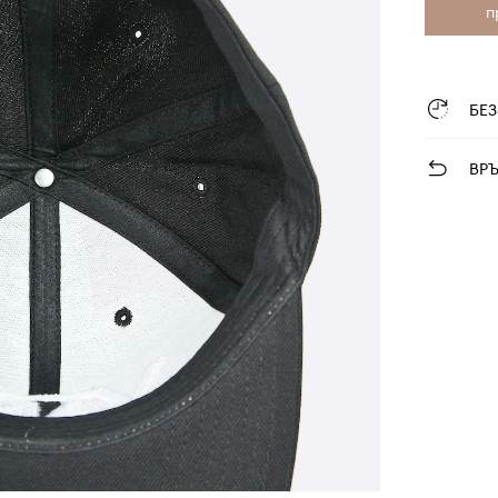
п
БЕ
ВР