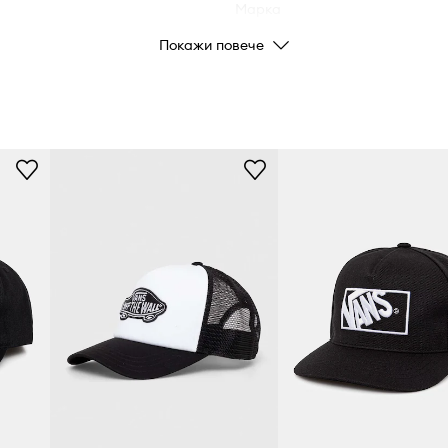
Марка
Покажи повече
Производител
Код на продукта