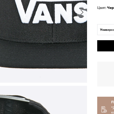
Цвят:
че
Универс
F
*
к