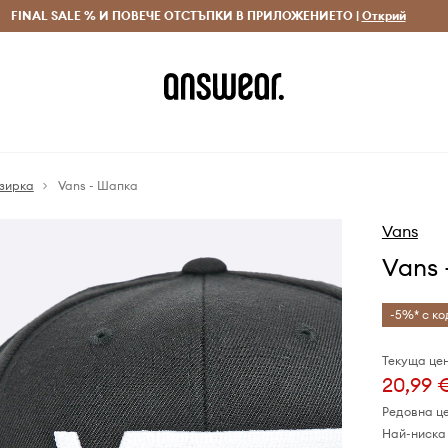
 и връщане за поръчки над 70 EUR
FINAL SALE % И ПОВЕЧЕ ОТСТЪПКИ В ПРИЛОЖЕНИЕТО |
Доставка 1-5 дни
Открий
Сп
озирка
Vans - Шапка
Vans
Vans 
-5%* с ко
Текуща цен
20,99 
Редовна ц
Най-ниска 