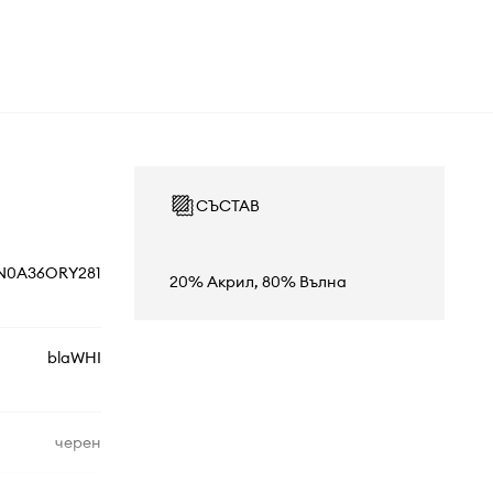
СЪСТАВ
N0A36ORY281
20% Акрил, 80% Вълна
blaWHI
черен