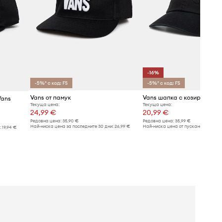
-16%
-5%* с код: FS
-5%* с код: FS
Vans от памук
Vans шапка с козирка от п
Vans
Текуща цена:
Текуща цена:
24,99 €
20,99 €
Редовна цена:
35,90 €
Редовна цена:
35,99 €
Най-ниска цена за последните 30 дни:
26,99 €
Най-ниска цена от пускането в про
:
19,94 €
24,99 €