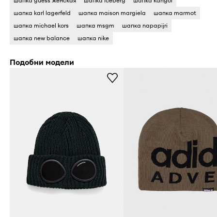
шапка guess женская
шапка iceberg
шапка kangol
шапка karl lagerfeld
шапка maison margiela
шапка marmot
шапка michael kors
шапка msgm
шапка napapijri
шапка new balance
шапка nike
Подобни модели