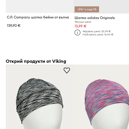
-5%* с код: FS
C.P. Company шапка бейни от вълна
Шапка adidas Originals
Текуща цена:
139,90 €
13,99 €
Редовна цена:
30,99 €
Най-ниска цена:
15,40 €
Открий продукти от Viking