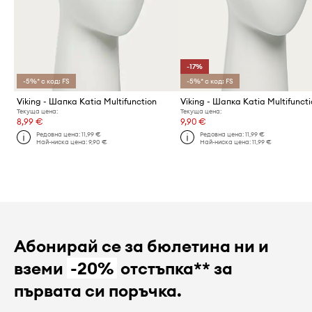
-17%
-5%* с код: FS
-5%* с код: FS
Viking - Шапка Katia Multifunction
Viking - Шапка Katia Multifunct
Текуща цена:
Текуща цена:
8,99 €
9,90 €
Редовна цена:
11,99 €
Редовна цена:
11,99 €
Най-ниска цена:
9,90 €
Най-ниска цена:
11,99 €
Абонирай се за бюлетина ни и
вземи
-20%
отстъпка** за
първата си поръчка.