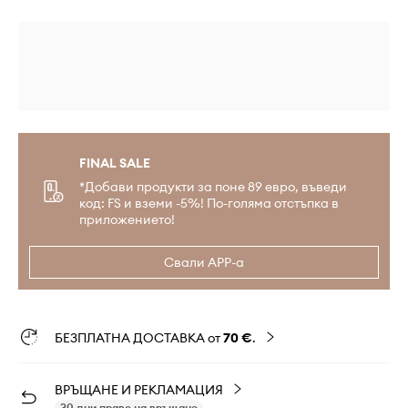
FINAL SALE
*Добави продукти за поне 89 евро, въведи
код: FS и вземи -5%! По-голяма отстъпка в
приложението!
Свали APP-а
БЕЗПЛАТНА ДОСТАВКА от
70 €
.
ВРЪЩАНЕ И РЕКЛАМАЦИЯ
30 дни право на връщане