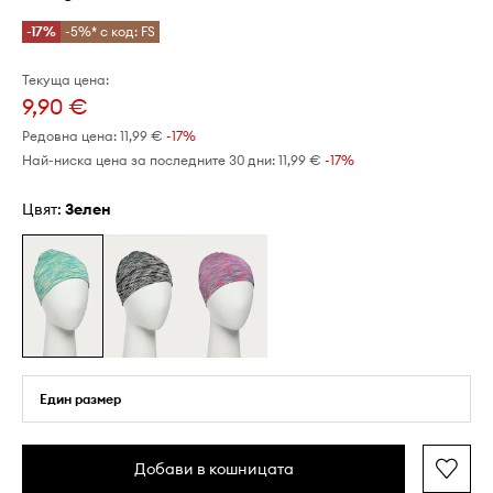
-17%
-5%* с код: FS
Текуща цена:
9,90 €
Редовна цена:
11,99 €
-17%
Най-ниска цена за последните 30 дни:
11,99 €
 -17%
Цвят:
зелен
Един размер
Добави в кошницата