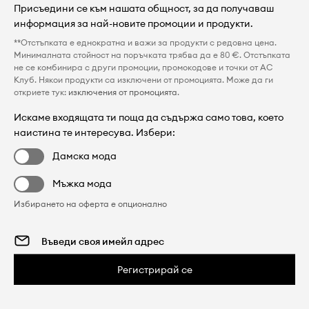
Присъедини се към нашата общност, за да получаваш
информация за най-новите промоции и продукти.
**Отстъпката е еднократна и важи за продукти с редовна цена.
Минималната стойност на поръчката трябва да е 80 €. Отстъпката
не се комбинира с други промоции, промокодове и точки от AC
Клуб. Някои продукти са изключени от промоцията. Може да ги
откриете тук:
изключения от промоцията
.
Искаме входящата ти поща да съдържа само това, което
наистина те интересува. Избери:
Дамска мода
Мъжка мода
Избирането на оферта е опционално
Регистрирай се