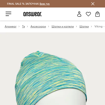
FINAL SALE % ЗАПОЧНА!
Спестявай с Answear Club
Виж тук
Answear
Тя
Аксесоари
Шапки и капели
Шапки