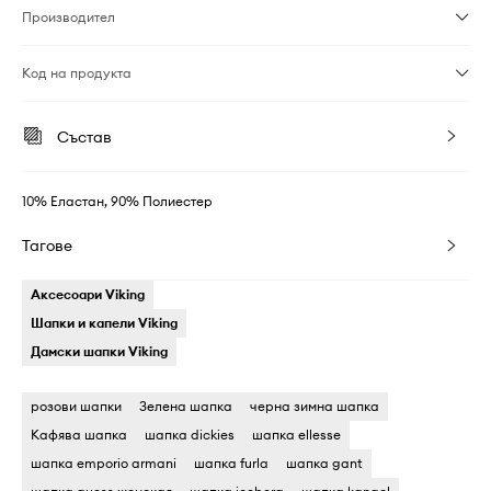
Производител
Код на продукта
Състав
10% Еластан, 90% Полиестер
Тагове
Аксесоари Viking
Шапки и капели Viking
Дамски шапки Viking
розови шапки
Зелена шапка
черна зимна шапка
Кафява шапка
шапка dickies
шапка ellesse
шапка emporio armani
шапка furla
шапка gant