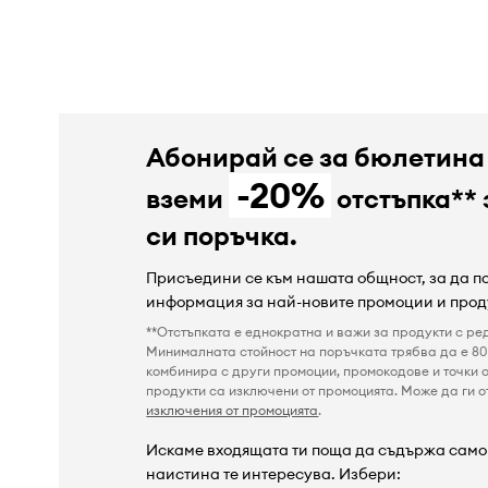
Абонирай се за бюлетина
-20%
вземи
отстъпка** 
си поръчка.
Присъедини се към нашата общност, за да 
информация за най-новите промоции и прод
**Отстъпката е еднократна и важи за продукти с ре
Минималната стойност на поръчката трябва да е 80 
комбинира с други промоции, промокодове и точки о
продукти са изключени от промоцията. Може да ги от
изключения от промоцията
.
Искаме входящата ти поща да съдържа само 
наистина те интересува. Избери: