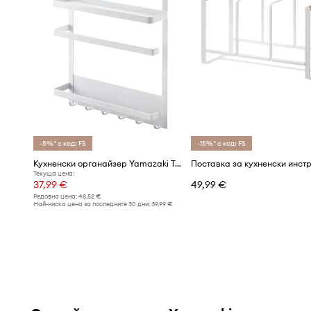
-5%* с код: FS
-15%* с код: FS
Кухненски органайзер Yamazaki Tower
Текуща цена:
37,99 €
49,99 €
Редовна цена:
48,52 €
Най-ниска цена за последните 30 дни:
39,99 €