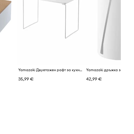
Yamazaki Двуетажен рафт за кухня от стомана 40,9 x 24 x 28 cm
35,99 €
42,99 €