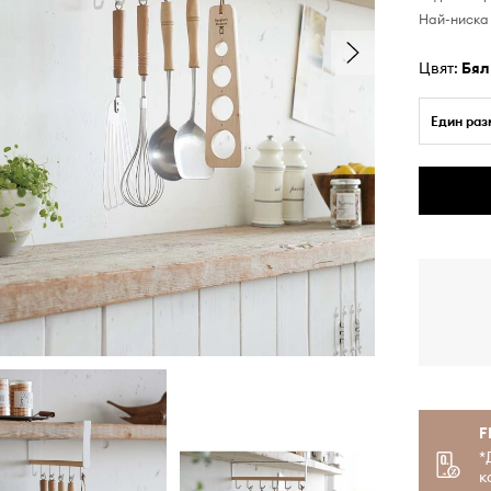
Най-ниска 
Цвят:
бял
Един раз
F
*
к