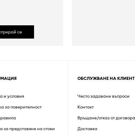
а
стрирай се
РМАЦИЯ
ОБСЛУЖВАНЕ НА КЛИЕНТ
а и условия
Често задавани въпроси
ка за поверителност
Контакт
правила
Връщане/отказ от договор
а за представяне на стоки
Доставка