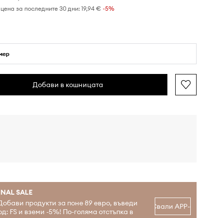
цена за последните 30 дни:
19,94 €
 -5%
мер
Добави в кошницата
INAL SALE
Добави продукти за поне 89 евро, въведи
Свали APP-а
од: FS и вземи -5%! По-голяма отстъпка в