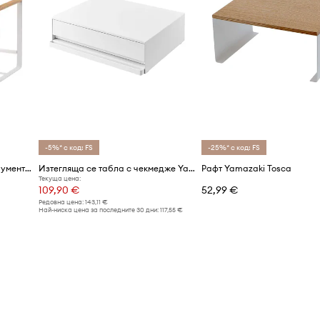
-5%* с код: FS
-25%* с код: FS
Поставка за кухненски инструменти Yamazaki Tosca
Изтегляща се табла с чекмедже Yamazaki
Рафт Yamazaki Tosca
Текуща цена:
109,90 €
52,99 €
Редовна цена:
143,11 €
Най-ниска цена за последните 30 дни:
117,55 €