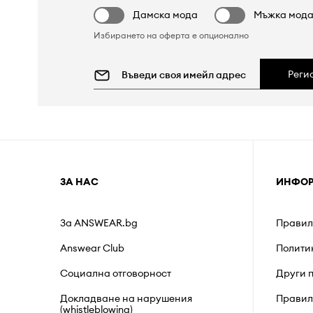
Дамска мода
Мъжка мод
Избирането на оферта е опционално
Реги
ЗА НАС
ИНФО
За ANSWEAR.bg
Правил
Answear Club
Полити
Социална отговорност
Други 
Докладване на нарушения
Правил
(whistleblowing)