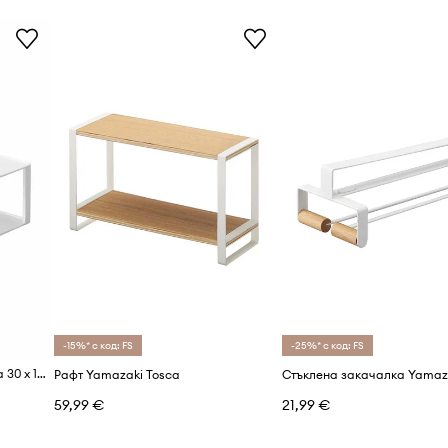
-15%* с код: FS
-25%* с код: FS
Yamazaki за кухня от стомана 30 x 15 x 10 cm
Рафт Yamazaki Tosca
59,99 €
21,99 €