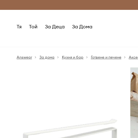
Само оригинални продукти
Безплатни доставка
Тя
Той
За Деца
За Дома
Answear
За дома
Кухня и бар
Готвене и печене
Аксе