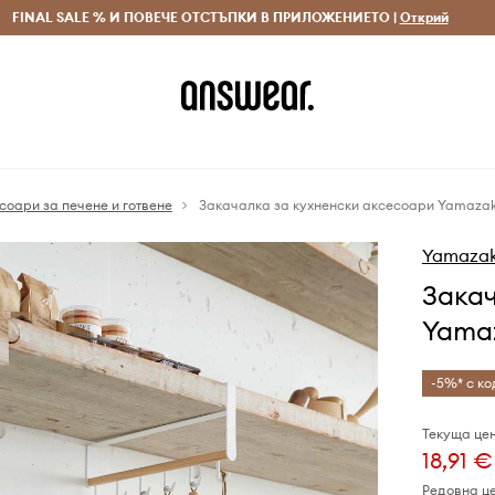
 и връщане за поръчки над 70 EUR
FINAL SALE % И ПОВЕЧЕ ОТСТЪПКИ В ПРИЛОЖЕНИЕТО |
Доставка 1-5 дни
Открий
Сп
соари за печене и готвене
Закачалка за кухненски аксесоари Yamazak
Yamazak
Зака
Yamaz
-5%* с ко
Текуща цен
18,91 €
Редовна ц