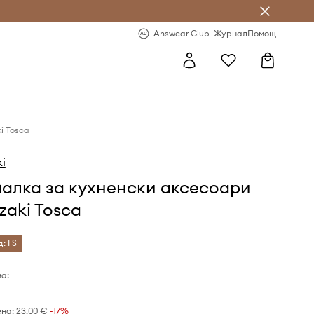
естявай с Answear Club
-20% за първа поръчка
Answear Club
Журнал
Помощ
i Tosca
i
чалка за кухненски аксесоари
aki Tosca
д: FS
а:
ена:
23,00 €
-17%