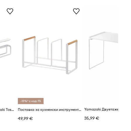
-15%* с код: FS
Стъклена закачалка Yamazaki Tosca
Поставка за кухненски инструменти Yamazaki Tosca
35,99 €
49,99 €