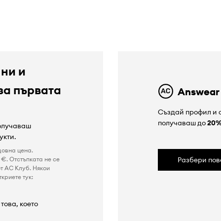
 ни и
за първата
Answear
Създай профил и с
получаваш до
20
получаваш
укти.
довна цена.
€. Отстъпката не се
Разбери пов
т AC Клуб. Някои
криете тук:
това, което