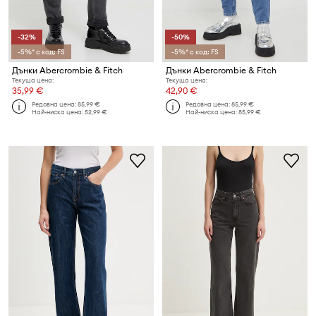
-32%
-50%
-5%* с код: FS
-5%* с код: FS
Дънки Abercrombie & Fitch
Дънки Abercrombie & Fitch
Текуща цена:
Текуща цена:
35,99 €
42,90 €
Редовна цена:
85,99 €
Редовна цена:
85,99 €
Най-ниска цена:
52,99 €
Най-ниска цена:
85,99 €