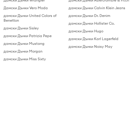
Дамски Дънки Wrangler
дамски Дънки Abercrombie & Fitch
Дамски Дънки Vero Moda
дамски Дънки Calvin Klein Jeans
дамски Дънки United Colors of
дамски Дънки Dr. Denim
Benetton
дамски Дънки Hollister Co.
дамски Дънки Sisley
дамски Дънки Hugo
дамски Дънки Patrizia Pepe
дамски Дънки Karl Lagerfeld
дамски Дънки Mustang
дамски Дънки Noisy May
дамски Дънки Morgan
дамски Дънки Miss Sixty