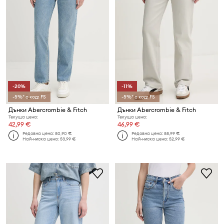
-20%
-11%
-5%* с код: FS
-5%* с код: FS
Дънки Abercrombie & Fitch
Дънки Abercrombie & Fitch
Текуща цена:
Текуща цена:
42,99 €
46,99 €
Редовна цена:
80,90 €
Редовна цена:
88,99 €
Най-ниска цена:
53,99 €
Най-ниска цена:
52,99 €