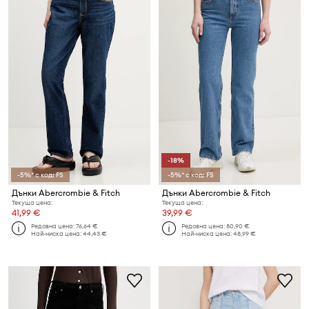
-18%
-5%* с код: FS
-5%* с код: FS
Дънки Abercrombie & Fitch
Дънки Abercrombie & Fitch
Текуща цена:
Текуща цена:
41,99 €
39,99 €
Редовна цена:
76,64 €
Редовна цена:
80,90 €
Най-ниска цена:
44,43 €
Най-ниска цена:
48,99 €