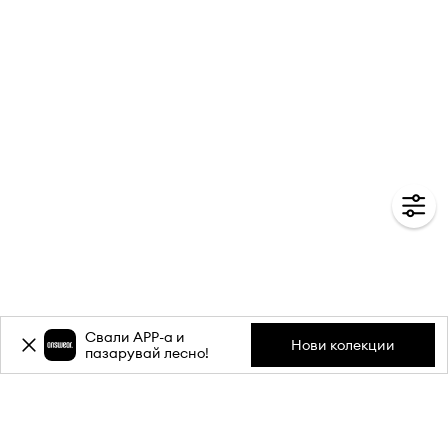
Свали APP-a и
Нови колекции
пазарувай лесно!