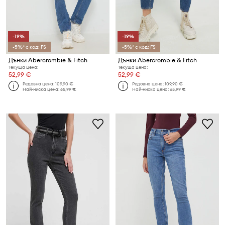
-19%
-19%
-5%* с код: FS
-5%* с код: FS
Дънки Abercrombie & Fitch
Дънки Abercrombie & Fitch
Текуща цена:
Текуща цена:
52,99 €
52,99 €
Редовна цена:
109,90 €
Редовна цена:
109,90 €
Най-ниска цена:
65,99 €
Най-ниска цена:
65,99 €