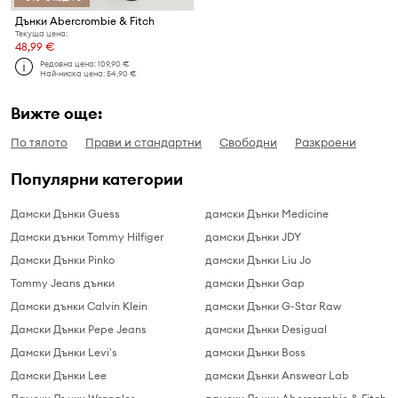
Дънки Abercrombie & Fitch
Текуща цена:
48,99 €
Редовна цена:
109,90 €
Най-ниска цена:
54,90 €
Вижте още:
По тялото
Прави и стандартни
Свободни
Разкроени
Популярни категории
Дамски Дънки Guess
дамски Дънки Medicine
Дамски дънки Tommy Hilfiger
дамски Дънки JDY
Дамски Дънки Pinko
дамски Дънки Liu Jo
Tommy Jeans дънки
дамски Дънки Gap
Дамски дънки Calvin Klein
дамски Дънки G-Star Raw
Дамски Дънки Pepe Jeans
дамски Дънки Desigual
Дамски Дънки Levi's
дамски Дънки Boss
Дамски Дънки Lee
дамски Дънки Answear Lab