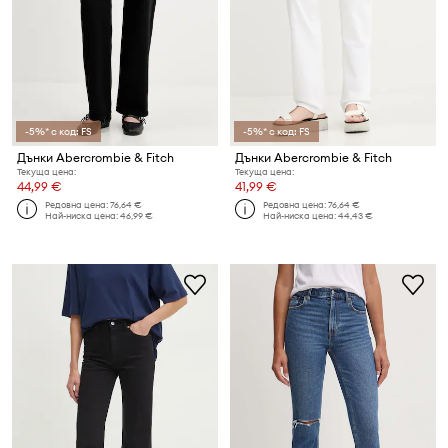
-5%* с код: FS
-5%* с код: FS
Дънки Abercrombie & Fitch
Дънки Abercrombie & Fitch
Текуща цена:
Текуща цена:
44,99 €
41,99 €
Редовна цена:
76,64 €
Редовна цена:
76,64 €
Най-ниска цена:
46,99 €
Най-ниска цена:
44,43 €