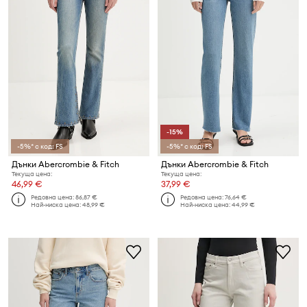
-15%
-5%* с код: FS
-5%* с код: FS
Дънки Abercrombie & Fitch
Дънки Abercrombie & Fitch
Текуща цена:
Текуща цена:
46,99 €
37,99 €
Редовна цена:
86,87 €
Редовна цена:
76,64 €
Най-ниска цена:
48,99 €
Най-ниска цена:
44,99 €