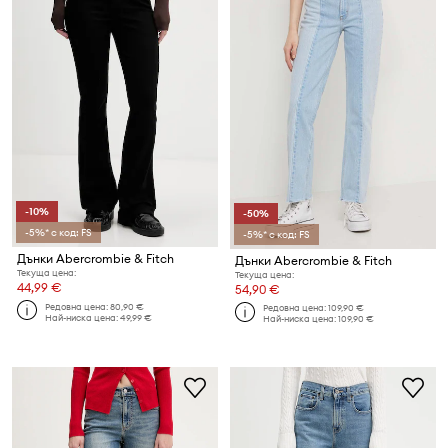
-10%
-50%
-5%* с код: FS
-5%* с код: FS
Дънки Abercrombie & Fitch
Дънки Abercrombie & Fitch
Текуща цена:
Текуща цена:
44,99 €
54,90 €
Редовна цена:
80,90 €
Редовна цена:
109,90 €
Най-ниска цена:
49,99 €
Най-ниска цена:
109,90 €