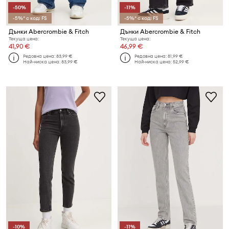
-50%
-11%
-5%* с код: FS
-5%* с код: FS
Дънки Abercrombie & Fitch
Дънки Abercrombie & Fitch
Текуща цена:
Текуща цена:
41,90 €
46,99 €
Редовна цена:
83,99 €
Редовна цена:
81,99 €
Най-ниска цена:
83,99 €
Най-ниска цена:
52,99 €
-10%
-11%