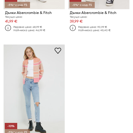
-5%* с код: FS
-5%* с код: FS
Дънки Abercrombie & Fitch
Дънки Abercrombie & Fitch
Текуща цена:
Текуща цена:
41,99 €
39,99 €
Редовна цена:
68,99 €
Редовна цена:
90,99 €
Най-ниска цена:
46,99 €
Най-ниска цена:
45,40 €
-10%
-5%* с код: FS