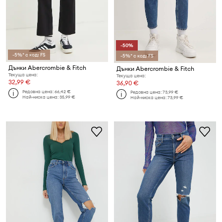
-50%
-5%* с код: FS
-5%* с код: FS
Дънки Abercrombie & Fitch
Дънки Abercrombie & Fitch
Текуща цена:
Текуща цена:
32,99 €
36,90 €
Редовна цена:
66,42 €
Редовна цена:
73,99 €
Най-ниска цена:
35,99 €
Най-ниска цена:
73,99 €