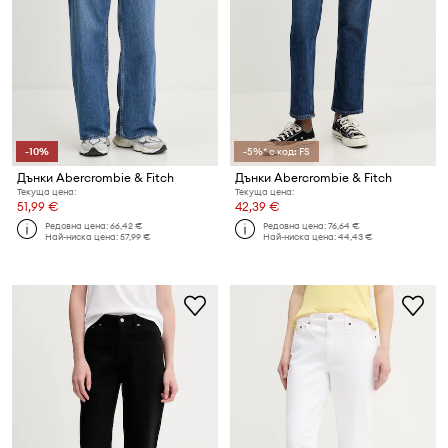
-10%
-5%* с код: FS
Дънки Abercrombie & Fitch
Дънки Abercrombie & Fitch
Текуща цена:
Текуща цена:
51,99 €
42,39 €
Редовна цена:
66,42 €
Редовна цена:
76,64 €
Най-ниска цена:
57,99 €
Най-ниска цена:
44,43 €