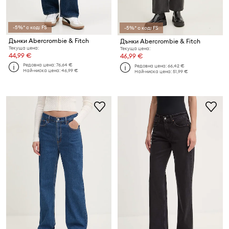
-5%* с код: FS
-5%* с код: FS
Дънки Abercrombie & Fitch
Дънки Abercrombie & Fitch
Текуща цена:
Текуща цена:
44,99 €
46,99 €
Редовна цена:
76,64 €
Редовна цена:
66,42 €
Най-ниска цена:
46,99 €
Най-ниска цена:
51,99 €