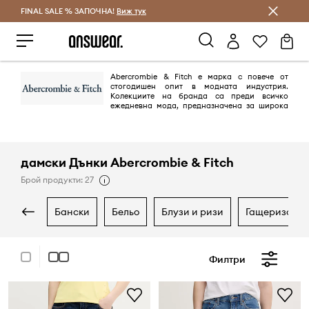
FINAL SALE % ЗАПОЧНА!
Спестявай с Answear Club
Виж тук
Abercrombie & Fitch е марка с повече от
стогодишен опит в модната индустрия.
Колекциите на бранда са преди всичко
ежедневна мода, предназначена за широка
аудитория. Универсалната гама на Abercrombie & Fitch е символ на
комфорт и качество.
дамски Дънки Abercrombie & Fitch
Брой продукти: 27
бански
бельо
блузи и ризи
гащеризони
Филтри