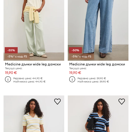
-55%
-50%
-5%* с код: FS
-5%* с код: FS
Medicine дънки wide leg дамски
Medicine дънки wide leg дамски
Текуща цена:
Текуща цена:
19,90 €
19,90 €
Редовна цена:
44,90 €
Редовна цена:
39,90 €
Най-ниска цена:
44,90 €
Най-ниска цена:
39,90 €