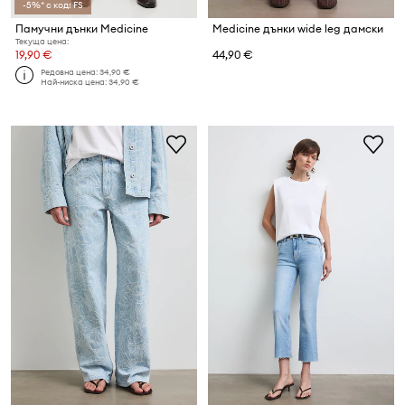
-5%* с код: FS
Памучни дънки Medicine
Medicine дънки wide leg дамски
Текуща цена:
19,90 €
44,90 €
Редовна цена:
34,90 €
Най-ниска цена:
34,90 €