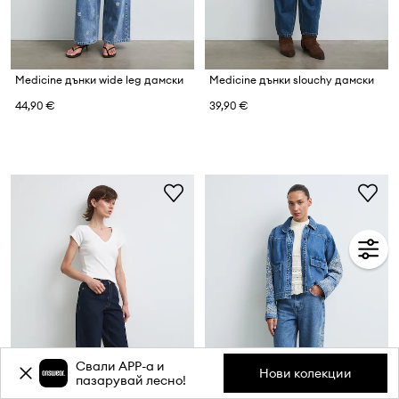
Medicine дънки wide leg дамски
Medicine дънки slouchy дамски
44,90 €
39,90 €
Свали APP-a и
Нови колекции
пазарувай лесно!