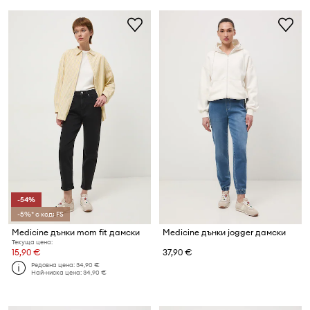
-54%
-5%* с код: FS
Medicine дънки mom fit дамски
Medicine дънки jogger дамски
Текуща цена:
15,90 €
37,90 €
Редовна цена:
34,90 €
Най-ниска цена:
34,90 €