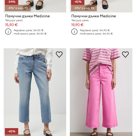
-54%
-42%
-5%* с код: FS
-5%* с код: FS
Памучни дънки Medicine
Памучни дънки Medicine
Текуща цена:
Текуща цена:
15,90 €
19,90 €
Редовна цена:
34,90 €
Редовна цена:
34,90 €
Най-ниска цена:
34,90 €
Най-ниска цена:
34,90 €
-42%