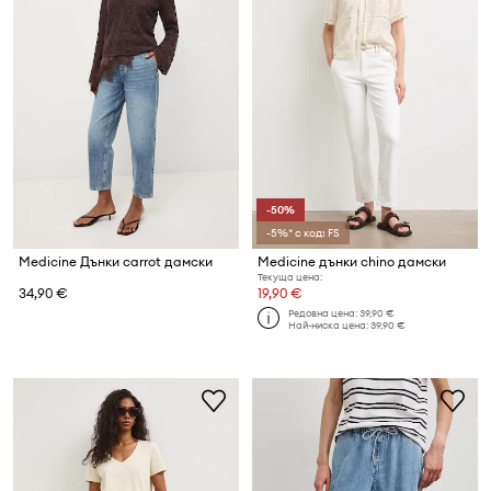
-50%
-5%* с код: FS
Medicine Дънки carrot дамски
Medicine дънки chino дамски
Текуща цена:
34,90 €
19,90 €
Редовна цена:
39,90 €
Най-ниска цена:
39,90 €