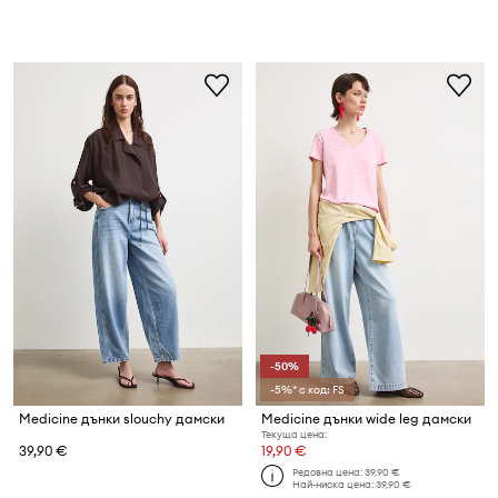
-50%
-5%* с код: FS
Medicine дънки slouchy дамски
Medicine дънки wide leg дамски
Текуща цена:
39,90 €
19,90 €
Редовна цена:
39,90 €
Най-ниска цена:
39,90 €