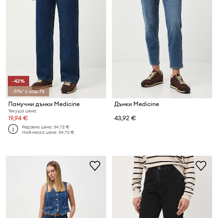
-42%
-5%* с код: FS
Памучни дънки Medicine
Дънки Medicine
Текуща цена:
19,94 €
43,92 €
Редовна цена:
34,72 €
Най-ниска цена:
34,72 €