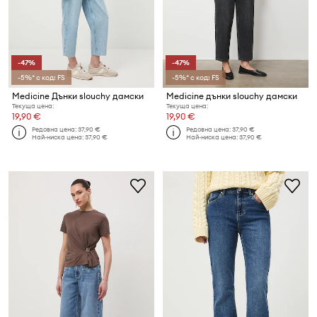
-47%
-47%
-5%* с код: FS
-5%* с код: FS
Medicine Дънки slouchy дамски
Medicine дънки slouchy дамски
Текуща цена:
Текуща цена:
19,90 €
19,90 €
Редовна цена:
37,90 €
Редовна цена:
37,90 €
Най-ниска цена:
37,90 €
Най-ниска цена:
37,90 €