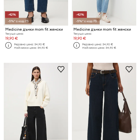
-42%
-42%
-5%* с код: FS
-5%* с код: FS
Medicine дънки mom fit женски
Medicine дънки mom fit женски
Текуща цена:
Текуща цена:
19,90 €
19,90 €
Редовна цена:
34,90 €
Редовна цена:
34,90 €
Най-ниска цена:
34,90 €
Най-ниска цена:
34,90 €