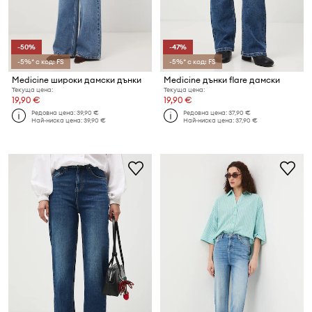
-50%
-47%
-5%* с код: FS
-5%* с код: FS
Medicine широки дамски дънки
Medicine дънки flare дамски
Текуща цена:
Текуща цена:
19,90 €
19,90 €
Редовна цена:
39,90 €
Редовна цена:
37,90 €
Най-ниска цена:
39,90 €
Най-ниска цена:
37,90 €