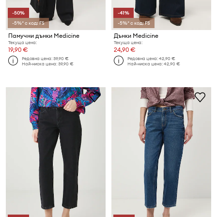
-50%
-41%
-5%* с код: FS
-5%* с код: FS
Памучни дънки Medicine
Дънки Medicine
Текуща цена:
Текуща цена:
19,90 €
24,90 €
Редовна цена:
39,90 €
Редовна цена:
42,90 €
Най-ниска цена:
39,90 €
Най-ниска цена:
42,90 €