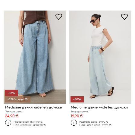
-37%
-5%* с код: FS
-50%
Medicine дънки wide leg дамски
Medicine дънки wide leg дамски
Текуща цена:
Текуща цена:
24,90 €
19,90 €
Редовна цена:
39,90 €
Редовна цена:
39,90 €
Най-ниска цена:
39,90 €
Най-ниска цена:
39,90 €