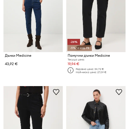
-26%
-5%* с код: FS
Дънки Medicine
Памучни дънки Medicine
Текуща цена:
43,92 €
19,94 €
Редовна цена:
34,72 €
Най-ниска цена:
27,09 €