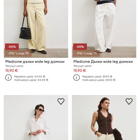
-55%
-50%
-5%* с код: FS
-5%* с код: FS
Medicine дънки wide leg дамски
Medicine Дънки wide leg дамски
Текуща цена:
Текуща цена:
19,90 €
19,90 €
Редовна цена:
44,90 €
Редовна цена:
39,90 €
Най-ниска цена:
44,90 €
Най-ниска цена:
39,90 €