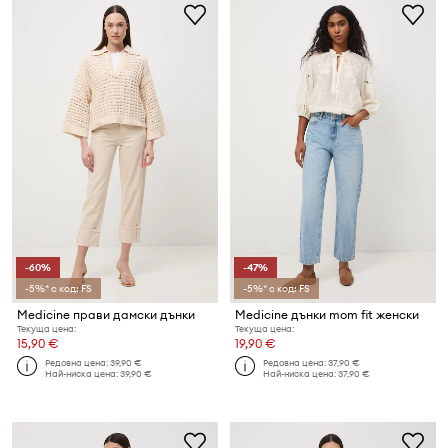
-60%
-47%
-5%* с код: FS
-5%* с код: FS
Medicine прави дамски дънки
Medicine дънки mom fit женски
Текуща цена:
Текуща цена:
15,90 €
19,90 €
Редовна цена:
39,90 €
Редовна цена:
37,90 €
Най-ниска цена:
39,90 €
Най-ниска цена:
37,90 €