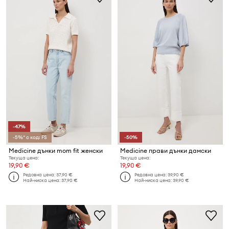
-47%
-5%* с код: FS
-50%
Medicine дънки mom fit женски
Medicine прави дънки дамски
Текуща цена:
Текуща цена:
19,90 €
19,90 €
Редовна цена:
37,90 €
Редовна цена:
39,90 €
Най-ниска цена:
37,90 €
Най-ниска цена:
39,90 €