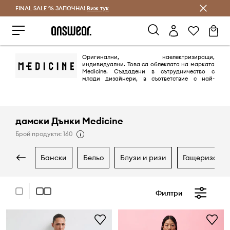
FINAL SALE % ЗАПОЧНА!
Спестявай с Answear Club
Виж тук
Оригинални, наелектризиращи,
индивидуални. Това са облеклата на марката
Medicine. Създадени в сътрудничество с
млади дизайнери, в съответствие с най-
новите тенденции. Марката включва колекции за жени и мъже на
възраст 20-35 години, въпреки че представителите на фирмата
подчертават, че възрастта им няма голямо значение.
дамски Дънки Medicine
Брой продукти: 160
бански
бельо
блузи и ризи
гащеризони
Филтри