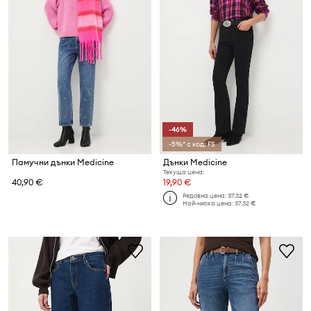
-46%
-5%* с код: FS
Памучни дънки Medicine
Дънки Medicine
Текуща цена:
40,90 €
19,90 €
Редовна цена:
37,32 €
Най-ниска цена:
37,32 €