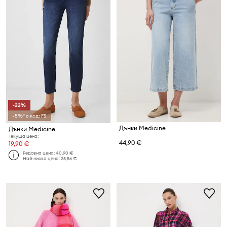
-22%
-5%* с код: FS
Дънки Medicine
Дънки Medicine
Текуща цена:
44,90 €
19,90 €
Редовна цена:
40,90 €
Най-ниска цена:
25,56 €