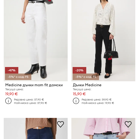
-47%
-20%
-5%* с код: FS
-5%* с код: FS
Medicine дънки mom fit дамски
Дънки Medicine
Текуща цена:
Текуща цена:
19,90 €
15,90 €
Редовна цена:
37,90 €
Редовна цена:
39,90 €
Най-ниска цена:
37,90 €
Най-ниска цена:
19,90 €