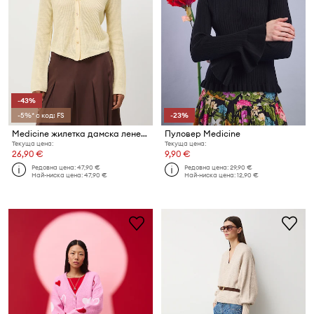
-43%
-5%* с код: FS
-23%
Medicine жилетка дамска ленена
Пуловер Medicine
Текуща цена:
Текуща цена:
26,90 €
9,90 €
Редовна цена:
47,90 €
Редовна цена:
29,90 €
Най-ниска цена:
47,90 €
Най-ниска цена:
12,90 €