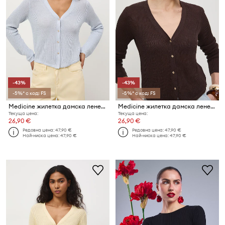
-43%
-43%
-5%* с код: FS
-5%* с код: FS
Medicine жилетка дамска ленена
Medicine жилетка дамска ленена
Текуща цена:
Текуща цена:
26,90 €
26,90 €
Редовна цена:
47,90 €
Редовна цена:
47,90 €
Най-ниска цена:
47,90 €
Най-ниска цена:
47,90 €