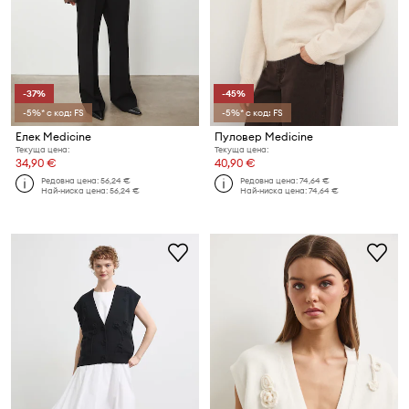
-37%
-45%
-5%* с код: FS
-5%* с код: FS
Елек Medicine
Пуловер Medicine
Текуща цена:
Текуща цена:
34,90 €
40,90 €
Редовна цена:
56,24 €
Редовна цена:
74,64 €
Най-ниска цена:
56,24 €
Най-ниска цена:
74,64 €