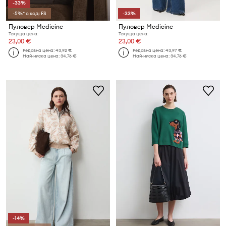
-33%
-5%* с код: FS
-33%
Пуловер Medicine
Пуловер Medicine
Текуща цена:
Текуща цена:
23,00 €
23,00 €
Редовна цена:
43,92 €
Редовна цена:
43,97 €
Най-ниска цена:
34,76 €
Най-ниска цена:
34,76 €
-14%