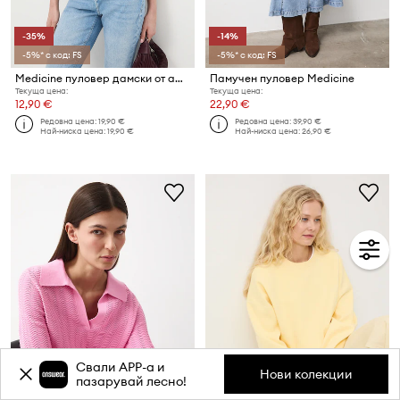
-35%
-14%
-5%* с код: FS
-5%* с код: FS
Medicine пуловер дамски от ажур
Памучен пуловер Medicine
Текуща цена:
Текуща цена:
12,90 €
22,90 €
Редовна цена:
19,90 €
Редовна цена:
39,90 €
Най-ниска цена:
19,90 €
Най-ниска цена:
26,90 €
Свали APP-a и
Нови колекции
пазарувай лесно!