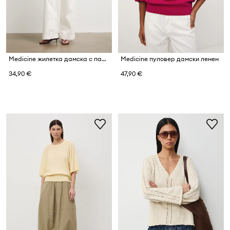
Medicine жилетка дамска с памук
Medicine пуловер дамски ленен
34,90 €
47,90 €