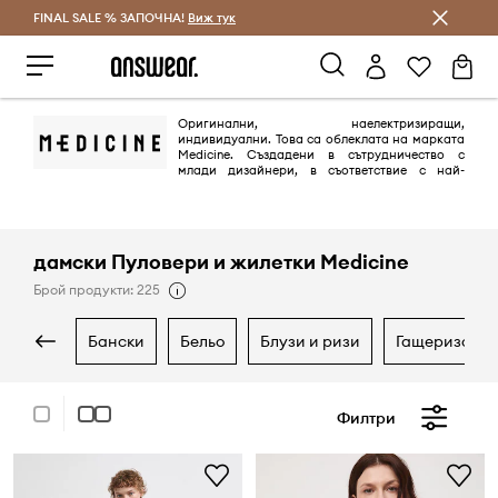
FINAL SALE % ЗАПОЧНА!
Спестявай с Answear Club
Виж тук
Оригинални, наелектризиращи,
индивидуални. Това са облеклата на марката
Medicine. Създадени в сътрудничество с
млади дизайнери, в съответствие с най-
новите тенденции. Марката включва колекции за жени и мъже на
възраст 20-35 години, въпреки че представителите на фирмата
подчертават, че възрастта им няма голямо значение.
дамски Пуловери и жилетки Medicine
Брой продукти: 225
бански
бельо
блузи и ризи
гащеризони
Филтри