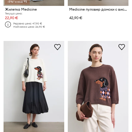
-5%* с код: FS
Жилетка Medicine
Medicine пуловер дамски с вискоза
Текуща цена:
22,90 €
42,90 €
Редовна цена:
47,90 €
Най-ниска цена:
26,90 €