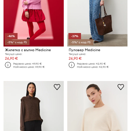
-46%
-37%
-5%* с код: FS
-5%* с код: FS
Жилетка с вълна Medicine
Пуловер Medicine
Текуща цена:
Текуща цена:
26,90 €
26,90 €
Редовна цена:
49,90 €
Редовна цена:
42,90 €
Най-ниска цена:
49,90 €
Най-ниска цена:
42,90 €