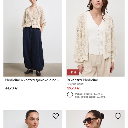
-31%
Medicine жилетка дамска с памук
Жилетка Medicine
Текуща цена:
44,90 €
39,90 €
Редовна цена:
57,90 €
Най-ниска цена:
57,90 €