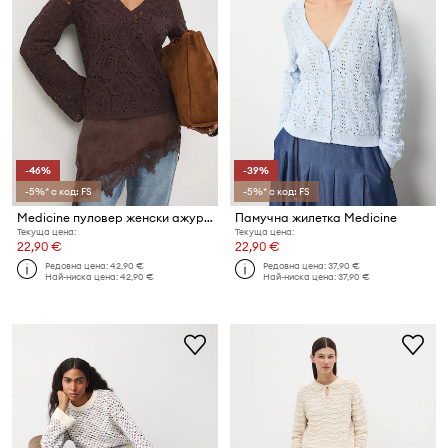
-46%
-39%
-5%* с код: FS
-5%* с код: FS
Medicine пуловер женски ажурен
Памучна жилетка Medicine
Текуща цена:
Текуща цена:
22,90 €
22,90 €
Редовна цена:
42,90 €
Редовна цена:
37,90 €
Най-ниска цена:
42,90 €
Най-ниска цена:
37,90 €