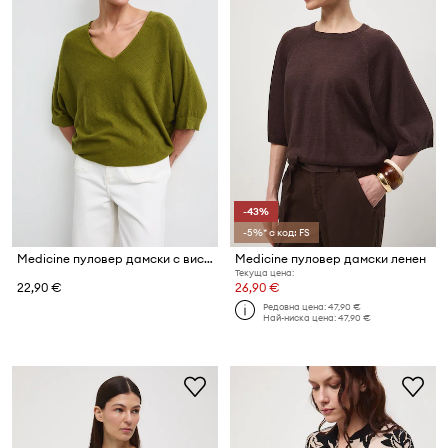
-43%
-5%* с код: FS
Medicine пуловер дамски с вискоза
Medicine пуловер дамски ленен
Текуща цена:
22,90 €
26,90 €
Редовна цена:
47,90 €
Най-ниска цена:
47,90 €