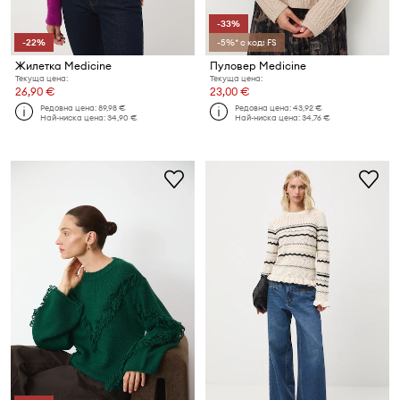
-33%
-22%
-5%* с код: FS
Жилетка Medicine
Пуловер Medicine
Текуща цена:
Текуща цена:
26,90 €
23,00 €
Редовна цена:
89,98 €
Редовна цена:
43,92 €
Най-ниска цена:
34,90 €
Най-ниска цена:
34,76 €