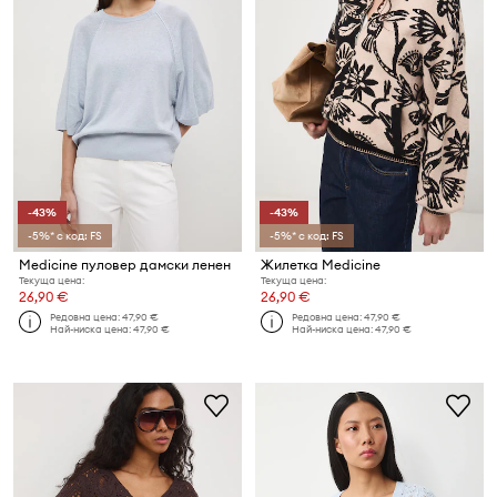
-43%
-43%
-5%* с код: FS
-5%* с код: FS
Medicine пуловер дамски ленен
Жилетка Medicine
Текуща цена:
Текуща цена:
26,90 €
26,90 €
Редовна цена:
47,90 €
Редовна цена:
47,90 €
Най-ниска цена:
47,90 €
Най-ниска цена:
47,90 €