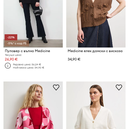
-22%
-5%* с код: FS
Пуловер с вълна Medicine
Medicine елек дамски с вискоза
Текуща цена:
26,90 €
34,90 €
Редовна цена:
56,24 €
Най-ниска цена:
34,90 €