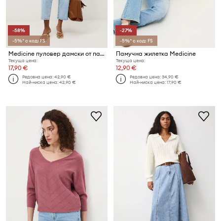
-58%
-27%
-5%* с код: FS
-5%* с код: FS
Medicine пуловер дамски от памук
Памучна жилетка Medicine
Текуща цена:
Текуща цена:
17,90 €
12,90 €
Редовна цена:
42,90 €
Редовна цена:
34,90 €
Най-ниска цена:
42,90 €
Най-ниска цена:
17,90 €