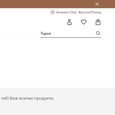
естявай с Answear Club
-20% за първа поръчка
Answear Club
Журнал
Помощ
теб! Виж всички продукти.