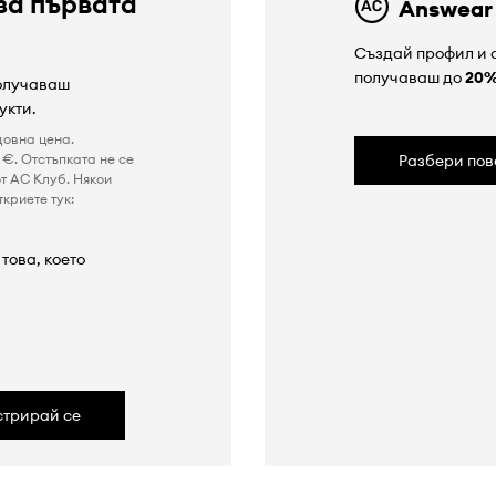
за първата
Answear
Създай профил и с
получаваш до
20
получаваш
укти.
довна цена.
€. Отстъпката не се
Разбери пов
т AC Клуб. Някои
криете тук:
това, което
а
стрирай се