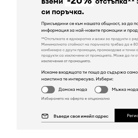
-20%
вземи
отстъпка** 
си поръчка.
Присъедини се към нашата общност, за да 
информация за най-новите промоции и прод
**Отстъпката е еднократна и важи за продукти с ре
Минималната стойност на поръчката трябва да е 80 
комбинира с други промоции, промокодове и точки о
продукти са изключени от промоцията. Може да ги от
изключения от промоцията
.
Искаме входящата ти поща да съдържа само 
наистина те интересува. Избери:
Дамска мода
Мъжка мод
Избирането на оферта е опционално
Реги