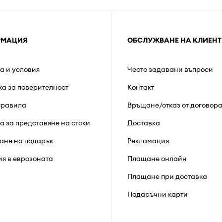
РМАЦИЯ
ОБСЛУЖВАНЕ НА КЛИЕНТ
а и условия
Често задавани въпроси
ка за поверителност
Контакт
правила
Връщане/отказ от договор
а за представяне на стоки
Доставка
ане на подарък
Рекламация
ия в еврозоната
Плащане онлайн
Плащане при доставка
Подаръчни карти