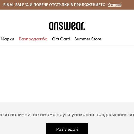
 и връщане за поръчки над 70 EUR
FINAL SALE % И ПОВЕЧЕ ОТСТЪПКИ В ПРИЛОЖЕНИЕТО |
Доставка 1-5 дни
Открий
Сп
Марки
Разпродажба
Gift Card
Summer Store
е са налични, но имаме други уникални предложения за 
Разгледай