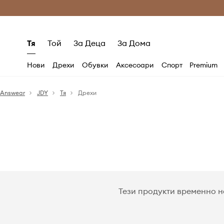
Само оригинални продукти
Безплатни доставка
Тя
Той
За Деца
За Дома
Нови
Дрехи
Обувки
Аксесоари
Спорт
Premium
Answear
JDY
Тя
Дрехи
Ако обичаш модата, цениш комфорта
и свободата - Jacqueline de Yong е за
теб. Марка, която се променя и
адаптира към най-новите тенденции,
следва модния свят и избира най-
доброто от него. Ежедневни
стилизации или специални поводи -
ще намериш всичко сред
предложенията на тази марка!
Тези продукти временно н