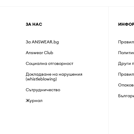
ЗА НАС
ИНФО
За ANSWEAR.bg
Правил
Answear Club
Полити
Социална отговорност
Други 
Докладване на нарушения
Правил
(whistleblowing)
Опаков
Сътрудничество
Българ
Журнал