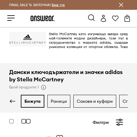
FINAL SALE % ЗАПОЧНА!
Спестявай с Answear Club
Виж тук
Stella McCartney като изгряваща звезда сред
най-големите модни дизайнери, този път в
сътрудничество с марката аdidas, създаде
уникална колекция от спортни облекла. Това
е перфектен пример, как по време на спортуване, можеш да
изглеждаш модерно и женствено. Колекцията аdidas от Stella
McCartney ще те накара да се почувстваш специална и ще ти даде
чувство на комфорт, по време на всяка тренировка.
Дамски ключодържатели и значки adidas
by Stella McCartney
Брой продукти: 1
бижута
раници
сакове и куфари
спор
Филтри