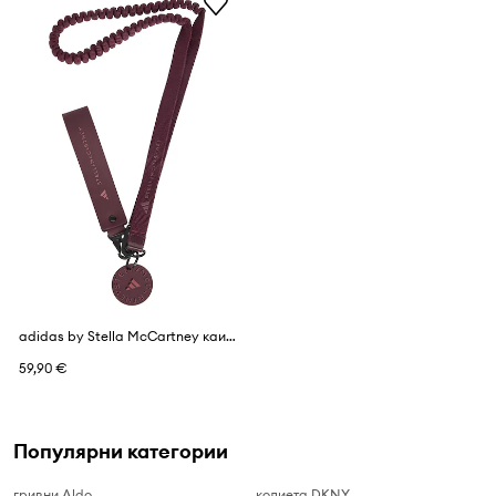
adidas by Stella McCartney каишка дамска
59,90 €
Популярни категории
гривни Aldo
колиета DKNY