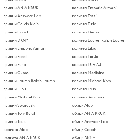
гривни ANIA KRUK
колиета Emporio Armani
гривни Answear Lab
колиета Fossil
гривни Calvin Klein
колиета Furla
гривни Coach
колиета Guess
гривни DKNY
колиета Lauren Ralph Lauren
гривни Emporio Armani
колиета Lilou
гривни Fossil
колиета Liu Jo
гривни Furla
колиета LUV AJ
гривни Guess
колиета Medicine
гривни Lauren Ralph Lauren
колиета Michael Kors
гривни Lilou
колиета Tous
гривни Michael Kors
колиета Swarovski
гривни Swarovski
обици Aldo
гривни Tory Burch
обици ANIA KRUK
гривни Tous
обици Answear Lab
колиета Aldo
обици Coach
колиета ANIA KRUK
обици DKNY