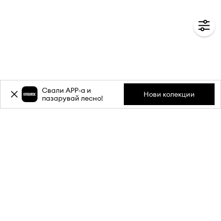
Свали APP-a и
Нови колекции
пазарувай лесно!
Абонирай се за бюлетина ни и