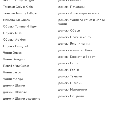
Якета Tommy Hilfiger
дамски Колиета
Тениски Calvin Klein
дамски Пръстени
Тениски Tommy Hilfiger
дамски Аксесоари за коса
Маратонки Guess
дамски Чанти за кръст и малки
чанти
Обувки Tommy Hilfiger
дамски Обеци
Обувки Nike
дамски Плажни чанти
Обувки Adidas
дамски Големи чанти
Обувки Desigual
дамски чанти тип Клъч
Чанти Guess
дамски Каскети и барети
Чанти Desigual
дамски Палта
Портфейли Guess
дамски Елеци
Чанти Liu Jo
дамски Тениски
Чанти Mango
дамски Пижами
дамски Шапки
дамски Маратонки
дамски Шалове
дамски Сандали
дамски Шапки с козирка