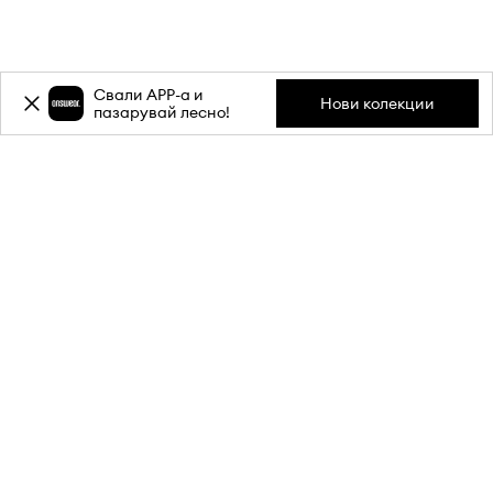
Свали APP-a и
Нови колекции
пазарувай лесно!
Абонирай се за бюлетина ни и
вземи
-20%
отстъпка** за
първата си поръчка.
Присъедини се към нашата общност, за да получаваш