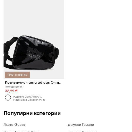
-5%* с код: FS
Козметична чанта adidas Originals AIRLINER
Текуща цена:
32,99 €
Редовна цена:
49,90 €
Най-ниска цена:
34,99 €
Популярни категории
Якета Guess
дамски Гривни