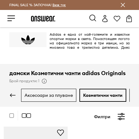
FINAL SALE % ЗАПОЧНА!
Спестявай с Answear Club
Виж тук
Adidas е една от най-големите и известни
спортни марки в света. Понастоящем логото
на официалната марка е три ивици, но за
мнозина това е трилистна детелина. Днес
това лого се появява върху продуктите от линията adidas Originals,
поддържана в ретро стил и се позовава на най-емблематичните
модели на марката, създадена между 40-те и 80-те години на ХХ век.
дамски Козметични чанти adidas Originals
Брой продукти: 1
аксесоари за плуване
козметични чанти
р
Филтри