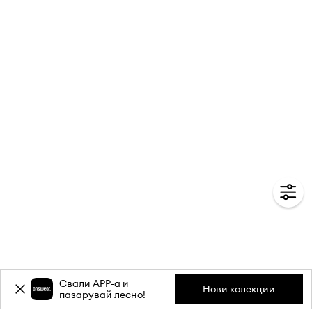
Свали APP-a и
Нови колекции
пазарувай лесно!