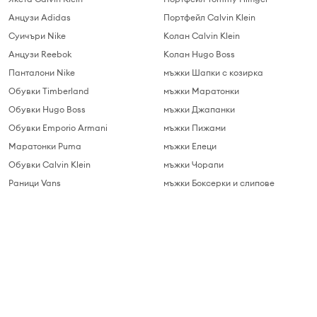
Анцузи Adidas
Портфейл Calvin Klein
Суичъри Nike
Колан Calvin Klein
Анцузи Reebok
Колан Hugo Boss
Панталони Nike
мъжки Шапки с козирка
Обувки Timberland
мъжки Маратонки
Обувки Hugo Boss
мъжки Джапанки
Обувки Emporio Armani
мъжки Пижами
Маратонки Puma
мъжки Елеци
Обувки Calvin Klein
мъжки Чорапи
Раници Vans
мъжки Боксерки и слипове