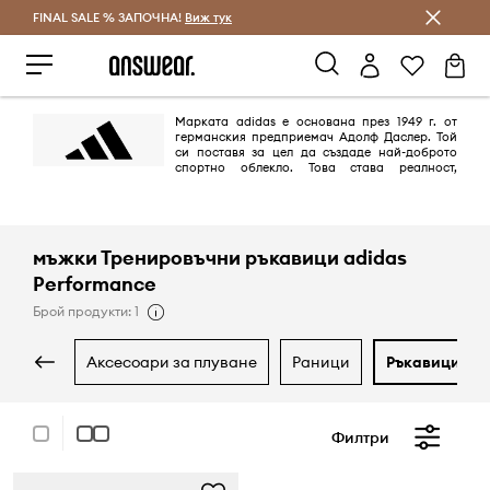
FINAL SALE % ЗАПОЧНА!
Спестявай с Answear Club
Виж тук
Марката adidas е основана през 1949 г. от
германския предприемач Адолф Даслер. Той
си поставя за цел да създаде най-доброто
спортно облекло. Това става реалност,
благодарение на дизайна на най-добрите обувки за спорт, които
предпазват спортистите от наранявания и им осигуряват комфорт.
Целта е постигната на 100%.
мъжки Тренировъчни ръкавици adidas
Performance
Брой продукти: 1
аксесоари за плуване
раници
ръкавици
Филтри