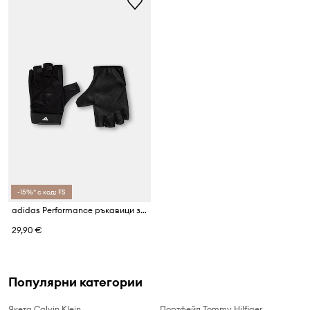
-15%* с код: FS
adidas Performance ръкавици за трениране
29,90 €
Популярни категории
Якета Calvin Klein
Портфейл Tommy Hilfiger