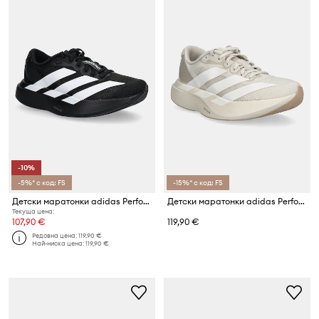
-10%
-5%* с код: FS
-15%* с код: FS
Детски маратонки adidas Performance adizero Evo SL
Детски маратонки adidas Performance adizero Evo SL
Текуща цена:
107,90 €
119,90 €
Редовна цена:
119,90 €
Най-ниска цена:
119,90 €