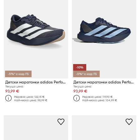
-10%
-5%* с код: FS
-5%* с код: FS
Детски маратонки adidas Performance adizero Evo SL
Детски маратонки adidas Performance adizero Evo
Текуща цена:
Текуща цена:
93,99 €
93,99 €
Редовна цена:
122,15 €
Редовна цена:
119,90 €
Най-ниска цена:
98,99 €
Най-ниска цена:
104,99 €