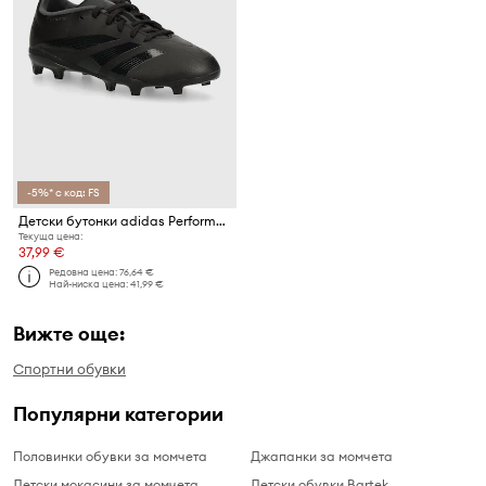
-5%* с код: FS
Детски бутонки adidas Performance PREDATOR LEAGUE FG
Текуща цена:
37,99 €
Редовна цена:
76,64 €
Най-ниска цена:
41,99 €
Вижте още:
Спортни обувки
Популярни категории
Половинки обувки за момчета
Джапанки за момчета
Детски мокасини за момчета
Детски обувки Bartek