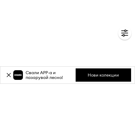
Свали APP-a и
Нови колекции
пазарувай лесно!