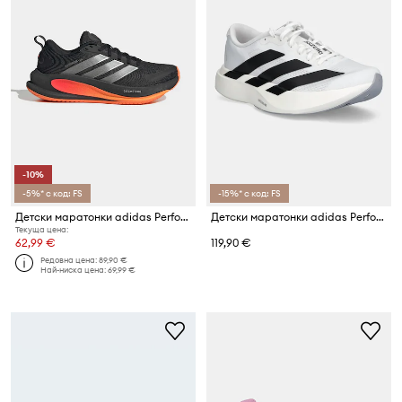
-10%
-5%* с код: FS
-15%* с код: FS
Детски маратонки adidas Performance SUPERNOVA EASE 2
Детски маратонки adidas Performance adizero Evo SL
Текуща цена:
62,99 €
119,90 €
Редовна цена:
89,90 €
Най-ниска цена:
69,99 €