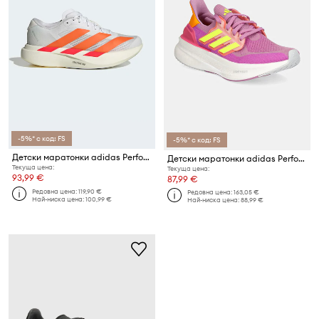
-5%* с код: FS
-5%* с код: FS
Детски маратонки adidas Performance adizero Evo
Детски маратонки adidas Performance ULTRABOOST 5
Текуща цена:
Текуща цена:
93,99 €
87,99 €
Редовна цена:
119,90 €
Редовна цена:
163,05 €
Най-ниска цена:
100,99 €
Най-ниска цена:
88,99 €