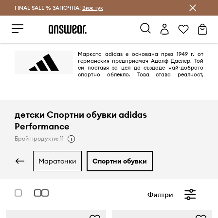
FINAL SALE % ЗАПОЧНА!
Спестявай с Answear Club
Виж тук
Марката adidas е основана през 1949 г. от
германския предприемач Адолф Даслер. Той
си поставя за цел да създаде най-доброто
спортно облекло. Това става реалност,
благодарение на дизайна на най-добрите обувки за спорт, които
предпазват спортистите от наранявания и им осигуряват комфорт.
Целта е постигната на 100%.
детски Спортни обувки adidas
Performance
Брой продукти: 11
маратонки
спортни обувки
Филтри