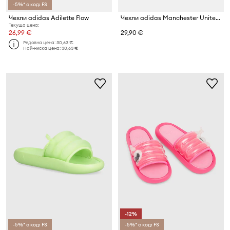
-5%* с код: FS
Чехли adidas Adilette Flow
Чехли adidas Manchester United
Текуща цена:
26,99 €
29,90 €
Редовна цена:
30,63 €
Най-ниска цена:
30,63 €
-12%
-5%* с код: FS
-5%* с код: FS