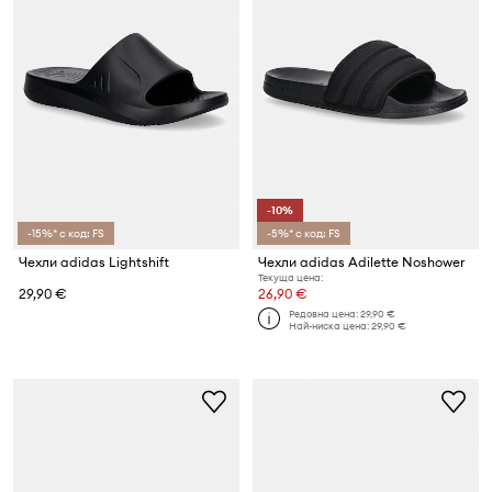
-10%
-15%* с код: FS
-5%* с код: FS
Чехли adidas Lightshift
Чехли adidas Adilette Noshower
Текуща цена:
29,90 €
26,90 €
Редовна цена:
29,90 €
Най-ниска цена:
29,90 €