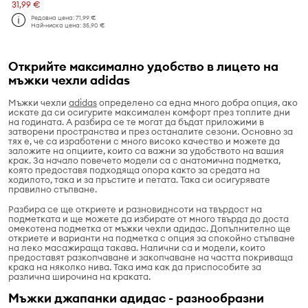
31,99 €
Редовна цена:
71,99 €
Най-ниска цена:
35,90 €
Открийте максимално удобство в лицето на
мъжки чехли adidas
Мъжки чехли
adidas
определено са една много добра опция, ако
искате да си осигурите максимален комфорт през топлите дни
на годината. А разбира се те могат да бъдат приложими в
затворени пространства и през останалите сезони. Основно за
тях е, че са изработени с много високо качество и можете да
заложите на опциите, които са важни за удобството на вашия
крак. За начало повечето модели са с анатомична подметка,
която предоставя подходяща опора както за средата на
ходилото, така и за пръстите и петата. Така си осигурявате
правилно стъпване.
Разбира се ще откриете и разновиднсоти на твърдост на
подметката и ще можете да избирате от много твърда до доста
омекотена подметка от мъжки чехли адидас. Допълнително ще
откриете и варианти на подметка с опция за спокойно стъпване
на леко масажираща такава. Налични са и модели, които
предоставят разкопчаване и закопчаване на частта покриваща
крака на няколко нива. Така има как да приспособите за
различна широчина на краката.
Мъжки джапанки адидас - разнообразни