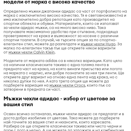
модели от марка с високо качество
Oпределено мъжки джапанки адидас са част от портфолиото на
марка с изключително високо качество. Тя е световноизвестна и
има изключително добра репотация като производител на
спортни облекла и обувки. Материалите, които се използват
за чехли адидас мъжки, са на много високо ниво. Така
получавате максимално удобство при стъпване, подходяща
проветряемост на крака и възможност за носене с различни
спортни тоалети. В случай, че търсите опция за по спортно-
елегантен стил, можете да разгелдате и
мъжки чехли Hugo
. За
малко по-елегантен такъв пък ще откриете някои варианти
от
мъжки чехли Calvin Klein
.
Моделите от марката adidas са в няколко вариации. Като цяло
са налични класическите такива с една голяма лента в
предната част на крака, на която винаги присъства или логото
на марката с надпис, или добре познатите за нея три ленти. Ще
откриете друг вариант на отново една лента над крака, но с
няколко дупки по нея. А като трета опция ще можете да
подберете вариация на
мъжки чехли Crocs
, които пък са
затворени в предната си част.
Мъжки чехли адидас - избор от цветове за
вашия стил
Освен всичко останалао, мъжки чехли адидас се предлагат и в
доста добро изобилие от цветове. Така можете да подберете
най-точните за вашия стил и нюансите, които харесвате.
Разбира се ще откриете класически такива или чисто черни и
дори с лого в черно. А ще можете да заложите и на комбинация