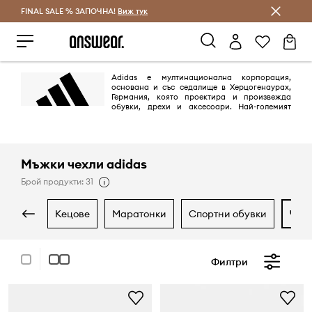
FINAL SALE % ЗАПОЧНА!
Спестявай с Answear Club
Виж тук
Adidas е мултинационална корпорация,
основана и със седалище в Херцогенаурах,
Германия, която проектира и произвежда
обувки, дрехи и аксесоари. Най-големият
производител на спортно облекло в Европа и вторият по големина в
света,
Мъжки чехли adidas
Брой продукти: 31
кецове
маратонки
спортни обувки
че
Филтри