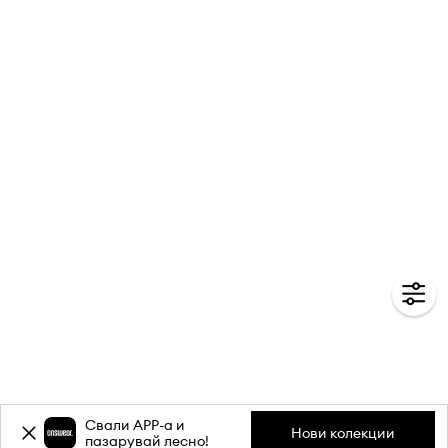
Свали APP-a и
Нови колекции
пазарувай лесно!