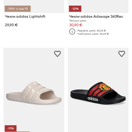
-15%* с код: FS
-12%
Чехли adidas Lightshift
Чехли adidas Adissage 360Rec
Текуща цена:
29,90 €
30,90 €
Редовна цена:
35,23 €
Най-ниска цена:
35,23 €
-11%