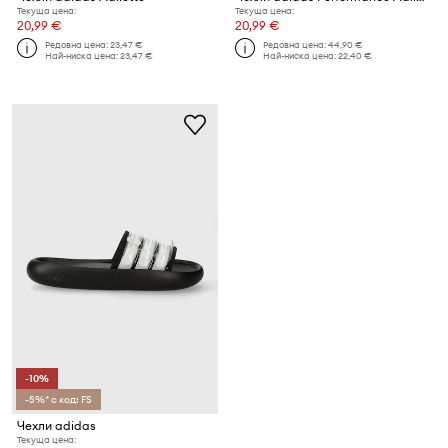
Текуща цена:
Текуща цена:
20,99 €
20,99 €
Редовна цена:
23,47 €
Редовна цена:
44,90 €
Най-ниска цена:
23,47 €
Най-ниска цена:
22,40 €
-10%
-5%* с код: FS
Чехли adidas
Текуща цена: