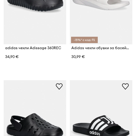
-15%* с код: FS
adidas чехли Adissage 360REC
Adidas чехли обувки за басейн Lightshift
34,90 €
30,99 €