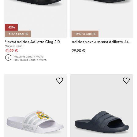
-12%
-5%* с код: FS
-15%* с код: FS
Чехли adidas Adilette Clog 2.0
adidas чехли мъжки Adilette Juventus
Текуща цена:
41,99 €
29,90 €
Редовна цена:
47,90 €
Най-ниска цена:
47,90 €