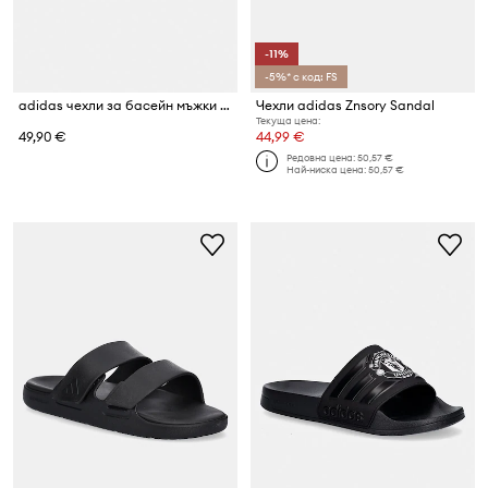
-11%
-5%* с код: FS
adidas чехли за басейн мъжки Purechill
Чехли adidas Znsory Sandal
Текуща цена:
49,90 €
44,99 €
Редовна цена:
50,57 €
Най-ниска цена:
50,57 €