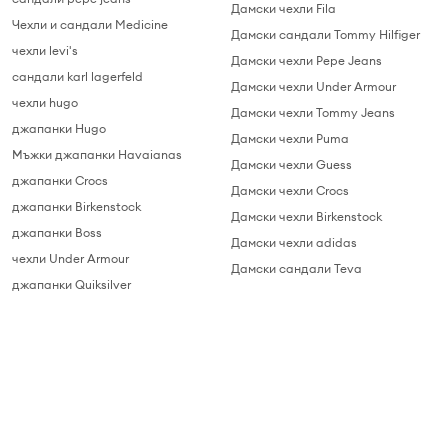
Дамски чехли Fila
Чехли и сандали Medicine
Дамски сандали Tommy Hilfiger
чехли levi's
Дамски чехли Pepe Jeans
сандали karl lagerfeld
Дамски чехли Under Armour
чехли hugo
Дамски чехли Tommy Jeans
джапанки Hugo
Дамски чехли Puma
Мъжки джапанки Havaianas
Дамски чехли Guess
джапанки Crocs
Дамски чехли Crocs
джапанки Birkenstock
Дамски чехли Birkenstock
джапанки Boss
Дамски чехли adidas
чехли Under Armour
Дамски сандали Teva
джапанки Quiksilver