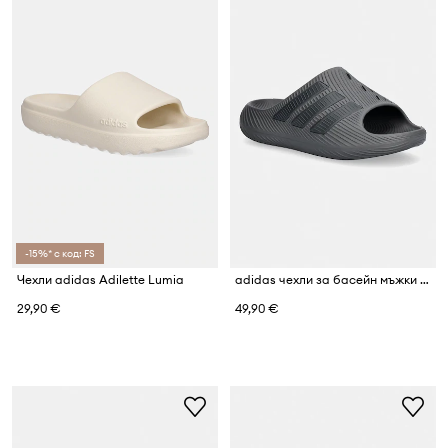
-15%* с код: FS
Чехли adidas Adilette Lumia
adidas чехли за басейн мъжки Purechill
29,90 €
49,90 €