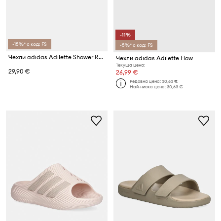
-11%
-15%* с код: FS
-5%* с код: FS
Чехли adidas Adilette Shower Real Madrid
Чехли adidas Adilette Flow
Текуща цена:
29,90 €
26,99 €
Редовна цена:
30,63 €
Най-ниска цена:
30,63 €