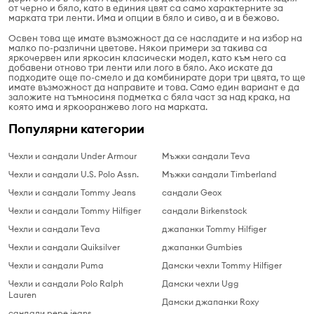
от черно и бяло, като в единия цвят са само характерните за
марката три ленти. Има и опции в бяло и сиво, а и в бежово.
Освен това ще имате възможност да се насладите и на избор на
малко по-различни цветове. Някои примери за такива са
яркочервен или яркосин класически модел, като към него са
добавени отново три ленти или лого в бяло. Ако искате да
подходите още по-смело и да комбинирате дори три цвята, то ще
имате възможност да направите и това. Само един вариант е да
заложите на тъмносиня подметка с бяла част за над крака, на
която има и яркооранжево лого на марката.
Популярни категории
Чехли и сандали Under Armour
Мъжки сандали Teva
Чехли и сандали U.S. Polo Assn.
Мъжки сандали Timberland
Чехли и сандали Tommy Jeans
сандали Geox
Чехли и сандали Tommy Hilfiger
сандали Birkenstock
Чехли и сандали Teva
джапанки Tommy Hilfiger
Чехли и сандали Quiksilver
джапанки Gumbies
Чехли и сандали Puma
Дамски чехли Tommy Hilfiger
Чехли и сандали Polo Ralph
Дамски чехли Ugg
Lauren
Дамски джапанки Roxy
сандали pepe jeans