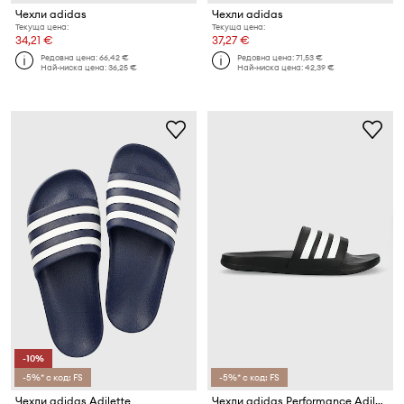
Чехли adidas
Чехли adidas
Текуща цена:
Текуща цена:
34,21 €
37,27 €
Редовна цена:
66,42 €
Редовна цена:
71,53 €
Най-ниска цена:
36,25 €
Най-ниска цена:
42,39 €
-10%
-5%* с код: FS
-5%* с код: FS
Чехли adidas Adilette
Чехли adidas Performance Adilette