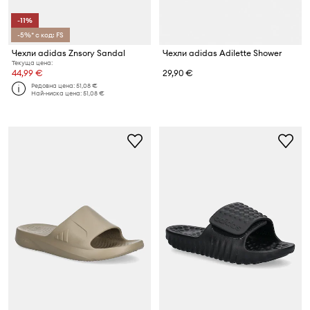
-11%
-5%* с код: FS
Чехли adidas Znsory Sandal
Чехли adidas Adilette Shower
Текуща цена:
44,99 €
29,90 €
Редовна цена:
51,08 €
Най-ниска цена:
51,08 €