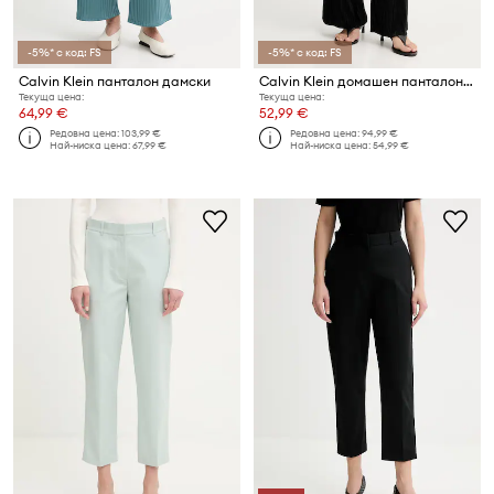
-5%* с код: FS
-5%* с код: FS
Calvin Klein панталон дамски
Calvin Klein домашен панталон дамски
Текуща цена:
Текуща цена:
64,99 €
52,99 €
Редовна цена:
103,99 €
Редовна цена:
94,99 €
Най-ниска цена:
67,99 €
Най-ниска цена:
54,99 €