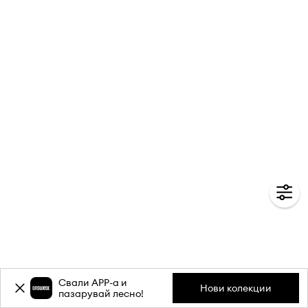
Свали APP-a и
Нови колекции
пазарувай лесно!