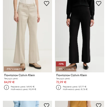
-10%
-5%* с код: FS
-5%* с код: FS
Панталон Calvin Klein
Панталон Calvin Klein
Текуща цена:
Текуща цена:
84,99 €
72,99 €
Редовна цена:
169,90 €
Редовна цена:
127,77 €
Най-ниска цена:
93,99 €
Най-ниска цена:
81,76 €