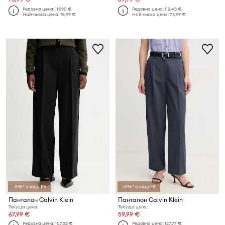
Редовна цена:
119,90 €
Редовна цена:
112,43 €
Най-ниска цена:
76,99 €
Най-ниска цена:
73,99 €
-5%* с код: FS
-5%* с код: FS
Панталон Calvin Klein
Панталон Calvin Klein
Текуща цена:
Текуща цена:
67,99 €
59,99 €
Редовна цена:
107,32 €
Редовна цена:
127,77 €