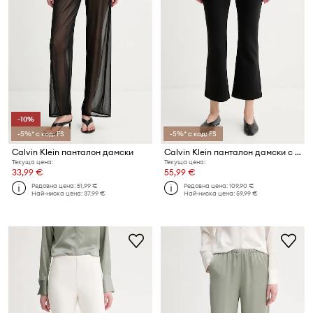
-10%
-5%* с код: FS
-5%* с код: FS
Calvin Klein панталон дамски
Calvin Klein панталон дамски с вискоза
Текуща цена:
Текуща цена:
33,99 €
55,99 €
Редовна цена:
51,99 €
Редовна цена:
109,90 €
Най-ниска цена:
37,99 €
Най-ниска цена:
59,99 €