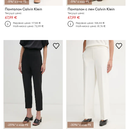
-5%* с код: FS
-5%* с код: FS
Панталон Calvin Klein
Панталон с лен Calvin Klein
Текуща цена:
Текуща цена:
67,99 €
67,99 €
Редовна цена:
117,55 €
Редовна цена:
158,45 €
Най-ниска цена:
72,99 €
Най-ниска цена:
81,76 €
-25%* с код: FS
-30%* с код: FS