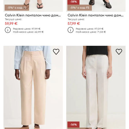
-18%
-5%* с код: FS
-5%* с код: FS
Calvin Klein панталон чино дамски от памук с еластан
Calvin Klein панталон чино дамски от памук с еластан
Текуща цена:
Текуща цена:
59,99 €
57,99 €
Редовна цена:
97,99 €
Редовна цена:
97,09 €
Най-ниска цена:
62,99 €
Най-ниска цена:
71,53 €
-16%