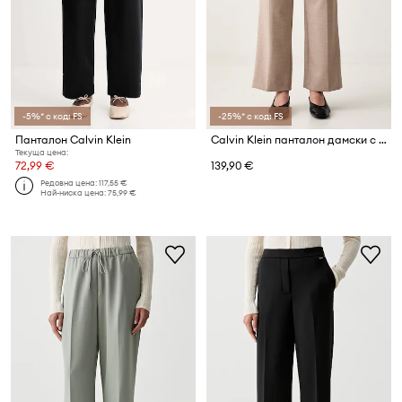
-5%* с код: FS
-25%* с код: FS
Панталон Calvin Klein
Calvin Klein панталон дамски с вискоза
Текуща цена:
72,99 €
139,90 €
Редовна цена:
117,55 €
Най-ниска цена:
75,99 €