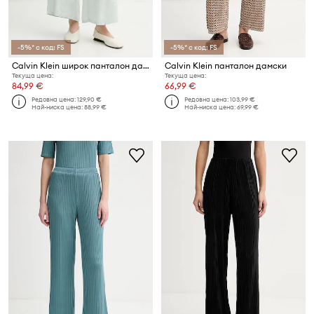
-5%* с код: FS
-5%* с код: FS
Calvin Klein широк панталон дамски от вискоза
Calvin Klein панталон дамски
Текуща цена:
Текуща цена:
84,99 €
66,99 €
Редовна цена:
129,90 €
Редовна цена:
103,99 €
Най-ниска цена:
88,99 €
Най-ниска цена:
69,99 €