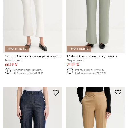
-5%* с код: FS
-5%* с код: FS
Calvin Klein панталон дамски с вискоза
Calvin Klein панталон дамски
Текуща цена:
Текуща цена:
66,99 €
74,99 €
Редовна цена:
109,90 €
Редовна цена:
109,90 €
Най-ниска цена:
69,99 €
Най-ниска цена:
78,99 €