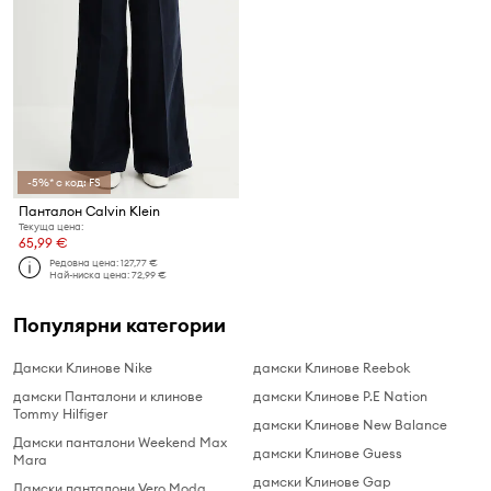
-5%* с код: FS
Панталон Calvin Klein
Текуща цена:
65,99 €
Редовна цена:
127,77 €
Най-ниска цена:
72,99 €
Популярни категории
Дамски Клинове Nike
дамски Клинове Reebok
дамски Панталони и клинове
дамски Клинове P.E Nation
Tommy Hilfiger
дамски Клинове New Balance
Дамски панталони Weekend Max
дамски Клинове Guess
Mara
дамски Клинове Gap
Дамски панталони Vero Moda