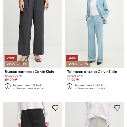
-20%
-16%
-5%* с код: FS
-5%* с код: FS
Вълнен панталон Calvin Klein
Панталон с вълна Calvin Klein
Текуща цена:
Текуща цена:
119,90 €
88,99 €
Редовна цена:
259,90 €
Редовна цена:
169,90 €
Най-ниска цена:
149,90 €
Най-ниска цена:
105,99 €