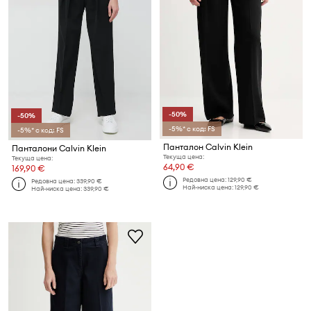
-50%
-50%
-5%* с код: FS
-5%* с код: FS
Панталон Calvin Klein
Панталони Calvin Klein
Текуща цена:
Текуща цена:
64,90 €
169,90 €
Редовна цена:
129,90 €
Редовна цена:
339,90 €
Най-ниска цена:
129,90 €
Най-ниска цена:
339,90 €