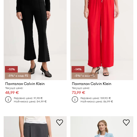
-10%
-14%
-5%* с код: FS
-5%* с код: FS
Панталон Calvin Klein
Панталон Calvin Klein
Текуща цена:
Текуща цена:
48,99 €
73,99 €
Редовна цена:
91,98 €
Редовна цена:
159,90 €
Най-ниска цена:
54,99 €
Най-ниска цена:
86,99 €