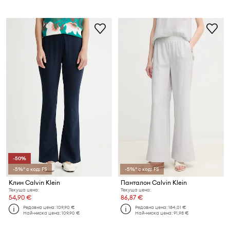
-50%
-5%* с код: FS
-5%* с код: FS
Клин Calvin Klein
Панталон Calvin Klein
Текуща цена:
Текуща цена:
54,90 €
86,87 €
Редовна цена:
109,90 €
Редовна цена:
184,01 €
Най-ниска цена:
109,90 €
Най-ниска цена:
91,98 €