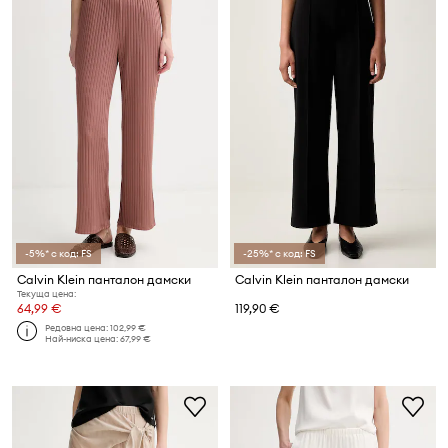
-5%* с код: FS
-25%* с код: FS
Calvin Klein панталон дамски
Calvin Klein панталон дамски
Текуща цена:
64,99 €
119,90 €
Редовна цена:
102,99 €
Най-ниска цена:
67,99 €