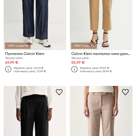
-5%* с код: FS
-5%* с код: FS
Панталон Calvin Klein
Calvin Klein панталон чино дамски от памук с еластан
Текуща цена:
Текуща цена:
69,99 €
55,99 €
Редовна цена:
112,43 €
Редовна цена:
99,90 €
Най-ниска цена:
73,99 €
Най-ниска цена:
59,99 €