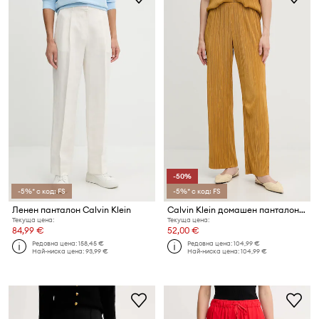
-50%
-5%* с код: FS
-5%* с код: FS
Ленен панталон Calvin Klein
Calvin Klein домашен панталон дамски
Текуща цена:
Текуща цена:
84,99 €
52,00 €
Редовна цена:
158,45 €
Редовна цена:
104,99 €
Най-ниска цена:
93,99 €
Най-ниска цена:
104,99 €