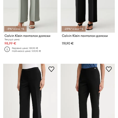
-5%* с код: FS
-25%* с код: FS
Calvin Klein панталон дамски
Calvin Klein панталон дамски
Текуща цена:
98,99 €
119,90 €
Редовна цена:
159,90 €
Най-ниска цена:
109,90 €