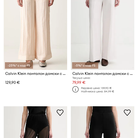
-25%* с код: FS
-5%* с код: FS
Calvin Klein панталон дамски с вискоза
Calvin Klein панталон дамски с лиосел
Текуща цена:
129,90 €
79,99 €
Редовна цена:
139,90 €
Най-ниска цена:
84,99 €