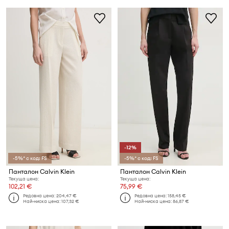
-12%
-5%* с код: FS
-5%* с код: FS
Панталон Calvin Klein
Панталон Calvin Klein
Текуща цена:
Текуща цена:
102,21 €
75,99 €
Редовна цена:
204,47 €
Редовна цена:
158,45 €
Най-ниска цена:
107,32 €
Най-ниска цена:
86,87 €