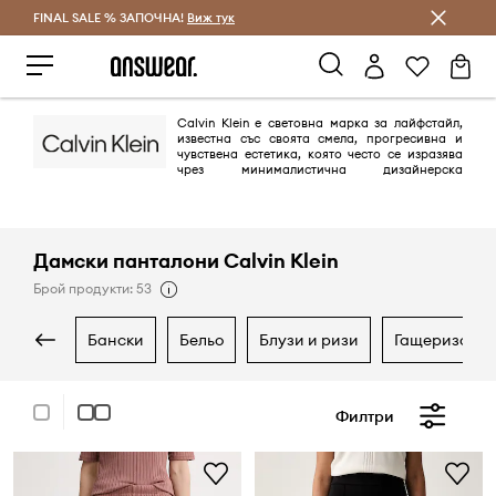
FINAL SALE % ЗАПОЧНА!
Спестявай с Answear Club
Виж тук
Calvin Klein е световна марка за лайфстайл,
известна със своята смела, прогресивна и
чувствена естетика, която често се изразява
чрез минималистична дизайнерска
философия. Създадена през 1968 г., марката е основен играч в
американската мода, известна с провокативните си образи,
иновативни дизайни и фокус върху безграничното самоизразяване и
съвременния комфорт.
Дамски панталони Calvin Klein
Брой продукти: 53
бански
бельо
блузи и ризи
гащеризони
Филтри