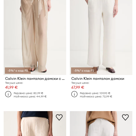
-5%* с код: FS
-5%* с код: FS
Calvin Klein панталон дамски с вискоза
Calvin Klein панталон дамски
Текуща цена:
Текуща цена:
41,99 €
67,99 €
Редовна цена:
80,99 €
Редовна цена:
109,90 €
Най-ниска цена:
44,99 €
Най-ниска цена:
72,99 €