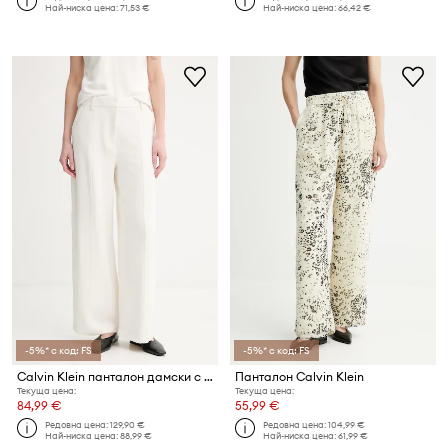
Най-ниска цена:
71,53 €
Най-ниска цена:
66,42 €
-5%* с код: FS
-5%* с код: FS
Calvin Klein панталон дамски с вискоза
Панталон Calvin Klein
Текуща цена:
Текуща цена:
84,99 €
55,99 €
Редовна цена:
129,90 €
Редовна цена:
104,99 €
Най-ниска цена:
88,99 €
Най-ниска цена:
61,99 €