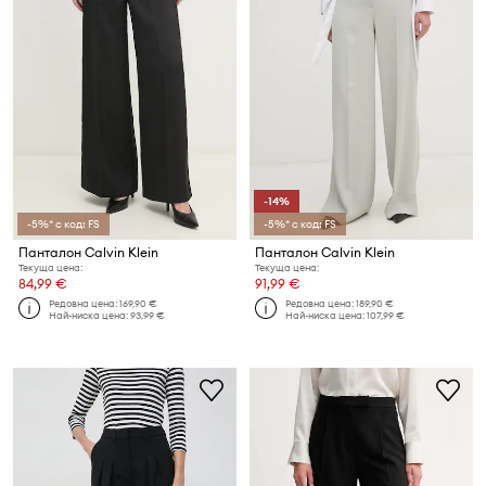
-14%
-5%* с код: FS
-5%* с код: FS
Панталон Calvin Klein
Панталон Calvin Klein
Текуща цена:
Текуща цена:
84,99 €
91,99 €
Редовна цена:
169,90 €
Редовна цена:
189,90 €
Най-ниска цена:
93,99 €
Най-ниска цена:
107,99 €