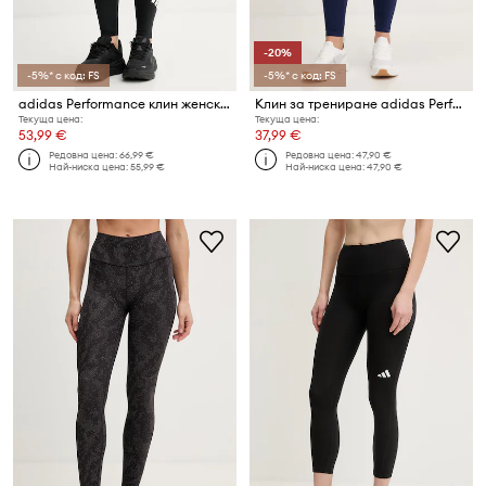
-20%
-5%* с код: FS
-5%* с код: FS
adidas Performance клин женски adi365
Клин за трениране adidas Performance Techfit
Текуща цена:
Текуща цена:
53,99 €
37,99 €
Редовна цена:
66,99 €
Редовна цена:
47,90 €
Най-ниска цена:
55,99 €
Най-ниска цена:
47,90 €