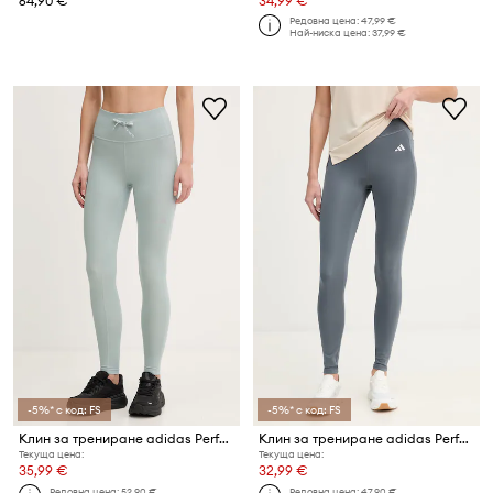
64,90 €
34,99 €
Редовна цена:
47,99 €
Най-ниска цена:
37,99 €
-5%* с код: FS
-5%* с код: FS
Клин за трениране adidas Performance
Клин за трениране adidas Performance Essentials
Текуща цена:
Текуща цена:
35,99 €
32,99 €
Редовна цена:
52,90 €
Редовна цена:
47,90 €