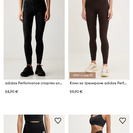
-15%* с код: FS
adidas Performance спортен клин дамски All Me Essentials
Клин за трениране adidas Performance Optime
54,90 €
59,90 €