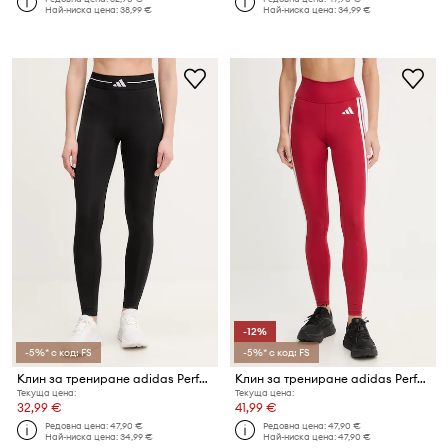
Най-ниска цена:
38,99 €
Най-ниска цена:
34,99 €
-12%
-5%* с код: FS
-5%* с код: FS
Клин за трениране adidas Performance Hyperglam
Клин за трениране adidas Performance Essentials
Текуща цена:
Текуща цена:
32,99 €
41,99 €
Редовна цена:
47,90 €
Редовна цена:
47,90 €
Най-ниска цена:
34,99 €
Най-ниска цена:
47,90 €