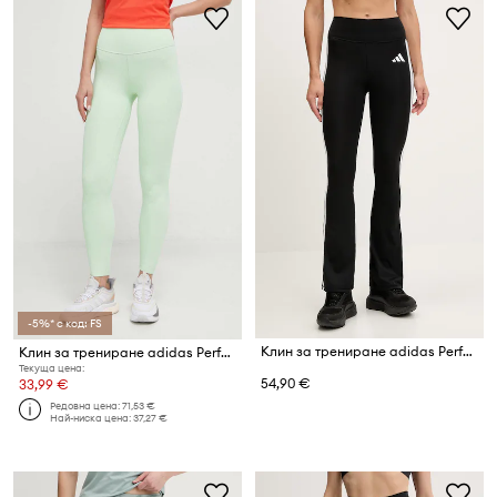
-5%* с код: FS
Клин за трениране adidas Performance Optime Essentials
Клин за трениране adidas Performance All Me
Текуща цена:
54,90 €
33,99 €
Редовна цена:
71,53 €
Най-ниска цена:
37,27 €