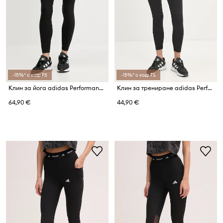
-15%* с код: FS
-15%* с код: FS
Клин за йога adidas Performance All Me
Клин за трениране adidas Performance Techfit
64,90 €
44,90 €