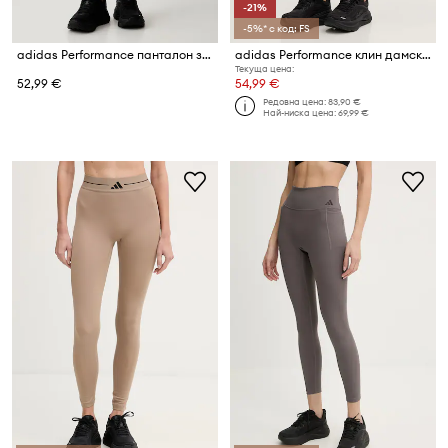
-21%
-5%* с код: FS
adidas Performance панталон за трениране дамски Optime Essentials
adidas Performance клин дамски
Текуща цена:
52,99 €
54,99 €
Редовна цена:
83,90 €
Най-ниска цена:
69,99 €