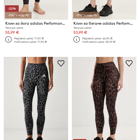
-22%
-5%* с код: FS
-5%* с код: FS
Клин за йога adidas Performance All Me
Клин за бягане adidas Performance adi365
Текуща цена:
Текуща цена:
55,99 €
53,99 €
Редовна цена:
71,90 €
Редовна цена:
66,90 €
Най-ниска цена:
71,90 €
Най-ниска цена:
55,99 €