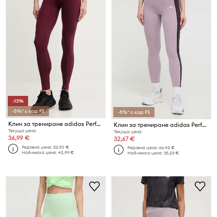
-13%
-5%* с код: FS
-5%* с код: FS
Клин за трениране adidas Performance Hyperglam
Клин за трениране adidas Performance Optime
Текуща цена:
Текуща цена:
36,99 €
32,67 €
Редовна цена:
52,90 €
Редовна цена:
66,42 €
Най-ниска цена:
42,99 €
Най-ниска цена:
35,23 €