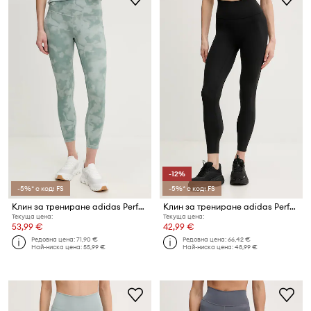
-12%
-5%* с код: FS
-5%* с код: FS
Клин за трениране adidas Performance adi365
Клин за трениране adidas Performance All me
Текуща цена:
Текуща цена:
53,99 €
42,99 €
Редовна цена:
71,90 €
Редовна цена:
66,42 €
Най-ниска цена:
55,99 €
Най-ниска цена:
48,99 €