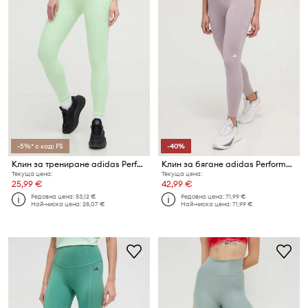
-5%* с код: FS
-40%
Клин за трениране adidas Performance Techfit
Клин за бягане adidas Performance Daily Run
Текуща цена:
Текуща цена:
25,99 €
42,99 €
Редовна цена:
53,12 €
Редовна цена:
71,99 €
Най-ниска цена:
28,07 €
Най-ниска цена:
71,99 €