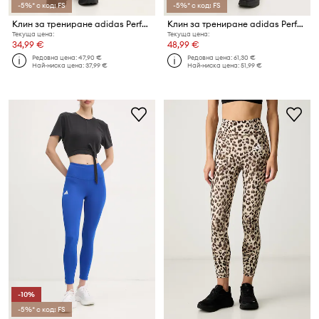
-5%* с код: FS
-5%* с код: FS
Клин за трениране adidas Performance Hyperglam
Клин за трениране adidas Performance Optime
Текуща цена:
Текуща цена:
34,99 €
48,99 €
Редовна цена:
47,90 €
Редовна цена:
61,30 €
Най-ниска цена:
37,99 €
Най-ниска цена:
51,99 €
-10%
-5%* с код: FS