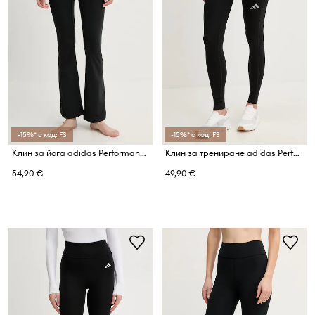
-15%* с код: FS
-15%* с код: FS
Клин за йога adidas Performance All Me
Клин за трениране adidas Performance
54,90 €
49,90 €