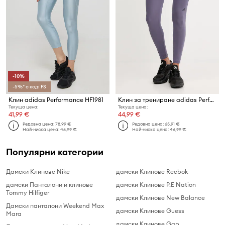
-10%
-5%* с код: FS
Клин adidas Performance HF1981
Клин за трениране adidas Performance Own The Run
Текуща цена:
Текуща цена:
41,99 €
44,99 €
Редовна цена:
78,99 €
Редовна цена:
65,91 €
Най-ниска цена:
46,99 €
Най-ниска цена:
46,99 €
Популярни категории
Дамски Клинове Nike
дамски Клинове Reebok
дамски Панталони и клинове
дамски Клинове P.E Nation
Tommy Hilfiger
дамски Клинове New Balance
Дамски панталони Weekend Max
дамски Клинове Guess
Mara
дамски Клинове Gap