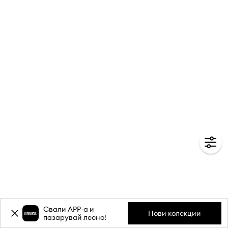
Свали APP-a и
Нови колекции
пазарувай лесно!