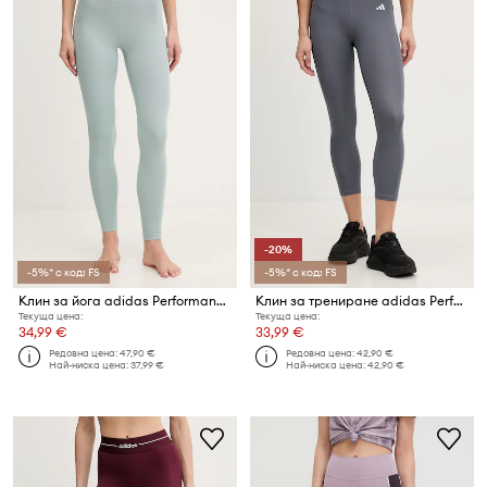
-20%
-5%* с код: FS
-5%* с код: FS
Клин за йога adidas Performance All me
Клин за трениране adidas Performance
Текуща цена:
Текуща цена:
34,99 €
33,99 €
Редовна цена:
47,90 €
Редовна цена:
42,90 €
Най-ниска цена:
37,99 €
Най-ниска цена:
42,90 €