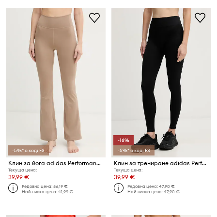
-16%
-5%* с код: FS
-5%* с код: FS
Клин за йога adidas Performance All Me
Клин за трениране adidas Performance We Knit
Текуща цена:
Текуща цена:
39,99 €
39,99 €
Редовна цена:
56,19 €
Редовна цена:
47,90 €
Най-ниска цена:
41,99 €
Най-ниска цена:
47,90 €