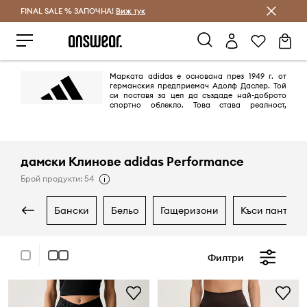
FINAL SALE % ЗАПОЧНА!
Спестявай с Answear Club
Виж тук
Марката adidas е основана през 1949 г. от
германския предприемач Адолф Даслер. Той
си поставя за цел да създаде най-доброто
спортно облекло. Това става реалност,
благодарение на дизайна на най-добрите обувки за спорт, които
предпазват спортистите от наранявания и им осигуряват комфорт.
Целта е постигната на 100%.
дамски Клинове adidas Performance
Брой продукти: 54
бански
бельо
гащеризони
къси пантало
Филтри