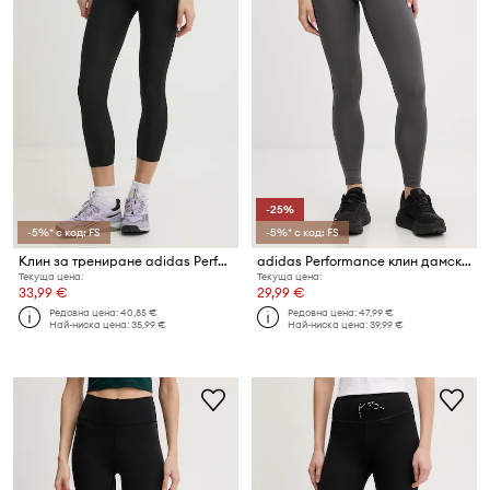
-25%
-5%* с код: FS
-5%* с код: FS
Клин за трениране adidas Performance Optime Essentials
adidas Performance клин дамски
Текуща цена:
Текуща цена:
33,99 €
29,99 €
Редовна цена:
40,85 €
Редовна цена:
47,99 €
Най-ниска цена:
35,99 €
Най-ниска цена:
39,99 €