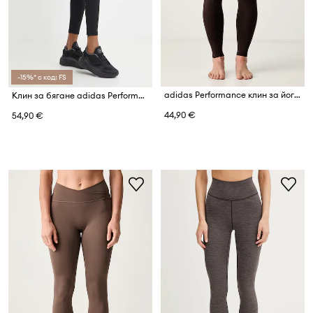
-15%* с код: FS
adidas Performance клин за йога дамски All me
Клин за бягане adidas Performance Adizero Essentials
44,90 €
54,90 €