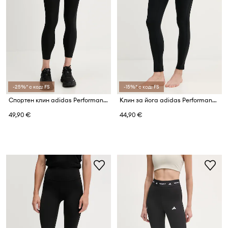
-25%* с код: FS
-15%* с код: FS
Спортен клин adidas Performance
Клин за йога adidas Performance All Me
49,90 €
44,90 €