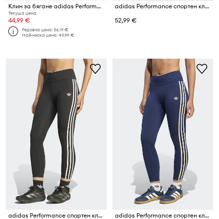
Клин за бягане adidas Performance Adizero Essentials
adidas Performance спортен клин дамски Essentials
Текуща цена:
44,99 €
52,99 €
Редовна цена:
56,19 €
Най-ниска цена:
49,99 €
adidas Performance спортен клин дамски Originals Sport
adidas Performance спортен клин дамски Originals Sport