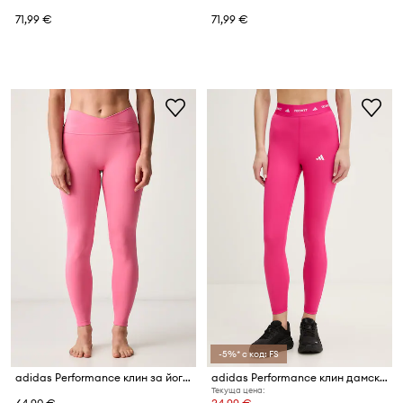
71,99 €
71,99 €
-5%* с код: FS
adidas Performance клин за йога дамски Three Stripes Studio
adidas Performance клин дамски
Текуща цена: