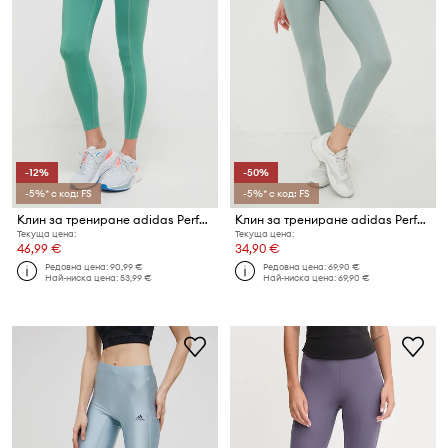
-12%
-50%
-5%* с код: FS
-5%* с код: FS
Клин за трениране adidas Performance Optime Power
Клин за трениране adidas Performance Optime Shine
Текуща цена:
Текуща цена:
46,99 €
34,90 €
Редовна цена:
90,99 €
Редовна цена:
69,90 €
Най-ниска цена:
53,99 €
Най-ниска цена:
69,90 €