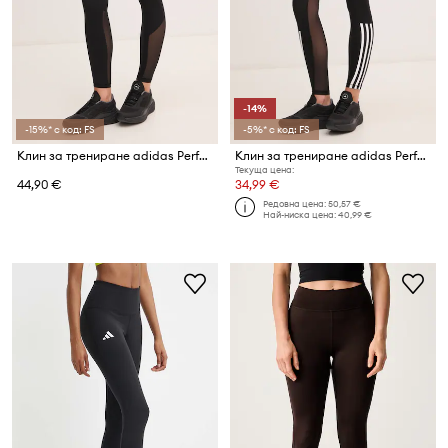
-14%
-15%* с код: FS
-5%* с код: FS
Клин за трениране adidas Performance Techfit
Клин за трениране adidas Performance Techfit
Текуща цена:
44,90 €
34,99 €
Редовна цена:
50,57 €
Най-ниска цена:
40,99 €