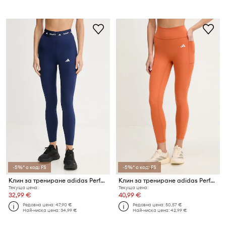
-5%* с код: FS
-5%* с код: FS
Клин за трениране adidas Performance Techfit
Клин за трениране adidas Performance Optime
Текуща цена:
Текуща цена:
32,99 €
40,99 €
Редовна цена:
47,90 €
Редовна цена:
50,57 €
Най-ниска цена:
34,99 €
Най-ниска цена:
42,99 €