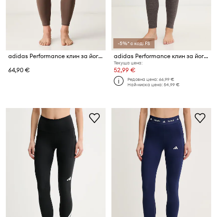
-5%* с код: FS
adidas Performance клин за йога дамски Three Stripes Studio
adidas Performance клин за йога дамски All me
Текуща цена:
64,90 €
52,99 €
Редовна цена:
66,99 €
Най-ниска цена:
54,99 €