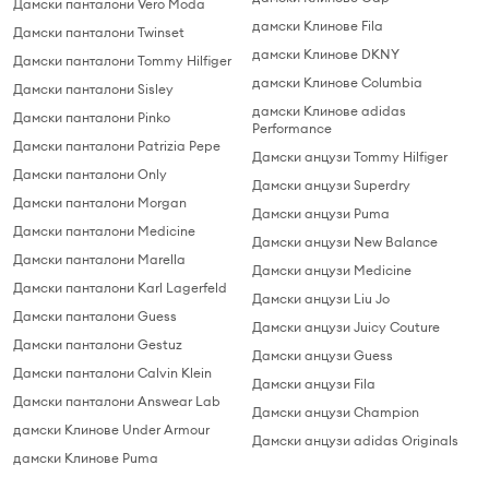
Дамски панталони Vero Moda
дамски Клинове Fila
Дамски панталони Twinset
дамски Клинове DKNY
Дамски панталони Tommy Hilfiger
дамски Клинове Columbia
Дамски панталони Sisley
дамски Клинове adidas
Дамски панталони Pinko
Performance
Дамски панталони Patrizia Pepe
Дамски анцузи Tommy Hilfiger
Дамски панталони Only
Дамски анцузи Superdry
Дамски панталони Morgan
Дамски анцузи Puma
Дамски панталони Medicine
Дамски анцузи New Balance
Дамски панталони Marella
Дамски анцузи Medicine
Дамски панталони Karl Lagerfeld
Дамски анцузи Liu Jo
Дамски панталони Guess
Дамски анцузи Juicy Couture
Дамски панталони Gestuz
Дамски анцузи Guess
Дамски панталони Calvin Klein
Дамски анцузи Fila
Дамски панталони Answear Lab
Дамски анцузи Champion
дамски Клинове Under Armour
Дамски анцузи adidas Originals
дамски Клинове Puma