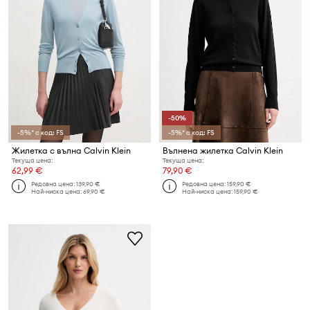
-50%
-5%* с код: FS
-5%* с код: FS
Жилетка с вълна Calvin Klein
Вълнена жилетка Calvin Klein
Текуща цена:
Текуща цена:
62,99 €
79,90 €
Редовна цена:
139,90 €
Редовна цена:
159,90 €
Най-ниска цена:
69,90 €
Най-ниска цена:
159,90 €