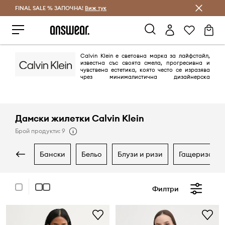
FINAL SALE % ЗАПОЧНА!
Спестявай с Answear Club
Виж тук
Calvin Klein е световна марка за лайфстайл,
известна със своята смела, прогресивна и
чувствена естетика, която често се изразява
чрез минималистична дизайнерска
философия. Създадена през 1968 г., марката е основен играч в
американската мода, известна с провокативните си образи,
иновативни дизайни и фокус върху безграничното самоизразяване и
съвременния комфорт.
Дамски жилетки Calvin Klein
Брой продукти: 9
бански
бельо
блузи и ризи
гащеризони
Филтри