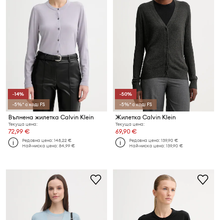
-14%
-50%
-5%* с код: FS
-5%* с код: FS
Вълнена жилетка Calvin Klein
Жилетка Calvin Klein
Текуща цена:
Текуща цена:
72,99 €
69,90 €
Редовна цена:
148,22 €
Редовна цена:
139,90 €
Най-ниска цена:
84,99 €
Най-ниска цена:
139,90 €