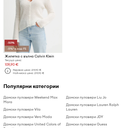
-50%
-5%* с код: FS
Жилетка с вълна Calvin Klein
Текуща цена:
109,90 €
Редовна цена:
219,90 €
Най-ниска цена:
219,90 €
Популярни категории
Дамски пуловери Weekend Max
Дамски пуловери Liu Jo
Mara
Дамски пуловери Lauren Ralph
Дамски пуловери Vila
Lauren
Дамски пуловери Vero Moda
Дамски пуловери JDY
Дамски пуловери United Colors of
Дамски пуловери Guess