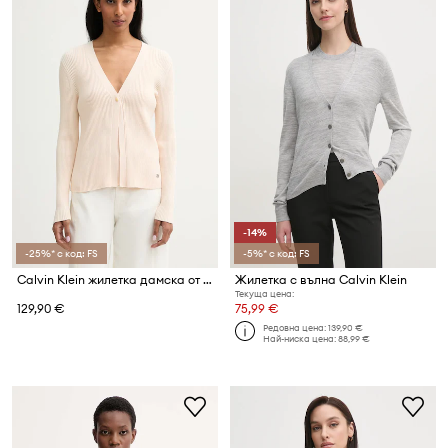
-14%
-25%* с код: FS
-5%* с код: FS
Calvin Klein жилетка дамска от памук
Жилетка с вълна Calvin Klein
Текуща цена:
129,90 €
75,99 €
Редовна цена:
139,90 €
Най-ниска цена:
88,99 €