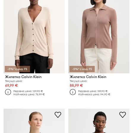
-5%* с код: FS
-5%* с код: FS
Жилетка Calvin Klein
Жилетка Calvin Klein
Текуща цена:
Текуща цена:
69,99 €
88,99 €
Редовна цена:
129,90 €
Редовна цена:
189,90 €
Най-ниска цена:
76,99 €
Най-ниска цена:
94,90 €