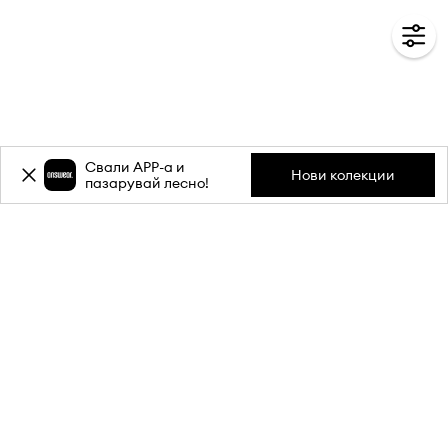
Свали APP-a и
Нови колекции
пазарувай лесно!
Абонирай се за бюлетина ни и
вземи
-20%
отстъпка** за