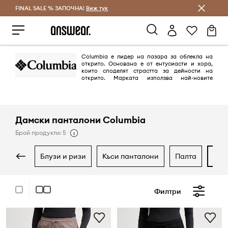
FINAL SALE % ЗАПОЧНА!
Спестявай с Answear Club
Виж тук
Columbia е лидер на пазара за облекла на
открито. Oснована е от ентусиасти и хора,
които споделят страстта за дейности на
открито. Марката използва най-новите
технологии и иновативни решения в производството на якета,
панталони, суичъри и обувки.
Дамски панталони Columbia
Брой продукти: 5
блузи и ризи
къси панталони
палта
па
Филтри