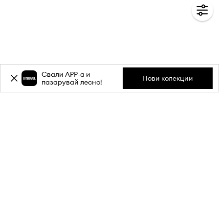
Свали APP-a и
Нови колекции
пазарувай лесно!
Абонирай се за бюлетина ни и
вземи
-20%
отстъпка** за