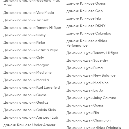
Дамски панталони Weekend Max
дамски Клинове Guess
Mara
дамски Клинове Gap
Дамски панталони Vero Moda
дамски Клинове Fila
Дамски панталони Twinset
дамски Клинове DKNY
Дамски панталони Tommy Hilfiger
дамски Клинове Columbia
Дамски панталони Sisley
дамски Клинове adidas
Дамски панталони Pinko
Performance
Дамски панталони Patrizia Pepe
Дамски анцузи Tommy Hilfiger
Дамски панталони Only
Дамски анцузи Superdry
Дамски панталони Morgan
Дамски анцузи Puma
Дамски панталони Medicine
Дамски анцузи New Balance
Дамски панталони Marella
Дамски анцузи Medicine
Дамски панталони Karl Lagerfeld
Дамски анцузи Liu Jo
Дамски панталони Guess
Дамски анцузи Juicy Couture
Дамски панталони Gestuz
Дамски анцузи Guess
Дамски панталони Calvin Klein
Дамски анцузи Fila
Дамски панталони Answear Lab
Дамски анцузи Champion
дамски Клинове Under Armour
Дамски анцузи adidas Originals