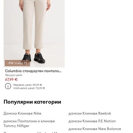
-5%* с код: FS
Columbia стандартен панталон дамски от памук ROC
Текуща цена:
67,99 €
Редовна цена:
95,99 €
Най-ниска цена:
72,99 €
Популярни категории
Дамски Клинове Nike
дамски Клинове Reebok
дамски Панталони и клинове
дамски Клинове P.E Nation
Tommy Hilfiger
дамски Клинове New Balance