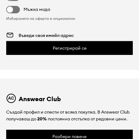
Мъжка мода
Избирането на оферта е опционално
Регистрирай се
Answear Club
Създай профил и спести от всяка покупка. В Answear Club
получаваш до
20%
постоянна отстъпка от редовни цени.
Разбери повече