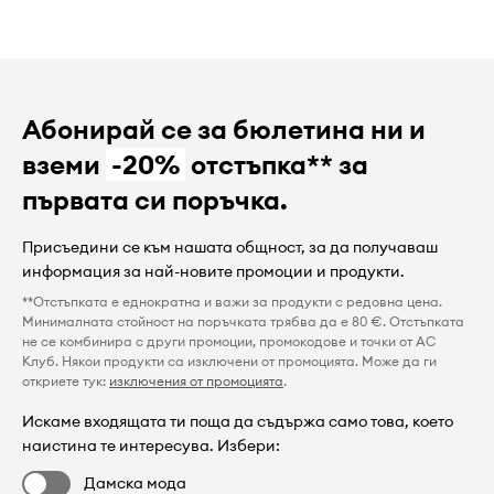
Абонирай се за бюлетина ни и
вземи
-20%
отстъпка** за
първата си поръчка.
Присъедини се към нашата общност, за да получаваш
информация за най-новите промоции и продукти.
**Отстъпката е еднократна и важи за продукти с редовна цена.
Минималната стойност на поръчката трябва да е 80 €. Отстъпката
не се комбинира с други промоции, промокодове и точки от AC
Клуб. Някои продукти са изключени от промоцията. Може да ги
откриете тук:
изключения от промоцията
.
Искаме входящата ти поща да съдържа само това, което
наистина те интересува. Избери:
Дамска мода