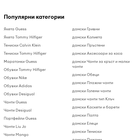
Популярни категории
Якета Guess
дамски Гривни
Якета Tommy Hilfiger
дамски Колиета
Тениски Calvin Klein
дамски Пръстени
Тениски Tommy Hilfiger
дамски Аксесоари за коса
Маратонки Guess
дамски Чанти за кръст и малки
чанти
Обувки Tommy Hilfiger
дамски Обеци
Обувки Nike
дамски Плажни чанти
Обувки Adidas
дамски Големи чанти
Обувки Desigual
дамски чанти тип Клъч
Чанти Guess
дамски Каскети и барети
Чанти Desigual
дамски Палта
Портфейли Guess
дамски Елеци
Чанти Liu Jo
дамски Тениски
Чанти Mango
дамски Пижами