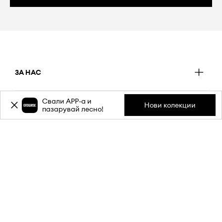
ЗА НАС
Свали APP-a и
Нови колекции
ИНФОРМАЦИЯ
пазарувай лесно!
ОБСЛУЖВАНЕ НА КЛИЕНТИ
МОБИЛНО ПРИЛОЖЕНИЕ