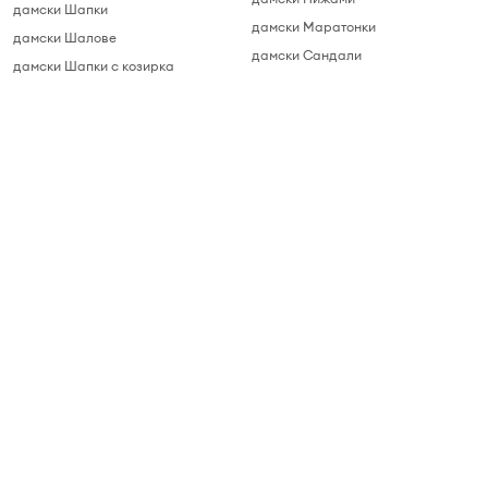
дамски Шапки
дамски Маратонки
дамски Шалове
дамски Сандали
дамски Шапки с козирка