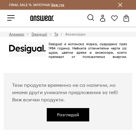
FINAL SALE % ЗАПОЧНА!
Спестявай с Answear Club
Виж тук
Answear
Desigual
Тя
Аксесоари
Desigual е испанска марка, създадена през
1984 година. Нейните отличителни черти са:
щури, цветни дрехи и аксесоари, които
преливат от положителна енергия.
Комбинации от цветове, смесени модели, бродерия, декорации и
интересен дизайн, правят невъзможно да останеш безразличен към
Desigual.
Тези продукти временно не са налични, но
имаме други уникални предложения за теб!
Виж всички продукти.
Разгледай