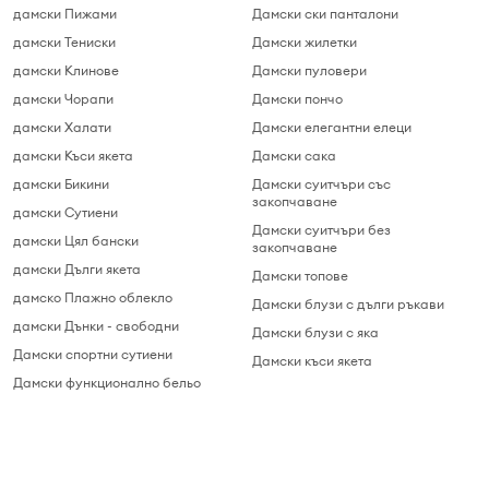
дамски Пижами
Дамски ски панталони
дамски Тениски
Дамски жилетки
дамски Клинове
Дамски пуловери
дамски Чорапи
Дамски пончо
дамски Халати
Дамски елегантни елеци
дамски Къси якета
Дамски сака
дамски Бикини
Дамски суитчъри cъс
закопчаване
дамски Сутиени
Дамски суитчъри без
дамски Цял бански
закопчаване
дамски Дълги якета
Дамски топове
дамскo Плажно облекло
Дамски блузи с дълги ръкави
дамски Дънки - свободни
Дамски блузи c яка
Дамски спортни сутиени
Дамски къси якета
Дамски функционално бельо