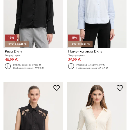
-15%
-11%
-5%* с код: FS
-5%* с код: FS
Риза Dkny
Памучна риза Dkny
Текуща цена:
Текуща цена:
48,99 €
39,99 €
Редовна цена:
97,09 €
Редовна цена:
90,99 €
Най-ниска цена:
57,99 €
Най-ниска цена:
45,40 €