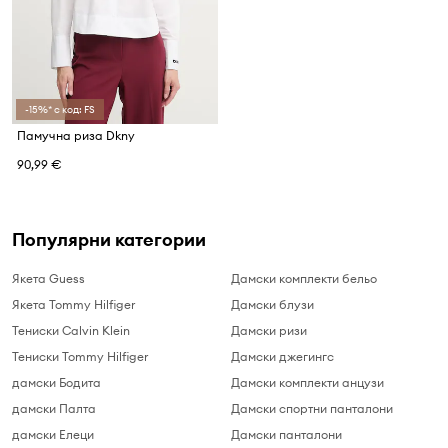
-15%* с код: FS
Памучна риза Dkny
90,99 €
Популярни категории
Якета Guess
Дамски комплекти бельо
Якета Tommy Hilfiger
Дамски блузи
Тениски Calvin Klein
Дамски ризи
Тениски Tommy Hilfiger
Дамски джегингс
дамски Бодита
Дамски комплекти анцузи
дамски Палта
Дамски спортни панталони
дамски Елеци
Дамски панталони