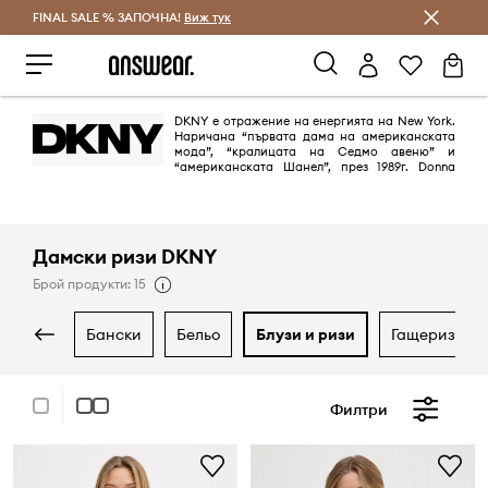
FINAL SALE % ЗАПОЧНА!
Спестявай с Answear Club
Виж тук
DKNY е отражение на енергията на New York.
Наричана “първата дама на американската
мода”, “кралицата на Седмо авеню” и
“американската Шанел”, през 1989г. Donna
Karan създава Donna Karan New York и DKNY. Марката изтъква вечния
и изразителен стил, подчертава градската енергия и модерния начин
на живот.
Дамски ризи DKNY
Брой продукти: 15
бански
бельо
блузи и ризи
гащеризони
Филтри