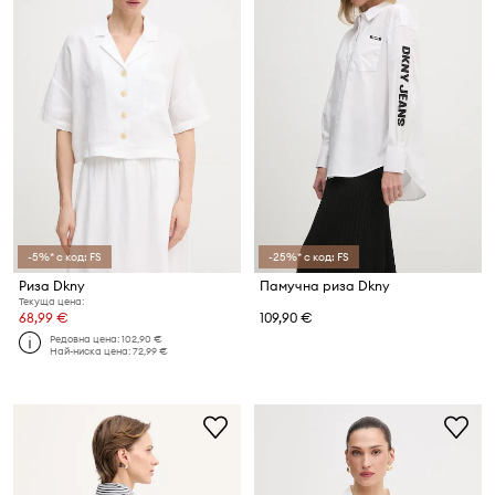
-5%* с код: FS
-25%* с код: FS
Риза Dkny
Памучна риза Dkny
Текуща цена:
68,99 €
109,90 €
Редовна цена:
102,90 €
Най-ниска цена:
72,99 €