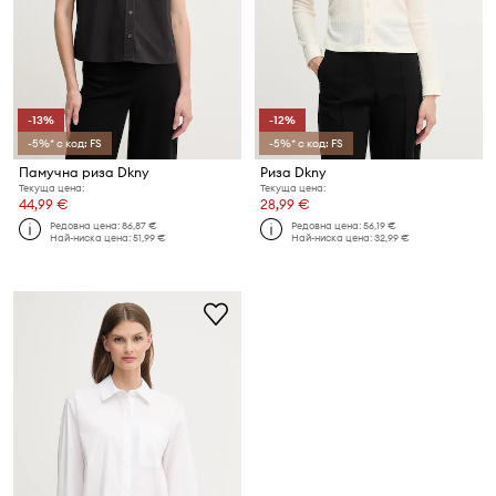
-13%
-12%
-5%* с код: FS
-5%* с код: FS
Памучна риза Dkny
Риза Dkny
Текуща цена:
Текуща цена:
44,99 €
28,99 €
Редовна цена:
86,87 €
Редовна цена:
56,19 €
Най-ниска цена:
51,99 €
Най-ниска цена:
32,99 €