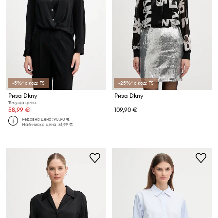
-5%* с код: FS
-25%* с код: FS
Риза Dkny
Риза Dkny
Текуща цена:
58,99 €
109,90 €
Редовна цена:
90,90 €
Най-ниска цена:
61,99 €