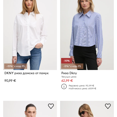
-10%
-15%* с код: FS
-5%* с код: FS
DKNY риза дамска от памук
Риза Dkny
Текуща цена:
90,99 €
62,99 €
Редовна цена:
90,99 €
Най-ниска цена:
69,99 €