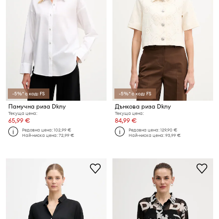
-5%* с код: FS
-5%* с код: FS
Памучна риза Dkny
Дънкова риза Dkny
Текуща цена:
Текуща цена:
65,99 €
84,99 €
Редовна цена:
102,99 €
Редовна цена:
129,90 €
Най-ниска цена:
72,99 €
Най-ниска цена:
93,99 €