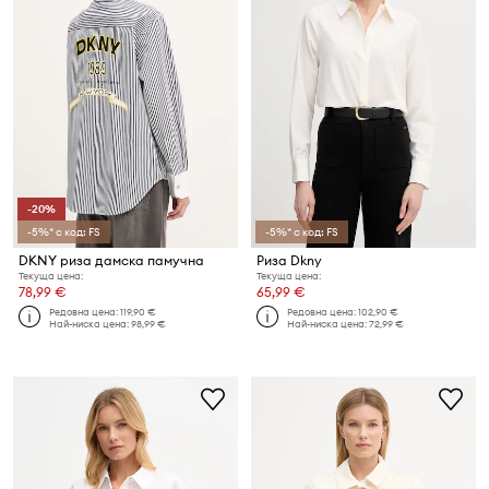
-20%
-5%* с код: FS
-5%* с код: FS
DKNY риза дамска памучна
Риза Dkny
Текуща цена:
Текуща цена:
78,99 €
65,99 €
Редовна цена:
119,90 €
Редовна цена:
102,90 €
Най-ниска цена:
98,99 €
Най-ниска цена:
72,99 €