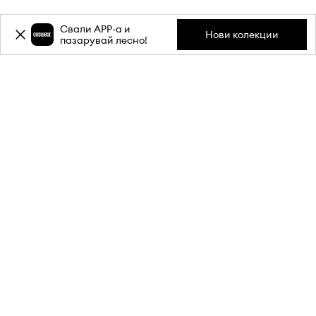
Свали APP-a и
Нови колекции
пазарувай лесно!
Абонирай се за бюлетина ни и
вземи
-20%
отстъпка** за
първата си поръчка.
Присъедини се към нашата общност, за да получаваш
информация за най-новите промоции и продукти.
**Отстъпката е еднократна и важи за продукти с редовна цена.