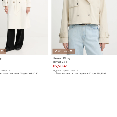
 FS
-5%* с код: FS
y
Палто Dkny
Текуща цена:
119,90 €
:
209,90 €
Редовна цена:
179,90 €
а за последните 30 дни:
149,90 €
Най-ниска цена за последните 30 дни:
129,90 €