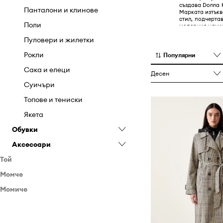
създава Donna 
Панталони и клинове
Марката изтъкв
стил, подчерта
Поли
модерния начин
Пуловери и жилетки
Рокли
Популярни
Сака и елеци
Десен
Суичъри
Топове и тениски
Якета
Обувки
Аксесоари
Балеринки
Той
Боти
Бижута
Момче
Аксесоари
Ботуши
Кейсове и калъфи
Момиче
Дрехи
Еспадрили
Колани
Кейсове и калъфи
Обувки
Дрехи
Кецове
Портмонета
Суичъри
Обувки
Класически обувки и
Ръкавици
Тениски и блузи с дълъг ръкав
Маратонки
Блузи и ризи