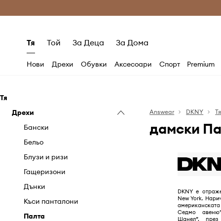
Само оригинални продукти
Безплатни доставка
Тя
Той
За Деца
За Дома
Нови
Дрехи
Обувки
Аксесоари
Спорт
Premium
Тя
Дрехи
Answear
DKNY
Т
дамски П
Бански
Бельо
Блузи и ризи
Гащеризони
Дънки
DKNY е отраже
New York. Нари
Къси панталони
американската
Седмо авеню
Палта
Шанел”, през