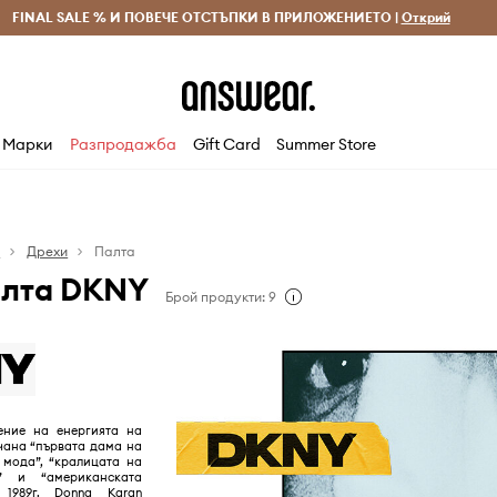
 и връщане за поръчки над 70 EUR
FINAL SALE % И ПОВЕЧЕ ОТСТЪПКИ В ПРИЛОЖЕНИЕТО |
Доставка 1-5 дни
Открий
Сп
Марки
Разпродажба
Gift Card
Summer Store
я
Дрехи
Палта
алта DKNY
Брой продукти: 9
ние на енергията на
чана “първата дама на
 мода”, “кралицата на
” и “американската
 1989г. Donna Karan