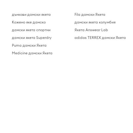
дънкови дамски якета
Fila дамски Якета
Кожено яке дамско
дамски якета колумбия
р
дамски якета спортни
Якета Answear Lab
дамски якета Superdry
adidas TERREX дамски Якета
Puma дамски Якета
Medicine дамски Якета