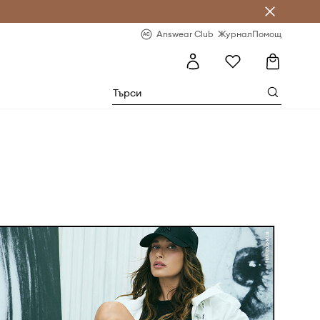
естявай с Answear Club
-20% за първа поръчка
Answear Club
Журнал
Помощ