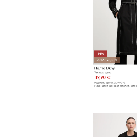
-14%
-5%* с код: FS
Палто Dkny
Текуща цена:
119,90 €
Редовна цена:
209,90 €
Най-ниска цена за последните 