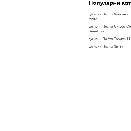
Популярни ка
дамски Палта Weekend
Mara
дамски Палта United Col
Benetton
дамски Палта Tommy Hil
дамски Палта Sisley