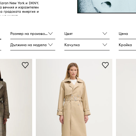
Karan New York и DKNY.
а вечния и изразителен
ва градската енергия и
 на живот.
Размер на производителя
Цвят
Цена
Дължина на модела
Качулка
Кройка