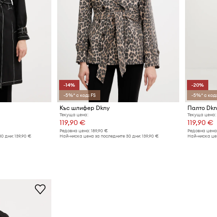
-14%
-20%
-5%* с код: FS
-5%* с код:
Къс шлифер Dkny
Палто Dkn
Текуща цена:
Текуща цена:
119,90 €
119,90 €
Редовна цена:
189,90 €
Редовна цена
30 дни:
139,90 €
Най-ниска цена за последните 30 дни:
139,90 €
Най-ниска цен