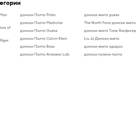
тегории
 Max
дамски Палта Pinko
дамски якета guess
дамски Палта Medicine
The North Face дамски якета
ors of
дамски Палта Guess
дамски якета Tоми Хилфиге
дамски Палта Calvin Klein
Liu Jo Дамски якета
figer
дамски Палта Boss
дамски якета адидас
дамски Палта Answear Lab
дамски пухени палта