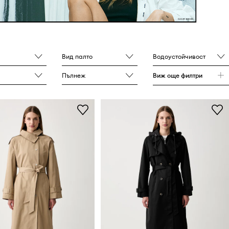
Вид палто
Водоустойчивост
Пълнеж
Виж още филтри