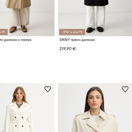
: FS
-15%* с код: FS
о дамско с памук
DKNY тренч дамски
219,90 €