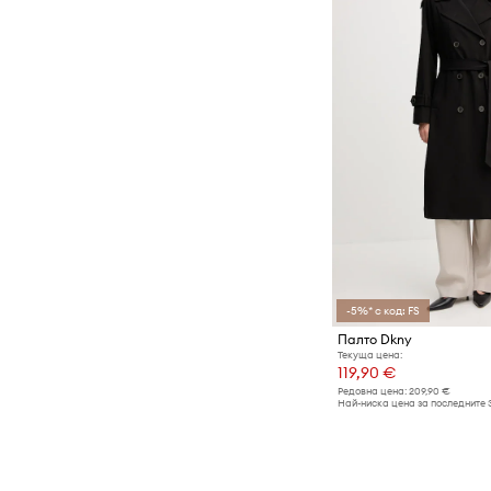
-5%* с код: FS
Палто Dkny
Текуща цена:
119,90 €
Редовна цена:
209,90 €
Най-ниска цена за последните 