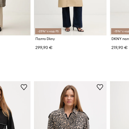
-25%* с код: FS
-15%* с код
Палто Dkny
DKNY палт
299,90 €
219,90 €