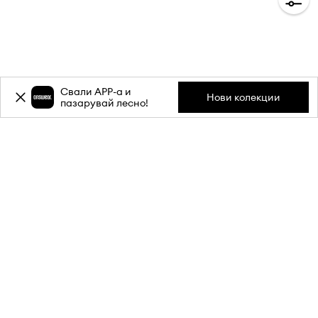
Свали APP-a и
Нови колекции
пазарувай лесно!
Абонирай се за бюлетина ни и
вземи
-20%
отстъпка** за
първата си поръчка.