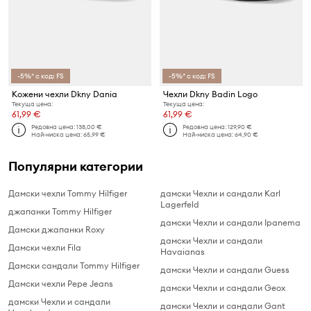
-5%* с код: FS
-5%* с код: FS
Кожени чехли Dkny Dania
Чехли Dkny Badin Logo
Текуща цена:
Текуща цена:
61,99 €
61,99 €
Редовна цена:
138,00 €
Редовна цена:
129,90 €
Най-ниска цена:
65,99 €
Най-ниска цена:
64,90 €
Популярни категории
Дамски чехли Tommy Hilfiger
дамски Чехли и сандали Karl
Lagerfeld
джапанки Tommy Hilfiger
дамски Чехли и сандали Ipanema
Дамски джапанки Roxy
дамски Чехли и сандали
Дамски чехли Fila
Havaianas
Дамски сандали Tommy Hilfiger
дамски Чехли и сандали Guess
Дамски чехли Pepe Jeans
дамски Чехли и сандали Geox
дамски Чехли и сандали
дамски Чехли и сандали Gant