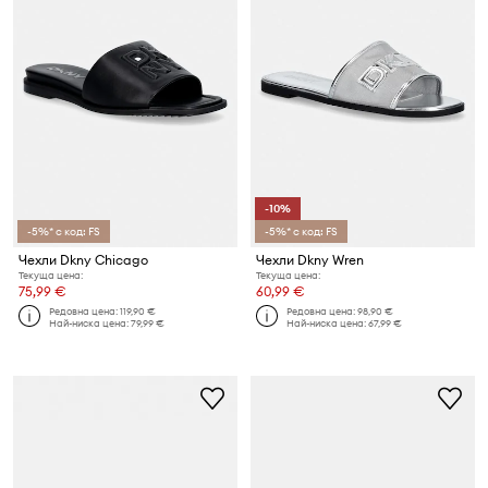
-10%
-5%* с код: FS
-5%* с код: FS
Чехли Dkny Chicago
Чехли Dkny Wren
Текуща цена:
Текуща цена:
75,99 €
60,99 €
Редовна цена:
119,90 €
Редовна цена:
98,90 €
Най-ниска цена:
79,99 €
Най-ниска цена:
67,99 €