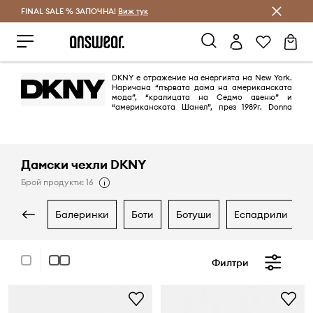
FINAL SALE % ЗАПОЧНА!
Спестявай с Answear Club
Виж тук
DKNY е отражение на енергията на New York.
Наричана “първата дама на американската
мода”, “кралицата на Седмо авеню” и
“американската Шанел”, през 1989г. Donna
Karan създава Donna Karan New York и DKNY. Марката изтъква вечния
и изразителен стил, подчертава градската енергия и модерния начин
на живот.
Дамски чехли DKNY
Брой продукти: 16
балеринки
боти
ботуши
еспадрили
Филтри