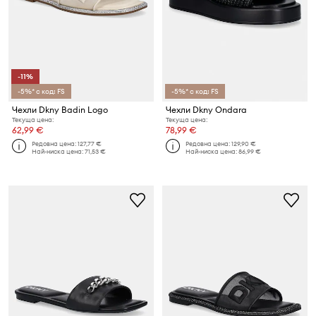
-11%
-5%* с код: FS
-5%* с код: FS
Чехли Dkny Badin Logo
Чехли Dkny Ondara
Текуща цена:
Текуща цена:
62,99 €
78,99 €
Редовна цена:
127,77 €
Редовна цена:
129,90 €
Най-ниска цена:
71,53 €
Най-ниска цена:
86,99 €