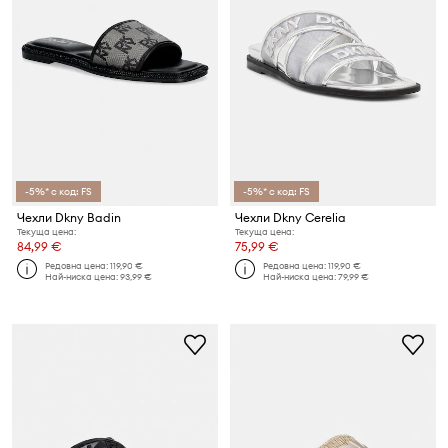
-5%* с код: FS
-5%* с код: FS
Чехли Dkny Badin
Чехли Dkny Cerelia
Текуща цена:
Текуща цена:
84,99 €
75,99 €
Редовна цена:
119,90 €
Редовна цена:
119,90 €
Най-ниска цена:
93,99 €
Най-ниска цена:
79,99 €