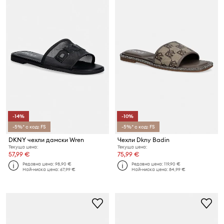
-14%
-10%
-5%* с код: FS
-5%* с код: FS
DKNY чехли дамски Wren
Чехли Dkny Badin
Текуща цена:
Текуща цена:
57,99 €
75,99 €
Редовна цена:
98,90 €
Редовна цена:
119,90 €
Най-ниска цена:
67,99 €
Най-ниска цена:
84,99 €