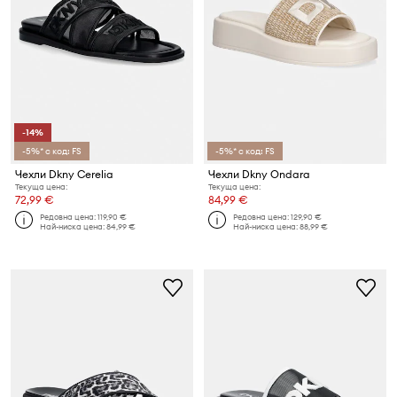
-14%
-5%* с код: FS
-5%* с код: FS
Чехли Dkny Cerelia
Чехли Dkny Ondara
Текуща цена:
Текуща цена:
72,99 €
84,99 €
Редовна цена:
119,90 €
Редовна цена:
129,90 €
Най-ниска цена:
84,99 €
Най-ниска цена:
88,99 €