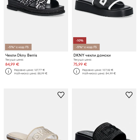
-10%
-5%* с код: FS
-5%* с код: FS
Чехли Dkny Berris
DKNY чехли дамски
Текуща цена:
Текуща цена:
84,99 €
75,99 €
Редовна цена:
127,77 €
Редовна цена:
107,32 €
Най-ниска цена:
88,99 €
Най-ниска цена:
84,99 €