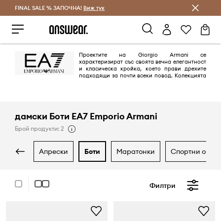
FINAL SALE % ЗАПОЧНА!
Спестявай с Answear Club
Виж тук
Проектите на Giorgio Armani се
характеризират със своята вечна елегантност
и класическа кройка, което прави дрехите
подходящи за почти всеки повод. Колекцията
EA7 е предпочитана от любителите на спорта и физическата
активност.
дамски Боти EA7 Emporio Armani
Брой продукти: 2
апрески
боти
маратонки
спортни обув
Филтри