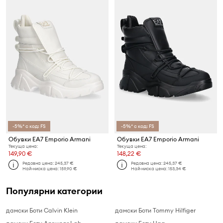
-5%* с код: FS
-5%* с код: FS
Обувки EA7 Emporio Armani
Обувки EA7 Emporio Armani
Текуща цена:
Текуща цена:
149,90 €
148,22 €
Редовна цена:
245,37 €
Редовна цена:
245,37 €
Най-ниска цена:
159,90 €
Най-ниска цена:
153,34 €
Популярни категории
дамски Боти Calvin Klein
дамски Боти Tommy Hilfiger