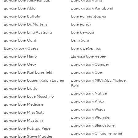
дамски Боти Answear Lab
дамски Боти Ugg
дамски Боти Aldo
дамски Боти Vagabond
дамски Боти Buffalo
Боти на платформа
дамски Боти Dr. Martens
Боти на ток
дамски Боти Emu Australia
Боти бежови
дамски Боти Gant
Бели боти
Дамски Боти Guess
Боти с дебел ток
дамски Боти Hugo
Дамски боти черни
дамски Боти Geox
дамски Боти Camper
дамски Боти Karl Lagerfeld
дамски Боти Goe
дамски Боти Lauren Ralph Lauren
дамски Боти MICHAEL Michael
Kors
дамски Боти Liu Jo
дамски Боти Native
дамски Боти Love Moschino
дамски Боти Pinko
дамски Боти Medicine
дамски Боти Wojas
дамски Боти Miss Sixty
дамски Боти Wrangler
дамски Боти Mustang
дамски Боти Blundstone
дамски Боти Patrizia Pepe
дамски Боти Chiara Ferragni
дамски Боти Steve Madden