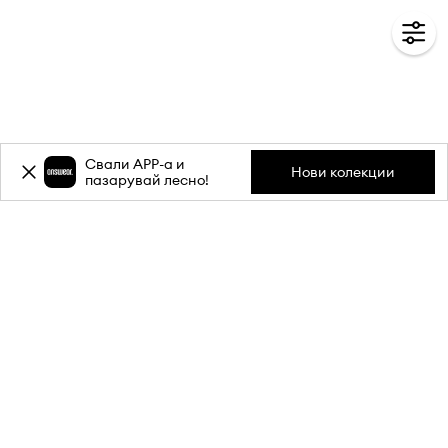
Свали APP-a и
Нови колекции
пазарувай лесно!
Абонирай се за бюлетина ни и
вземи
-20%
отстъпка** за