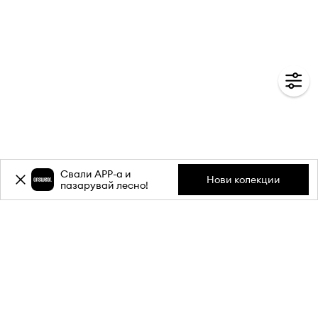
Свали APP-a и
Нови колекции
пазарувай лесно!