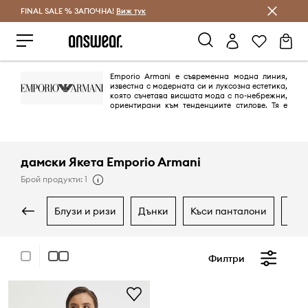
FINAL SALE % ЗАПОЧНА!
Спестявай с Answear Club
Виж тук
Emporio Armani е съвременна модна линия,
известна с модерната си и луксозна естетика,
която съчетава висшата мода с по-небрежни,
ориентирани към тенденциите стилове. Тя е
насочена към по-младата аудитория и се отличава от основната
колекция на Giorgio Armani, като включва влияния като спортни
дрехи в своите дизайни, символизирани от емблематичното лого с
орел. Марката предлага широка гама от дрехи и аксесоари,
включително часовници, слънчеви очила и парфюми, и се
дамски Якета Emporio Armani
характеризира с минималистични спортни елементи и ежедневни
кройки.
Брой продукти: 1
блузи и ризи
дънки
къси панталони
па
Филтри