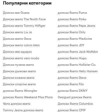
Популярни категории
Дамско яке Guess
дамски Якета Puma
Дамски якета The North Face
дамски Якета Pinko
Дамски якета Tommy Hilfiger
дамски Якета Pepe Jeans
Дамски якета Liu Jo
дамски Якета Only
Дамски якета Geox
дамски Якета Medicine
Дамски якета calvin klein
дамски Якета JDY
Дамско яке адидас
дамски Якета Jack Wolfskin
Дамски якета vero moda
дамски Якета Hugo
Дамски пухени якета
дамски Якета Hollister Co.
Дамски дънкови якета
дамски Якета Helly Hansen
Дамски кожени якета
дамски Якета Geox
Дамски спортни якета
дамски Якета Fila
дамски Якета Wrangler
дамски Якета DKNY
дамски Якета Weekend Max Mara
Desigual дамски Якета
Vans дамски якета
Дамски Якета Columbia
Tommy Jeans дамски якета
дамски Якета CMP