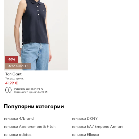
-10%
-5%* с код: FS
Топ Gant
Текуща цена:
41,99 €
Редовна цена:
91,98 €
Най-ниска цена:
46,99 €
Популярни категории
тениски 47brand
тениски DKNY
тениски Abercrombie & Fitch
тениски EA7 Emporio Armani
тениски adidas
тениски Ellesse