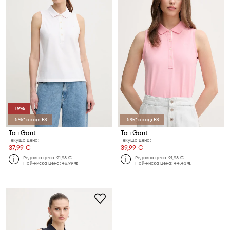
-19%
-5%* с код: FS
-5%* с код: FS
Топ Gant
Топ Gant
Текуща цена:
Текуща цена:
37,99 €
39,99 €
Редовна цена:
91,98 €
Редовна цена:
91,98 €
Най-ниска цена:
46,99 €
Най-ниска цена:
44,43 €