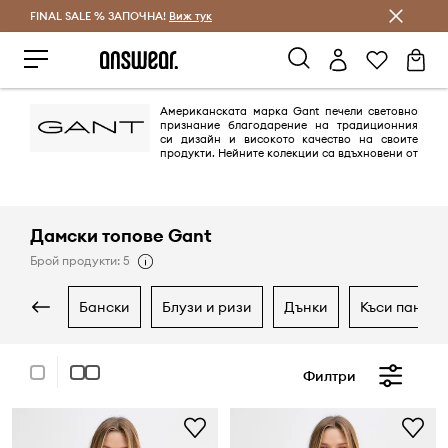
FINAL SALE % ЗАПОЧНА!
Спестявай с Answear Club
Виж тук
Американската марка Gant печели световно
признание благодарение на традиционния
си дизайн и високото качество на своите
продукти. Нейните колекции са вдъхновени от
класическия американски градски облик с нотка на по-скромната
европейска елегантност. Всеки, който се интересува от мода,
определено има поне един продукт на Gant в гардероба си.
Дамски топове Gant
Брой продукти: 5
бански
блузи и ризи
дънки
къси панта
Филтри