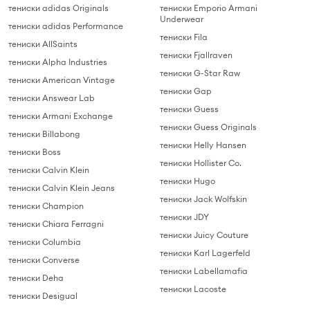
тениски adidas Originals
тениски Emporio Armani
Underwear
тениски adidas Performance
тениски Fila
тениски AllSaints
тениски Fjallraven
тениски Alpha Industries
тениски G-Star Raw
тениски American Vintage
тениски Gap
тениски Answear Lab
тениски Guess
тениски Armani Exchange
тениски Guess Originals
тениски Billabong
тениски Helly Hansen
тениски Boss
тениски Hollister Co.
тениски Calvin Klein
тениски Hugo
тениски Calvin Klein Jeans
тениски Jack Wolfskin
тениски Champion
тениски JDY
тениски Chiara Ferragni
тениски Juicy Couture
тениски Columbia
тениски Karl Lagerfeld
тениски Converse
тениски Labellamafia
тениски Deha
тениски Lacoste
тениски Desigual