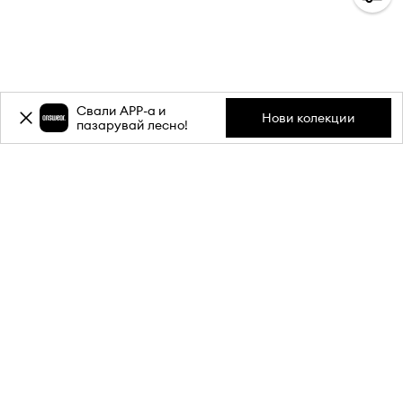
Свали APP-a и
Нови колекции
пазарувай лесно!
Абонирай се за бюлетина ни и
вземи
-20%
отстъпка** за
първата си поръчка.