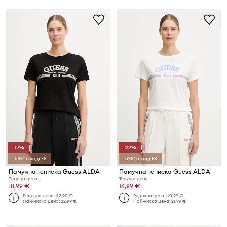
-17%
-22%
-5%* с код: FS
-5%* с код: FS
Памучна тениска Guess ALDA
Памучна тениска Guess ALDA
Текуща цена:
Текуща цена:
18,99 €
16,99 €
Редовна цена:
42,90 €
Редовна цена:
40,99 €
Най-ниска цена:
22,99 €
Най-ниска цена:
21,99 €