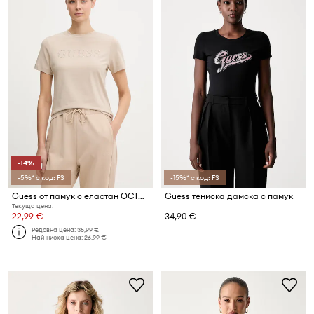
-14%
-5%* с код: FS
-15%* с код: FS
Guess от памук с еластан OCTAVIA
Guess тениска дамска с памук
Текуща цена:
22,99 €
34,90 €
Редовна цена:
35,99 €
Най-ниска цена:
26,99 €