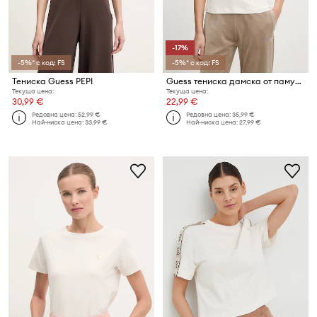
-17%
-5%* с код: FS
-5%* с код: FS
Тениска Guess PEPI
Guess тениска дамска от памук с еластан COLETTE
Текуща цена:
Текуща цена:
30,99 €
22,99 €
Редовна цена:
52,99 €
Редовна цена:
35,99 €
Най-ниска цена:
33,99 €
Най-ниска цена:
27,99 €