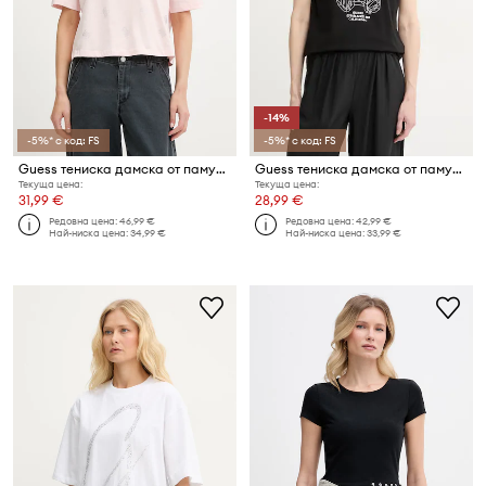
-14%
-5%* с код: FS
-5%* с код: FS
Guess тениска дамска от памук SILVY
Guess тениска дамска от памук с еластан ROMY
Текуща цена:
Текуща цена:
31,99 €
28,99 €
Редовна цена:
46,99 €
Редовна цена:
42,99 €
Най-ниска цена:
34,99 €
Най-ниска цена:
33,99 €