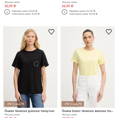
Текуща цена:
Текуща цена:
32,99 €
26,99 €
Редовна цена:
53,99 €
Редовна цена:
44,90 €
Най-ниска цена:
37,99 €
Най-ниска цена:
30,99 €
-5%* с код: FS
-5%* с код: FS
Guess тениска дамска памучна
Guess basic тениска женска памучна
Текуща цена:
Текуща цена: