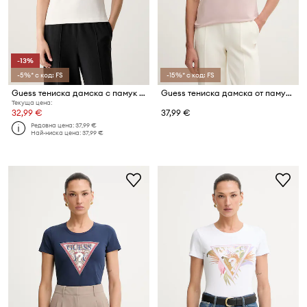
-13%
-5%* с код: FS
-15%* с код: FS
Guess тениска дамска с памук TRACEY
Guess тениска дамска от памук с еластан COLETTE
Текуща цена:
32,99 €
37,99 €
Редовна цена:
37,99 €
Най-ниска цена:
37,99 €