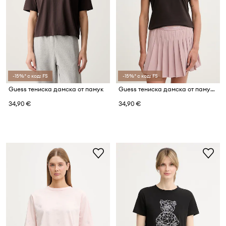
-15%* с код: FS
-15%* с код: FS
Guess тениска дамска от памук
Guess тениска дамска от памук с еластан COLETTE
34,90 €
34,90 €