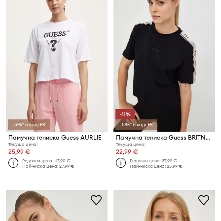
-11%
-5%* с код: FS
-5%* с код: FS
Памучна тениска Guess AURLIE
Памучна тениска Guess BRITNEY
Текуща цена:
Текуща цена:
25,99 €
22,99 €
Редовна цена:
47,90 €
Редовна цена:
37,99 €
Най-ниска цена:
27,99 €
Най-ниска цена:
25,99 €