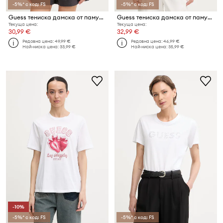
-5%* с код: FS
-5%* с код: FS
Guess тениска дамска от памук SILVY
Guess тениска дамска от памук SILVY
Текуща цена:
Текуща цена:
30,99 €
32,99 €
Редовна цена:
49,99 €
Редовна цена:
46,99 €
Най-ниска цена:
33,99 €
Най-ниска цена:
35,99 €
-10%
-5%* с код: FS
-5%* с код: FS