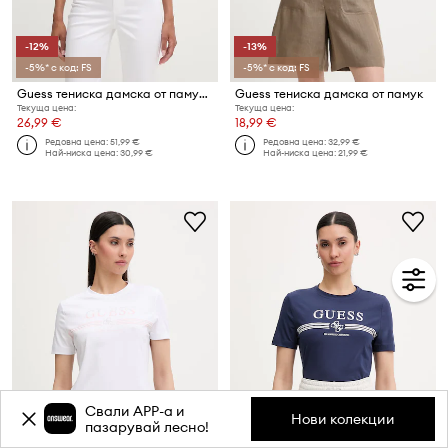
-12%
-13%
-5%* с код: FS
-5%* с код: FS
Guess тениска дамска от памук MARINA
Guess тениска дамска от памук
Текуща цена:
Текуща цена:
26,99 €
18,99 €
Редовна цена:
51,99 €
Редовна цена:
32,99 €
Най-ниска цена:
30,99 €
Най-ниска цена:
21,99 €
Свали APP-a и
Нови колекции
пазарувай лесно!