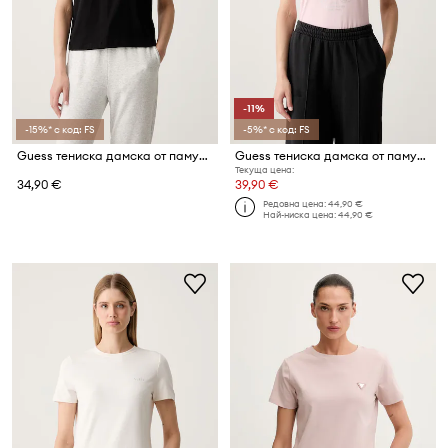
-11%
-15%* с код: FS
-5%* с код: FS
Guess тениска дамска от памук AGENA
Guess тениска дамска от памук с еластан ROMY
Текуща цена:
34,90 €
39,90 €
Редовна цена:
44,90 €
Най-ниска цена:
44,90 €