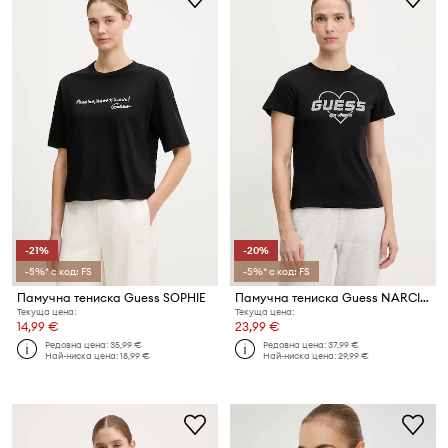
-21%
-20%
-5%* с код: FS
-5%* с код: FS
Памучна тениска Guess SOPHIE
Памучна тениска Guess NARCISO
Текуща цена:
Текуща цена:
14,99 €
23,99 €
Редовна цена:
35,99 €
Редовна цена:
37,99 €
Най-ниска цена:
18,99 €
Най-ниска цена:
29,99 €