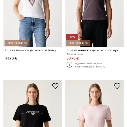
-11%
-15%* с код: FS
-5%* с код: FS
Guess тениска дамска от памук с еластан PAISLEY
Guess тениска дамска с памук TRACEY
Текуща цена:
44,90 €
30,90 €
Редовна цена:
34,90 €
Най-ниска цена:
34,90 €