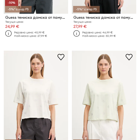
-10%
-5%* с код: FS
-5%* с код: FS
Guess тениска дамска от памук с еластан ROMY
Guess тениска дамска от памук SILVY
Текуща цена:
Текуща цена:
24,99 €
27,99 €
Редовна цена:
45,99 €
Редовна цена:
46,99 €
Най-ниска цена:
27,99 €
Най-ниска цена:
30,99 €