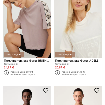
-5%* с код: FS
-5%* с код: FS
Памучна тениска Guess BRITNEY
Памучна тениска Guess ADELE
Текуща цена:
Текуща цена:
24,99 €
20,99 €
Редовна цена:
39,90 €
Редовна цена:
34,90 €
Най-ниска цена:
26,99 €
Най-ниска цена:
22,99 €