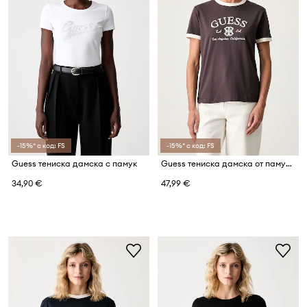
-15%* с код: FS
-15%* с код: FS
Guess тениска дамска с памук
Guess тениска дамска от памук с еластан HOSHI
34,90 €
47,99 €