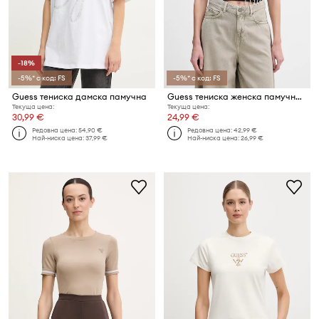
-18%
-5%* с код: FS
-5%* с код: FS
Guess тениска дамска памучна
Guess тениска женска памучна ELISABETTE
Текуща цена:
Текуща цена:
30,99 €
24,99 €
Редовна цена:
54,90 €
Редовна цена:
42,99 €
Най-ниска цена:
37,99 €
Най-ниска цена:
26,99 €