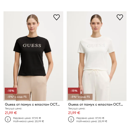
-15%
-15%
-5%* с код: FS
-5%* с код: FS
Guess от памук с еластан OCTAVIA
Guess от памук с еластан OCTAVIA
Текуща цена:
Текуща цена:
21,99 €
21,99 €
Редовна цена:
37,90 €
Редовна цена:
37,90 €
Най-ниска цена:
25,99 €
Най-ниска цена:
25,99 €