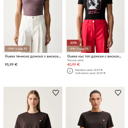
-22%
-15%* с код: FS
-5%* с код: FS
Guess тениска дамска с вискоза
Guess къс топ дамски с вискоза MARILYN MONROE
Текуща цена:
95,99 €
40,99 €
Редовна цена:
52,99 €
Най-ниска цена:
52,99 €