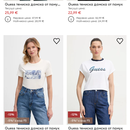
Guess тениска дамска от памук RIN
Guess тениска дамска от памук
Текуща цена:
Текуща цена:
25,99 €
22,99 €
Редовна цена:
37,99 €
Редовна цена:
32,99 €
Най-ниска цена:
28,99 €
Най-ниска цена:
24,99 €
-13%
-12%
-5%* с код: FS
-5%* с код: FS
Guess тениска дамска от памук
Guess тениска дамска от памук