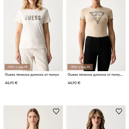
-15%* с код: FS
-15%* с код: FS
Guess тениска дамска от памук
Guess тениска дамска от памук с еластан
44,90 €
44,90 €