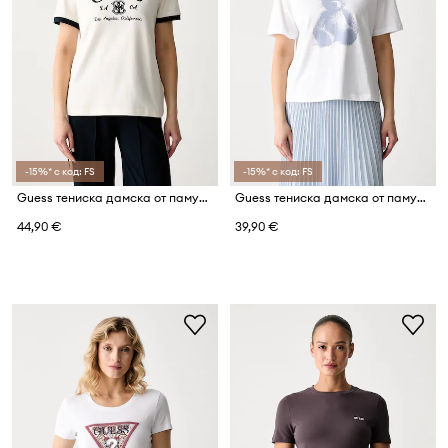
-15%* с код: FS
-15%* с код: FS
Guess тениска дамска от памук с еластан HOSHI
Guess тениска дамска от памук BEAR
44,90 €
39,90 €