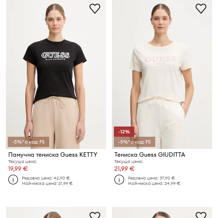
-12%
-5%* с код: FS
-5%* с код: FS
Памучна тениска Guess KETTY
Тениска Guess GIUDITTA
Текуща цена:
Текуща цена:
19,99 €
21,99 €
Редовна цена:
42,90 €
Редовна цена:
37,90 €
Най-ниска цена:
21,99 €
Най-ниска цена:
24,99 €