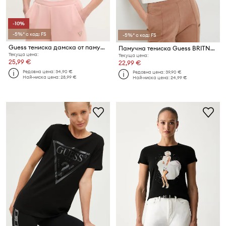
-10%
-5%* с код: FS
-5%* с код: FS
Guess тениска дамска от памук с еластан COLETTE
Памучна тениска Guess BRITNEY
Текуща цена:
Текуща цена:
25,99 €
22,99 €
Редовна цена:
34,90 €
Редовна цена:
39,90 €
Най-ниска цена:
28,99 €
Най-ниска цена:
24,99 €