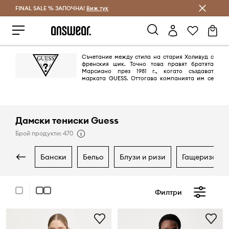
FINAL SALE % ЗАПОЧНА!
Спестявай с Answear Club
Виж тук
Съчетание между стила на стария Холивуд с
френския шик. Точно това правят братята
Марсиано през 1981 г., когато създават
марката GUESS. Оттогава компанията им се
превръща от пионер в областта на дънковите облекла в глобална
марка в лайфстайл сегмента благодарение на незабравими и секси
кампании.
Дамски тениски Guess
Брой продукти: 470
бански
бельо
блузи и ризи
гащеризони
Филтри