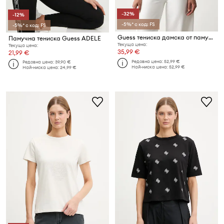
-32%
-12%
-5%* с код: FS
-5%* с код: FS
Guess тениска дамска от памук MARILYN MONROE
Памучна тениска Guess ADELE
Текуща цена:
Текуща цена:
35,99 €
21,99 €
Редовна цена:
52,99 €
Редовна цена:
39,90 €
Най-ниска цена:
52,99 €
Най-ниска цена:
24,99 €