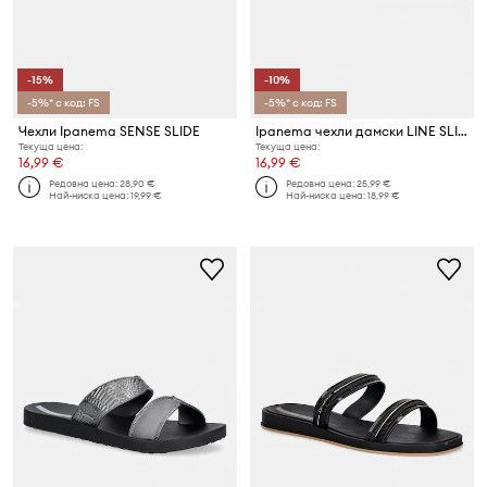
-15%
-10%
-5%* с код: FS
-5%* с код: FS
Чехли Ipanema SENSE SLIDE
Ipanema чехли дамски LINE SLIDE F
Текуща цена:
Текуща цена:
16,99 €
16,99 €
Редовна цена:
28,90 €
Редовна цена:
25,99 €
Най-ниска цена:
19,99 €
Най-ниска цена:
18,99 €