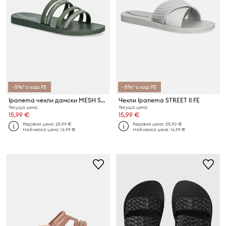
-5%* с код: FS
-5%* с код: FS
Ipanema чехли дамски MESH SLIDE I
Чехли Ipanema STREET II FE
Текуща цена:
Текуща цена:
15,99 €
15,99 €
Редовна цена:
25,99 €
Редовна цена:
25,90 €
Най-ниска цена:
16,99 €
Най-ниска цена:
16,99 €