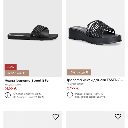
-15%
-5%* с код: FS
-5%* с код: FS
Ipanema чехли дамски ESSENCE FEM
Чехли Ipanema Street Ii Fe
Текуща цена:
Текуща цена:
27,99 €
21,99 €
Редовна цена:
42,99 €
Редовна цена:
25,90 €
Най-ниска цена:
28,99 €
Най-ниска цена:
25,90 €