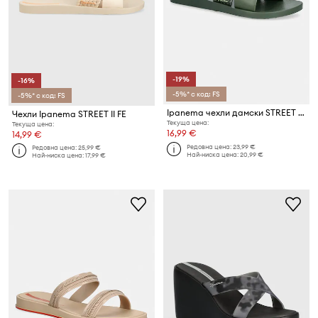
-19%
-16%
-5%* с код: FS
-5%* с код: FS
Ipanema чехли дамски STREET II FE
Чехли Ipanema STREET II FE
Текуща цена:
Текуща цена:
16,99 €
14,99 €
Редовна цена:
23,99 €
Редовна цена:
25,99 €
Най-ниска цена:
20,99 €
Най-ниска цена:
17,99 €