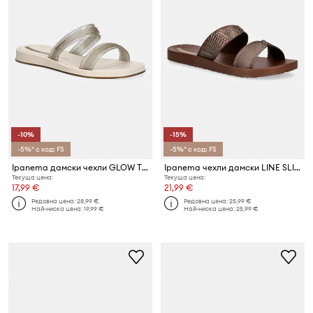
-10%
-15%
-5%* с код: FS
-5%* с код: FS
Ipanema дамски чехли GLOW TRENDY
Ipanema чехли дамски LINE SLIDE F
Текуща цена:
Текуща цена:
17,99 €
21,99 €
Редовна цена:
28,99 €
Редовна цена:
25,99 €
Най-ниска цена:
19,99 €
Най-ниска цена:
25,99 €