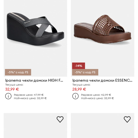
-14%
-5%* с код: FS
-5%* с код: FS
Ipanema чехли дамски HIGH FASHION
Ipanema чехли дамски ESSENCE FEM
Текуща цена:
Текуща цена:
32,99 €
28,99 €
Редовна цена:
47,99 €
Редовна цена:
42,99 €
Най-ниска цена:
33,99 €
Най-ниска цена:
33,99 €