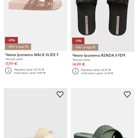
-10%
-11%
-5%* с код: FS
-5%* с код: FS
Чехли Ipanema WALK SLIDE F
Чехли Ipanema RENDA II FEM
Текуща цена:
Текуща цена:
17,99 €
14,99 €
Редовна цена:
30,90 €
Редовна цена:
25,90 €
Най-ниска цена:
19,99 €
Най-ниска цена:
16,99 €