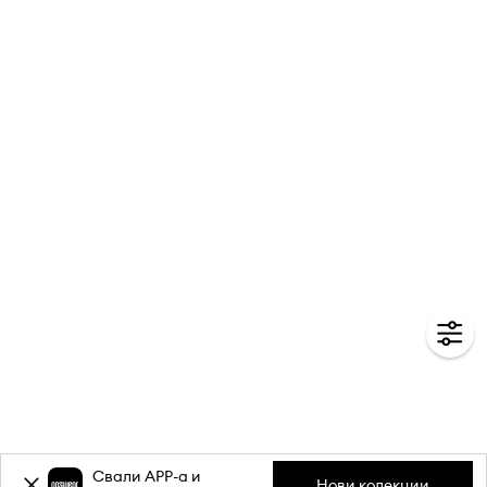
Свали APP-a и
Нови колекции