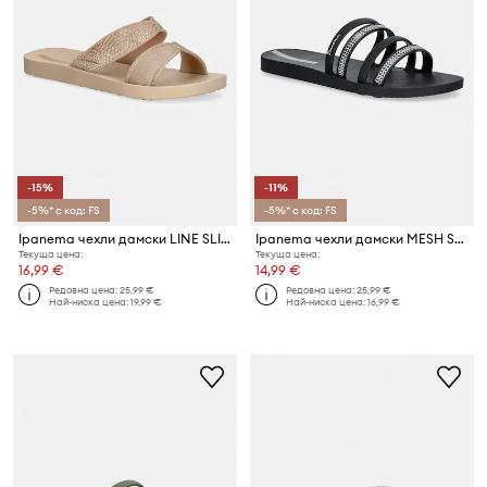
-15%
-11%
-5%* с код: FS
-5%* с код: FS
Ipanema чехли дамски LINE SLIDE F
Ipanema чехли дамски MESH SLIDE I
Текуща цена:
Текуща цена:
16,99 €
14,99 €
Редовна цена:
25,99 €
Редовна цена:
25,99 €
Най-ниска цена:
19,99 €
Най-ниска цена:
16,99 €