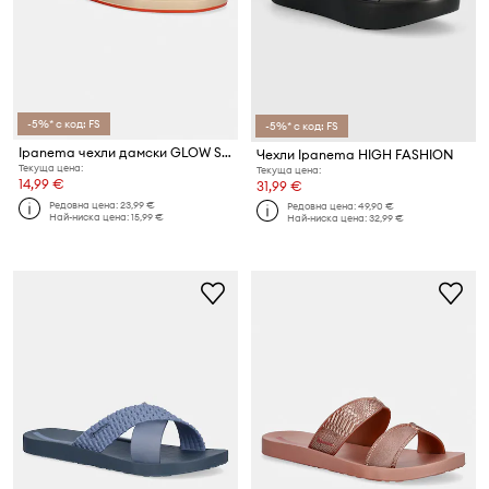
-5%* с код: FS
-5%* с код: FS
Ipanema чехли дамски GLOW SLIDE A
Чехли Ipanema HIGH FASHION
Текуща цена:
Текуща цена:
14,99 €
31,99 €
Редовна цена:
23,99 €
Редовна цена:
49,90 €
Най-ниска цена:
15,99 €
Най-ниска цена:
32,99 €