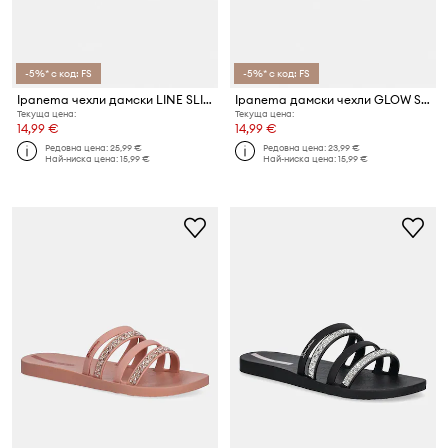
-5%* с код: FS
-5%* с код: FS
Ipanema чехли дамски LINE SLIDE F
Ipanema дамски чехли GLOW SLIDE A
Текуща цена:
Текуща цена:
14,99 €
14,99 €
Редовна цена:
25,99 €
Редовна цена:
23,99 €
Най-ниска цена:
15,99 €
Най-ниска цена:
15,99 €