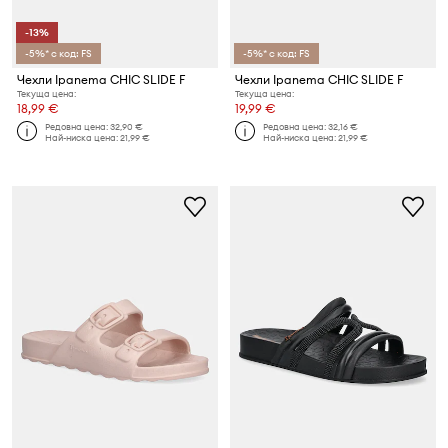
-13%
-5%* с код: FS
-5%* с код: FS
Чехли Ipanema CHIC SLIDE F
Чехли Ipanema CHIC SLIDE F
Текуща цена:
Текуща цена:
18,99 €
19,99 €
Редовна цена:
32,90 €
Редовна цена:
32,16 €
Най-ниска цена:
21,99 €
Най-ниска цена:
21,99 €