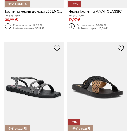
-5%* с код: FS
-19%
Ipanema чехли дамски ESSENCE FEM
Чехли Ipanema ANAT CLASSIC
Текуща цена:
Текуща цена:
30,99 €
12,27 €
Редовна цена:
42,99 €
Редовна цена:
23,00 €
Най-ниска цена:
37,99 €
Най-ниска цена:
15,33 €
-17%
-5%* с код: FS
-5%* с код: FS