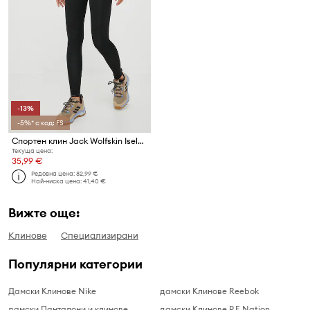
-13%
-5%* с код: FS
Спортен клин Jack Wolfskin Iseler
Текуща цена:
35,99 €
Редовна цена:
82,99 €
Най-ниска цена:
41,40 €
Вижте още:
Клинове
Специализирани
Популярни категории
Дамски Клинове Nike
дамски Клинове Reebok
дамски Панталони и клинове
дамски Клинове P.E Nation