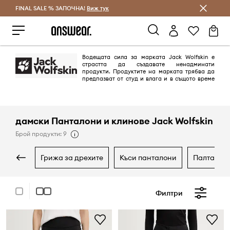
FINAL SALE % ЗАПОЧНА!
Спестявай с Answear Club
Виж тук
Водещата сила за марката Jack Wolfskin е
страстта да създавате ненадминати
продукти. Продуктите на марката трябва да
предпазват от студ и влага и в същото време
да осигуряват комфорт и всичко това трябва да се е надеждно в
продължение на много години. Марката уважава разнообразието в
природата, поради което я защитава активно.
дамски Панталони и клинове Jack Wolfskin
Брой продукти: 9
грижа за дрехите
къси панталони
палта
Филтри