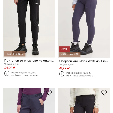
-12%
-5%* с код: FS
-5%* с код: FS
Панталон за спортове на открито Jack Wolfskin Hikeout
Спортен клин Jack Wolfskin Klintal
Текуща цена:
Текуща цена:
64,99 €
41,99 €
Редовна цена:
102,21 €
Редовна цена:
95,99 €
Най-ниска цена:
67,99 €
Най-ниска цена:
47,90 €