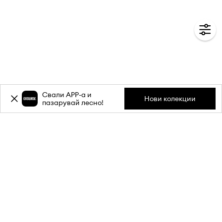
Свали APP-a и
Нови колекции
пазарувай лесно!
Абонирай се за бюлетина ни и