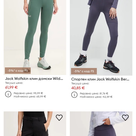
-5%* с код: FS
-5%* с код: FS
Jack Wolfskin клин дамски Wildstride
Спортен клин Jack Wolfskin Berntal Tights
Текуща цена:
Текуща цена:
61,99 €
40,85 €
Редовна цена:
95,99 €
Редовна цена:
81,76 €
Най-ниска цена:
65,99 €
Най-ниска цена:
42,39 €