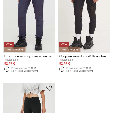
-11%
-11%
-5%* с код: FS
-5%* с код: FS
Панталон за спортове на открито Jack Wolfskin Geigelstein
Спортен клин Jack Wolfskin Kensteig
Текуща цена:
Текуща цена:
52,99 €
52,99 €
Редовна цена:
119,90 €
Редовна цена:
119,90 €
Най-ниска цена:
59,90 €
Най-ниска цена:
59,90 €