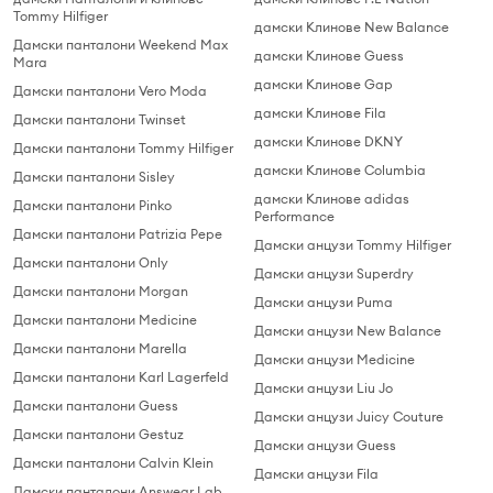
Tommy Hilfiger
дамски Клинове New Balance
Дамски панталони Weekend Max
дамски Клинове Guess
Mara
дамски Клинове Gap
Дамски панталони Vero Moda
дамски Клинове Fila
Дамски панталони Twinset
дамски Клинове DKNY
Дамски панталони Tommy Hilfiger
дамски Клинове Columbia
Дамски панталони Sisley
дамски Клинове adidas
Дамски панталони Pinko
Performance
Дамски панталони Patrizia Pepe
Дамски анцузи Tommy Hilfiger
Дамски панталони Only
Дамски анцузи Superdry
Дамски панталони Morgan
Дамски анцузи Puma
Дамски панталони Medicine
Дамски анцузи New Balance
Дамски панталони Marella
Дамски анцузи Medicine
Дамски панталони Karl Lagerfeld
Дамски анцузи Liu Jo
Дамски панталони Guess
Дамски анцузи Juicy Couture
Дамски панталони Gestuz
Дамски анцузи Guess
Дамски панталони Calvin Klein
Дамски анцузи Fila
Дамски панталони Answear Lab