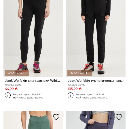
-5%* с код: FS
-5%* с код: FS
Jack Wolfskin клин дамски Wildstride
Jack Wolfskin туристически панталон дамски Prelight Pulse
Текуща цена:
Текуща цена:
66,99 €
105,99 €
Редовна цена:
95,99 €
Редовна цена:
129,90 €
Най-ниска цена:
69,99 €
Най-ниска цена:
109,90 €