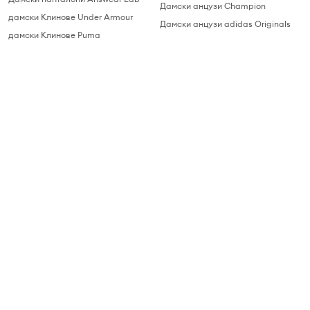
Дамски анцузи Champion
дамски Клинове Under Armour
Дамски анцузи adidas Originals
дамски Клинове Puma