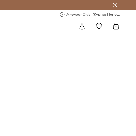
естявай с Answear Club
-20% за първа поръчка
Answear Club
Журнал
Помощ