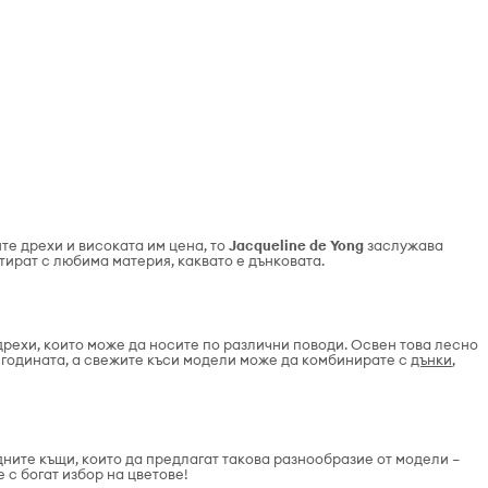
те дрехи и високата им цена, то
Jacqueline de
Yong
заслужава
тират с любима материя, каквато е дънковата.
рехи, които може да носите по различни поводи. Освен това лесно
годината, а свежите къси модели може да комбинирате с
дънки
,
дните къщи, които да предлагат такова разнообразие от модели –
е с богат избор на цветове!