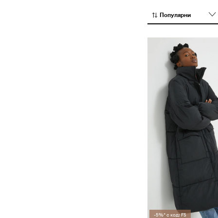
Популярни
-5%* с код: FS