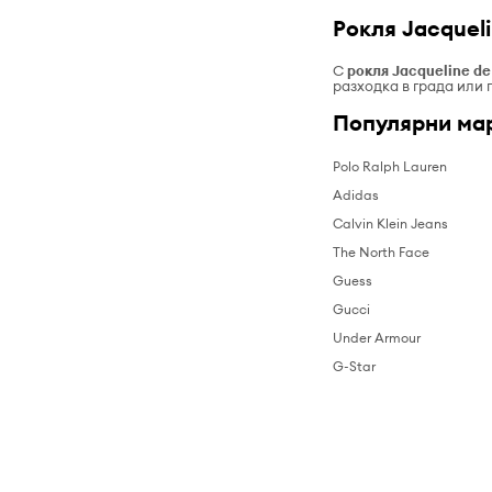
Рокля Jacqueli
С
рокля
Jacqueline de
разходка в града или 
Популярни ма
Polo Ralph Lauren
Adidas
Calvin Klein Jeans
The North Face
Guess
Gucci
Under Armour
G-Star