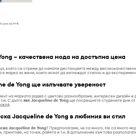
30 дни:
66,99 €
 Yong – качествена мода на достъпна цена
ща, която се стреми да намали дистанцията между висококачествени
 е марка за жени, които искат да изглеждат стилно и да експеримен
ine de Yong ще излъчвате увереност
ент на марката радва с цветово разнообразие, интересен дизайн и д
 си. С дълго
яке
Jacqueline
de Yong
ще посрещнете студените дни от 
рокля
.
ска Jacqueline de Yong в любимия ви стил
иска
Jacqueline de
Yong
? Предполагаме, че са много. Не са много мо
, принтове, на точки, райета и т.н. В допълнение към това разполагат