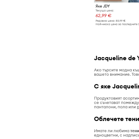
Яке JDY
Текуща цена:
62,99 €
Редовна цена:
83,99 €
Най-ниска цена за последните 
Jacqueline de
Ако търсите модна къ
вашето внимание. Това
С яке Jacquel
Продуктовият асортим
се съчетават помежду
панталони, пола или
Облечете тени
Имате ли любима
тен
едноцветни, с надписи