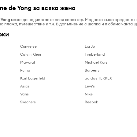
ne de Yong за всяка жена
Yong
може да подчертаете своя характер. Модната къща предлага п
по плажа, пътешествие и т.н. В допълнение с
шапка
и любима
чанта
щ
рки
Converse
Liu Jo
Calvin Klein
Timberland
Mayoral
Michael Kors
Puma
Burberry
Karl Lagerfeld
adidas TERREX
Asics
Levi's
Vans
Nike
Skechers
Reebok