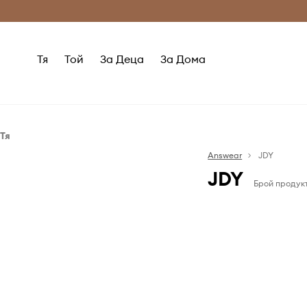
Само оригинални продукти
Безплатни доставка
Тя
Той
За Деца
За Дома
Тя
Дрехи
Answear
JDY
JDY
Якета
Брой продукт
Ако обичаш мо
и свободата - J
теб. Марка, 
адаптира към 
следва модния
доброто от
стилизации ил
ще намери
предложенията 