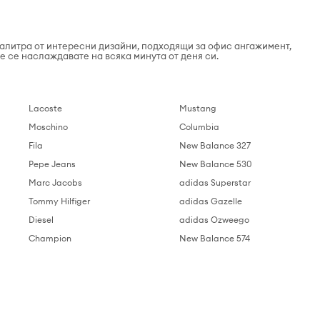
алитра от интересни дизайни, подходящи за офис ангажимент,
е се наслаждавате на всяка минута от деня си.
Lacoste
Mustang
Moschino
Columbia
Fila
New Balance 327
Pepe Jeans
New Balance 530
Marc Jacobs
adidas Superstar
Tommy Hilfiger
adidas Gazelle
Diesel
adidas Ozweego
Champion
New Balance 574