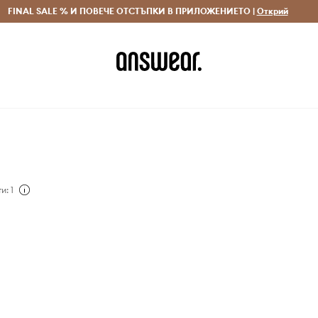
 и връщане за поръчки над 70 EUR
FINAL SALE % И ПОВЕЧЕ ОТСТЪПКИ В ПРИЛОЖЕНИЕТО |
Доставка 1-5 дни
Открий
Сп
и: 1
дата, цениш комфорта
acqueline de Yong е за
която се променя и
най-новите тенденции,
 свят и избира най-
 него. Ежедневни
и специални поводи -
ш всичко сред
на тази марка!