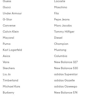
Guess
Lacoste
Gucci
Moschino
Under Armour
Fila
G-Star
Pepe Jeans
Converse
Marc Jacobs
Calvin Klein
Tommy Hilfiger
Mayoral
Diesel
Puma
Champion
Karl Lagerfeld
Mustang
Asics
Columbia
Vans
New Balance 327
Skechers
New Balance 530
Liu Jo
adidas Superstar
Timberland
adidas Gazelle
Michael Kors
adidas Ozweego
Burberry
New Balance 574