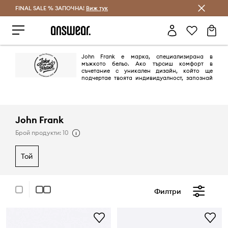
FINAL SALE % ЗАПОЧНА!
Спестявай с Answear Club
Виж тук
John Frank е марка, специализирана в
мъжкото бельо. Ако търсиш комфорт в
съчетание с уникален дизайн, който ще
подчертае твоята индивидуалност, запознай
се с офертата на John Frank!
John Frank
Брой продукти: 10
той
Филтри