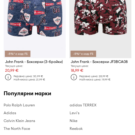
-5%* с код: FS
-5%* с код: FS
John Frank - Боксерки (3-бройки)
John Frank - Боксерки JF3BCA08
Текуща цена:
Текуща цена:
20,99 €
18,99 €
Редовна цена:
30,99 €
Редовна цена:
28,99 €
Най-ниска цена:
21,99 €
Най-ниска цена:
19,99 €
Популярни марки
Polo Ralph Lauren
adidas TERREX
Adidas
Levi's
Calvin Klein Jeans
Nike
The North Face
Reebok