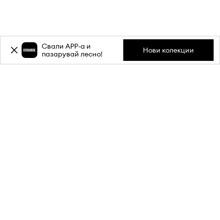
Свали APP-a и
Нови колекции
пазарувай лесно!
Абонирай се за бюлетина ни и
вземи
-20%
отстъпка** за
първата си поръчка.