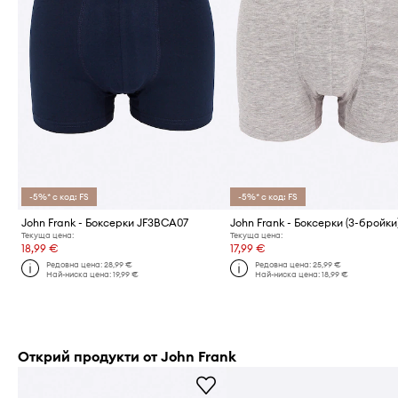
-5%* с код: FS
-5%* с код: FS
John Frank - Боксерки JF3BCA07
John Frank - Боксерки (3-бройки
Текуща цена:
Текуща цена:
18,99 €
17,99 €
Редовна цена:
28,99 €
Редовна цена:
25,99 €
Най-ниска цена:
19,99 €
Най-ниска цена:
18,99 €
Открий продукти от John Frank