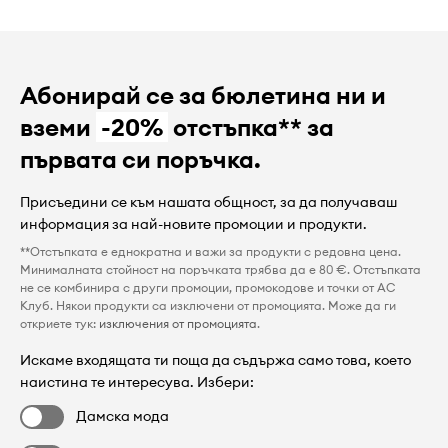
Абонирай се за бюлетина ни и
вземи
-20%
отстъпка** за
първата си поръчка.
Присъедини се към нашата общност, за да получаваш
информация за най-новите промоции и продукти.
**Отстъпката е еднократна и важи за продукти с редовна цена.
Минималната стойност на поръчката трябва да е 80 €. Отстъпката
не се комбинира с други промоции, промокодове и точки от AC
Клуб. Някои продукти са изключени от промоцията. Може да ги
откриете тук:
изключения от промоцията
.
Искаме входящата ти поща да съдържа само това, което
наистина те интересува. Избери:
Дамска мода