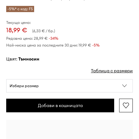
-5%* с код: FS
Текуща цена:
18,99 €
(6,33 € / бр.)
Редовна цена:
28,99 €
-34%
Най-ниска цена за последните 30 дни:
19,99 €
 -5%
Цвят:
тъмносин
Таблица с размери
Избери размер
Добави в кошницата