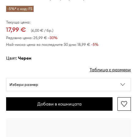
-5%* с код: FS
Текуща цена:
17,99 €
(6,00 € / бр.)
Редовна цена:
25,99 €
-30%
Най-ниска цена за последните 30 дни:
18,99 €
 -5%
Цвят:
черен
Таблица с размери
Избери размер
Добави в кошницата