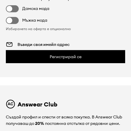
Дамска мода
Мъжка мода
Избирането на оферта е опционално
Регистрирай се
Answear Club
Създай профил и спести от всяка покупка. В Answear Club
получаваш до
20%
постоянна отстъпка от редовни цени.