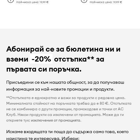
Най-ниска цена:
19,99 €
Най-ниска цена:
19,99 €
Абонирай се за бюлетина ни и
вземи
-20%
отстъпка** за
първата си поръчка.
Присъедини се към нашата общност, за да получаваш
информация за най-новите промоции и продукти.
**Отстъпката е еднократна и важи за продукти с редовна цена.
Минималната стойност на поръчката трябва да е 80 €. Отстъпката
не се комбинира с други промоции, промокодове и точки от AC
Клуб. Някои продукти са изключени от промоцията. Може да ги
откриете тук:
изключения от промоцията
.
Искаме входящата ти поща да съдържа само това, което
наистина те интересува. Избери: