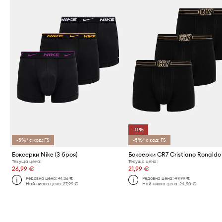
-11%
-5%* с код: FS
-5%* с код: FS
Боксерки Nike (3 броя)
Текуща цена:
Текуща цена:
26,99 €
21,99 €
Редовна цена:
41,36 €
Редовна цена:
49,99 €
Най-ниска цена:
27,99 €
Най-ниска цена:
24,90 €