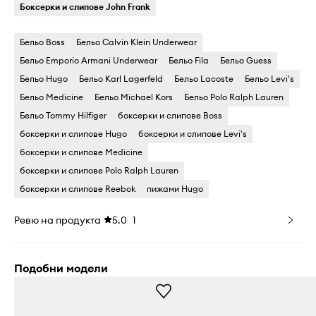
Боксерки и слипове John Frank
Бельо Boss
Бельо Calvin Klein Underwear
Бельо Emporio Armani Underwear
Бельо Fila
Бельо Guess
Бельо Hugo
Бельо Karl Lagerfeld
Бельо Lacoste
Бельо Levi's
Бельо Medicine
Бельо Michael Kors
Бельо Polo Ralph Lauren
Бельо Tommy Hilfiger
боксерки и слипове Boss
боксерки и слипове Hugo
боксерки и слипове Levi's
боксерки и слипове Medicine
боксерки и слипове Polo Ralph Lauren
боксерки и слипове Reebok
пижами Hugo
Ревю на продукта
5.0
1
Подобни модели