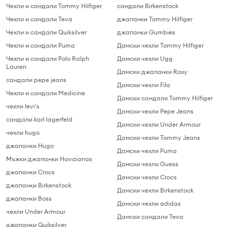
Чехли и сандали Tommy Hilfiger
сандали Birkenstock
Чехли и сандали Teva
джапанки Tommy Hilfiger
Чехли и сандали Quiksilver
джапанки Gumbies
Чехли и сандали Puma
Дамски чехли Tommy Hilfiger
Чехли и сандали Polo Ralph
Дамски чехли Ugg
Lauren
Дамски джапанки Roxy
сандали pepe jeans
Дамски чехли Fila
Чехли и сандали Medicine
Дамски сандали Tommy Hilfiger
чехли levi's
Дамски чехли Pepe Jeans
сандали karl lagerfeld
Дамски чехли Under Armour
чехли hugo
Дамски чехли Tommy Jeans
джапанки Hugo
Дамски чехли Puma
Мъжки джапанки Havaianas
Дамски чехли Guess
джапанки Crocs
Дамски чехли Crocs
джапанки Birkenstock
Дамски чехли Birkenstock
джапанки Boss
Дамски чехли adidas
чехли Under Armour
Дамски сандали Teva
джапанки Quiksilver