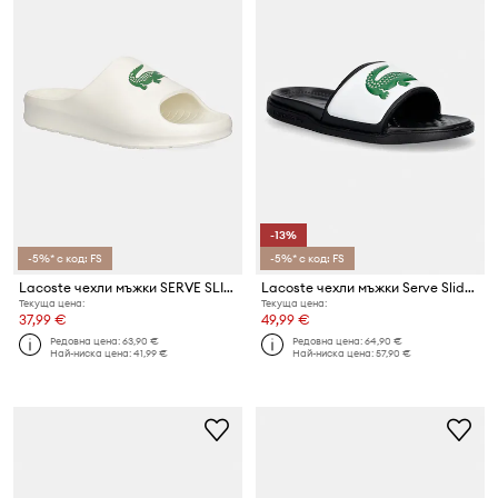
-13%
-5%* с код: FS
-5%* с код: FS
Lacoste чехли мъжки SERVE SLIDE 2.0
Lacoste чехли мъжки Serve Slide Dualiste
Текуща цена:
Текуща цена:
37,99 €
49,99 €
Редовна цена:
63,90 €
Редовна цена:
64,90 €
Най-ниска цена:
41,99 €
Най-ниска цена:
57,90 €