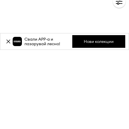
Свали APP-a и
Нови колекции
пазарувай лесно!
Абонирай се за бюлетина ни и
вземи
-20%
отстъпка** за