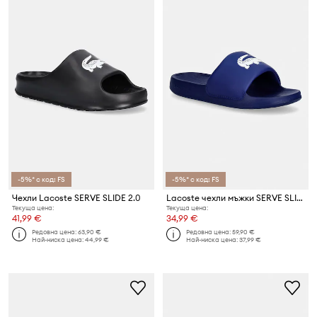
-5%* с код: FS
-5%* с код: FS
Чехли Lacoste SERVE SLIDE 2.0
Lacoste чехли мъжки SERVE SLIDE 1.0
Текуща цена:
Текуща цена:
41,99 €
34,99 €
Редовна цена:
63,90 €
Редовна цена:
59,90 €
Най-ниска цена:
44,99 €
Най-ниска цена:
37,99 €