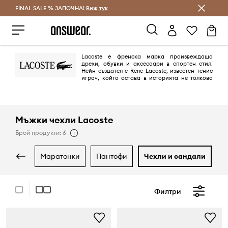
FINAL SALE % ЗАПОЧНА!
Спестявай с Answear Club
Виж тук
Lacoste е френска марка произвеждаща
дрехи, обувки и аксесоари в спортен стил.
Нейн създател е Rene Lacoste, известен тенис
играч, който остава в историята не толкова
като спортист. Участвайки в световни тенис-турнири американската
преса дава на Rene прякора „the alligator“ и по-късно емблема на
марката става малкото зелено крокодилче. Днес Lacoste е една от
най-разпознаваемите марки в света.
Мъжки чехли Lacoste
Брой продукти: 6
маратонки
пантофи
чехли и сандали
Филтри