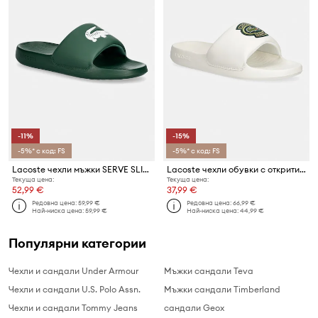
-11%
-15%
-5%* с код: FS
-5%* с код: FS
Lacoste чехли мъжки SERVE SLIDE 1.0
Lacoste чехли обувки с открити пръсти мъжки Serve Slide 1.0
Текуща цена:
Текуща цена:
52,99 €
37,99 €
Редовна цена:
59,99 €
Редовна цена:
66,99 €
Най-ниска цена:
59,99 €
Най-ниска цена:
44,99 €
Популярни категории
Чехли и сандали Under Armour
Мъжки сандали Teva
Чехли и сандали U.S. Polo Assn.
Мъжки сандали Timberland
Чехли и сандали Tommy Jeans
сандали Geox