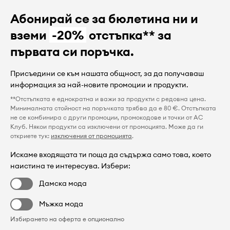
Абонирай се за бюлетина ни и
вземи
-20%
отстъпка** за
първата си поръчка.
Присъедини се към нашата общност, за да получаваш
информация за най-новите промоции и продукти.
**Отстъпката е еднократна и важи за продукти с редовна цена.
Минималната стойност на поръчката трябва да е 80 €. Отстъпката
не се комбинира с други промоции, промокодове и точки от AC
Клуб. Някои продукти са изключени от промоцията. Може да ги
откриете тук:
изключения от промоцията
.
Искаме входящата ти поща да съдържа само това, което
наистина те интересува. Избери:
Дамска мода
Мъжка мода
Избирането на оферта е опционално