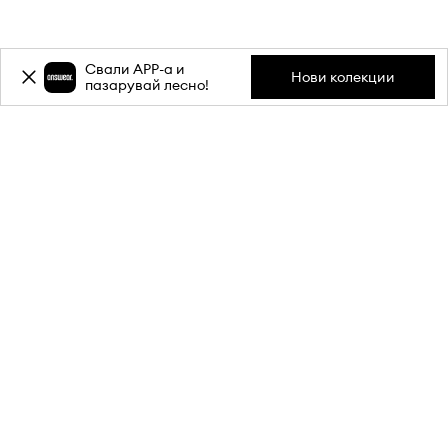
ЗА НАС
Свали APP-a и
Нови колекции
пазарувай лесно!
ИНФОРМАЦИЯ
ОБСЛУЖВАНЕ НА КЛИЕНТИ
МОБИЛНО ПРИЛОЖЕНИЕ
СЛЕДИ НИ НА: