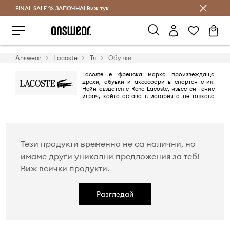
FINAL SALE % ЗАПОЧНА!
Спестявай с Answear Club
Виж тук
Answear
Lacoste
Тя
Обувки
Lacoste е френска марка произвеждаща
дрехи, обувки и аксесоари в спортен стил.
Нейн създател е Rene Lacoste, известен тенис
играч, който остава в историята не толкова
като спортист. Участвайки в световни тенис-турнири американската
преса дава на Rene прякора „the alligator“ и по-късно емблема на
марката става малкото зелено крокодилче. Днес Lacoste е една от
най-разпознаваемите марки в света.
Тези продукти временно не са налични, но
имаме други уникални предложения за теб!
Виж всички продукти.
Разгледай