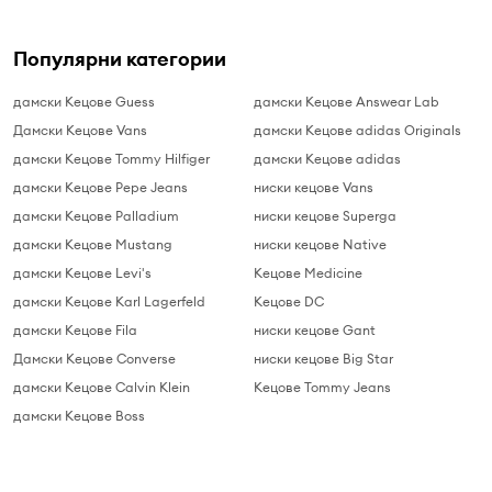
Популярни категории
дамски Кецове Guess
дамски Кецове Answear Lab
Дамски Кецове Vans
дамски Кецове adidas Originals
дамски Кецове Tommy Hilfiger
дамски Кецове adidas
дамски Кецове Pepe Jeans
ниски кецове Vans
дамски Кецове Palladium
ниски кецове Superga
дамски Кецове Mustang
ниски кецове Native
дамски Кецове Levi's
Кецове Medicine
дамски Кецове Karl Lagerfeld
Кецове DC
дамски Кецове Fila
ниски кецове Gant
Дамски Кецове Converse
ниски кецове Big Star
дамски Кецове Calvin Klein
Кецове Tommy Jeans
дамски Кецове Boss