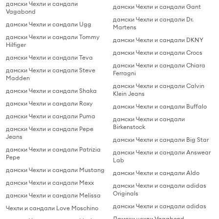
дамски Чехли и сандали
дамски Чехли и сандали Gant
Vagabond
дамски Чехли и сандали Dr.
дамски Чехли и сандали Ugg
Martens
дамски Чехли и сандали Tommy
дамски Чехли и сандали DKNY
Hilfiger
дамски Чехли и сандали Crocs
дамски Чехли и сандали Teva
дамски Чехли и сандали Chiara
дамски Чехли и сандали Steve
Ferragni
Madden
дамски Чехли и сандали Calvin
дамски Чехли и сандали Shaka
Klein Jeans
дамски Чехли и сандали Roxy
дамски Чехли и сандали Buffalo
дамски Чехли и сандали Puma
дамски Чехли и сандали
Birkenstock
дамски Чехли и сандали Pepe
Jeans
дамски Чехли и сандали Big Star
дамски Чехли и сандали Patrizia
дамски Чехли и сандали Answear
Pepe
Lab
дамски Чехли и сандали Mustang
дамски Чехли и сандали Aldo
дамски Чехли и сандали Mexx
дамски Чехли и сандали adidas
Originals
дамски Чехли и сандали Melissa
дамски Чехли и сандали adidas
Чехли и сандали Love Moschino
Дамски чехли Vagabond