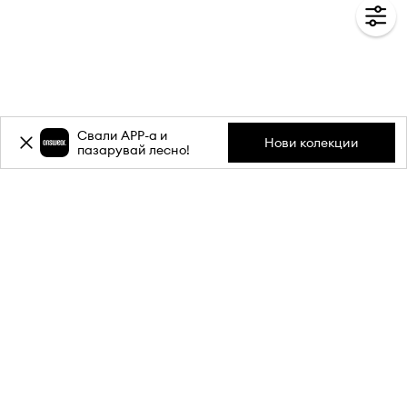
Свали APP-a и
Нови колекции
пазарувай лесно!
Абонирай се за бюлетина ни и
вземи
-20%
отстъпка** за