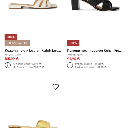
-33%
-10%* с код: FS
-50%
Кожени чехли Lauren Ralph Lauren Blaike Slide
Кожени чехли Lauren Ralph Freddi
Текуща цена:
Текуща цена:
105,99 €
94,90 €
Редовна цена:
159,90 €
Редовна цена:
189,90 €
Най-ниска цена:
159,90 €
Най-ниска цена:
189,90 €