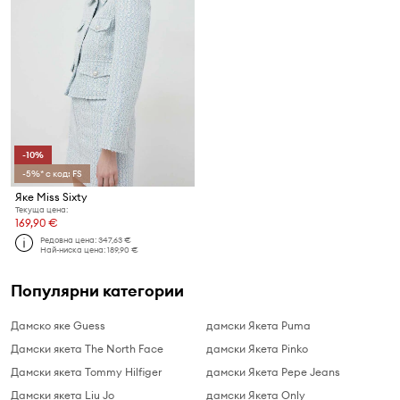
-10%
-5%* с код: FS
Яке Miss Sixty
Текуща цена:
169,90 €
Редовна цена:
347,63 €
Най-ниска цена:
189,90 €
Популярни категории
Дамско яке Guess
дамски Якета Puma
Дамски якета The North Face
дамски Якета Pinko
Дамски якета Tommy Hilfiger
дамски Якета Pepe Jeans
Дамски якета Liu Jo
дамски Якета Only