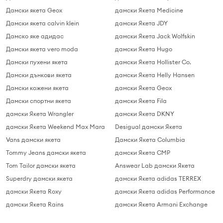
Дамски якета Geox
дамски Якета Medicine
Дамски якета calvin klein
дамски Якета JDY
Дамско яке адидас
дамски Якета Jack Wolfskin
Дамски якета vero moda
дамски Якета Hugo
Дамски пухени якета
дамски Якета Hollister Co.
Дамски дънкови якета
дамски Якета Helly Hansen
Дамски кожени якета
дамски Якета Geox
Дамски спортни якета
дамски Якета Fila
дамски Якета Wrangler
дамски Якета DKNY
дамски Якета Weekend Max Mara
Desigual дамски Якета
Vans дамски якета
Дамски Якета Columbia
Tommy Jeans дамски якета
дамски Якета CMP
Tom Tailor дамски якета
Answear Lab дамски Якета
Superdry дамски якета
дамски Якета adidas TERREX
дамски Якета Roxy
дамски Якета adidas Performance
дамски Якета Rains
дамски Якета Armani Exchange