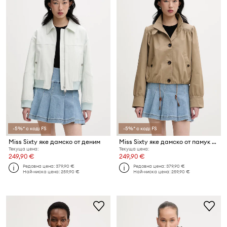
-5%* с код: FS
-5%* с код: FS
Miss Sixty яке дамско от деним
Miss Sixty яке дамско от памук с еластан
Текуща цена:
Текуща цена:
249,90 €
249,90 €
Редовна цена:
379,90 €
Редовна цена:
379,90 €
Най-ниска цена:
259,90 €
Най-ниска цена:
259,90 €