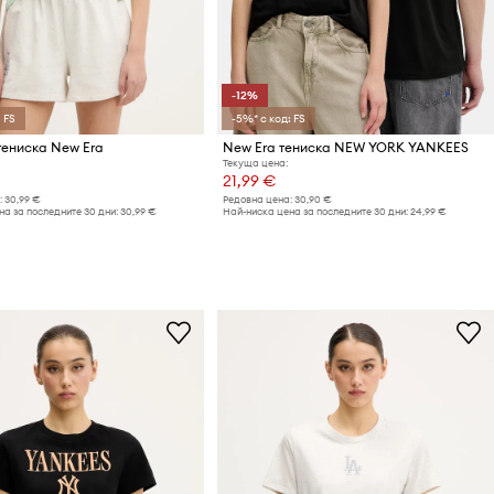
-12%
 FS
-5%* с код: FS
ениска New Era
New Era тениска NEW YORK YANKEES
Текуща цена:
21,99 €
:
30,99 €
Редовна цена:
30,90 €
а за последните 30 дни:
30,99 €
Най-ниска цена за последните 30 дни:
24,99 €