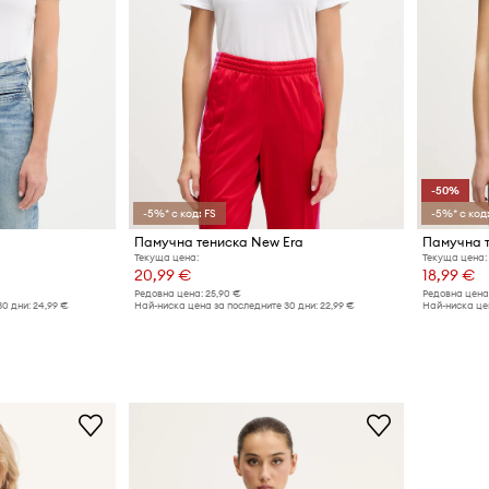
-50%
-5%* с код: FS
-5%* с код:
Памучна тениска New Era
Памучна т
Текуща цена:
Текуща цена:
20,99 €
18,99 €
Редовна цена:
25,90 €
Редовна цена
30 дни:
24,99 €
Най-ниска цена за последните 30 дни:
22,99 €
Най-ниска цен