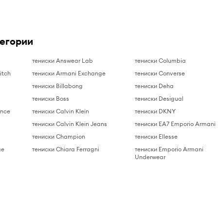
тегории
тениски Answear Lab
тениски Columbia
itch
тениски Armani Exchange
тениски Converse
тениски Billabong
тениски Deha
s
тениски Boss
тениски Desigual
ance
тениски Calvin Klein
тениски DKNY
тениски Calvin Klein Jeans
тениски EA7 Emporio Armani
тениски Champion
тениски Ellesse
ge
тениски Chiara Ferragni
тениски Emporio Armani
Underwear