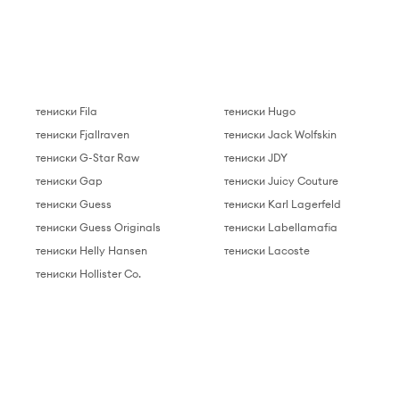
тениски Fila
тениски Hugo
тениски Fjallraven
тениски Jack Wolfskin
тениски G-Star Raw
тениски JDY
тениски Gap
тениски Juicy Couture
тениски Guess
тениски Karl Lagerfeld
тениски Guess Originals
тениски Labellamafia
тениски Helly Hansen
тениски Lacoste
тениски Hollister Co.