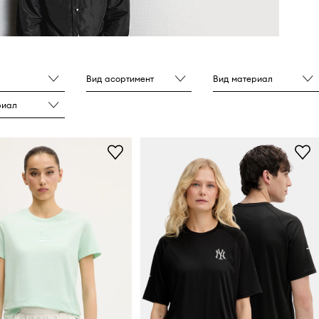
Вид асортимент
Вид материал
риал