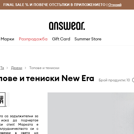
 и връщане за поръчки над 70 EUR
FINAL SALE % И ПОВЕЧЕ ОТСТЪПКИ В ПРИЛОЖЕНИЕТО |
Доставка 1-5 дни
Открий
Сп
Марки
Разпродажба
Gift Card
Summer Store
Тя
Дрехи
Топове и тениски
пове и тениски New Era
Брой продукти: 10
ra са задължителни за
 иска да подчертае
си стил! Марката е
сътрудничеството си с
 звезди в света на