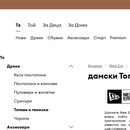
Само оригинални продукти
Безплатни доставка
Тя
Той
За Деца
За Дома
Нови
Дрехи
Обувки
Аксесоари
Спорт
Premium
Тя
Дрехи
Answear
New Era
дамски То
Къси панталони
Панталони и клинове
Пуловери и жилетки
Суичъри
Топове и тениски
Шапките New E
всеки, който
Чорапи
оригиналния 
известна със 
Аксесоари
най-големите