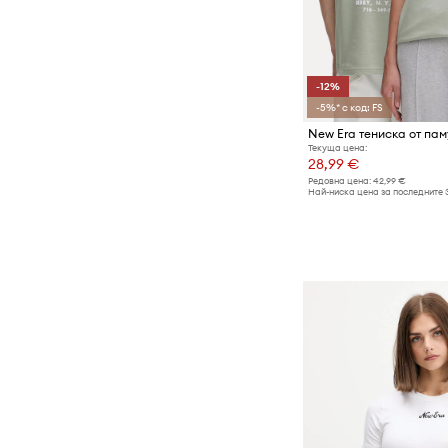
-12%
-5%* с код: FS
Текуща цена:
28,99 €
Редовна цена:
42,99 €
Най-ниска цена за последните 