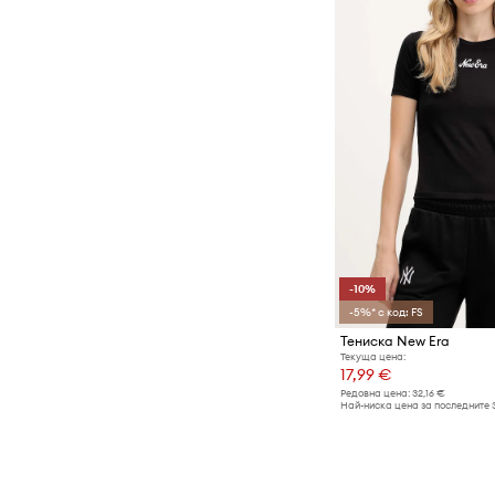
-10%
-5%* с код: FS
Тениска New Era
Текуща цена:
17,99 €
Редовна цена:
32,16 €
Най-ниска цена за последните 