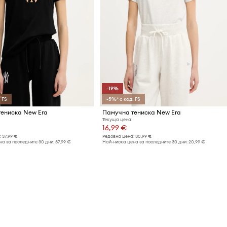
-19%
 FS
-5%* с код: FS
ениска New Era
Памучна тениска New Era
Текуща цена:
16,99 €
:
37,99 €
Редовна цена:
30,99 €
а за последните 30 дни:
37,99 €
Най-ниска цена за последните 30 дни:
20,99 €