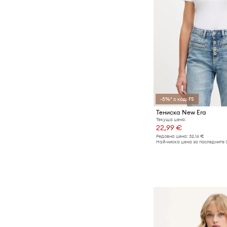
-5%* с код: FS
Тениска New Era
Текуща цена:
22,99 €
Редовна цена:
32,16 €
Най-ниска цена за последните 