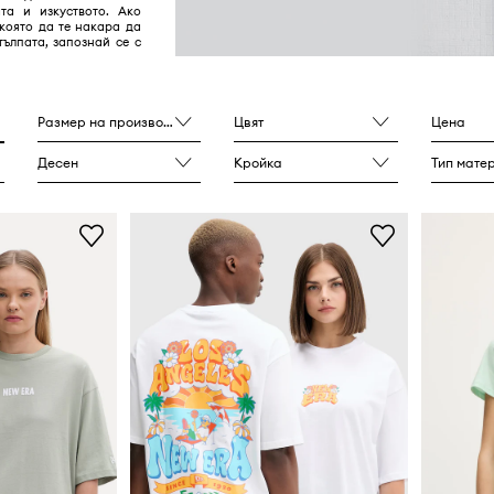
ата и изкуството. Ако
която да те накара да
тълпата, запознай се с
Размер на производителя
Цвят
Цена
Десен
Кройка
Тип мате