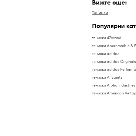
Вижте още:
Тениски
Популярни ка
тениски 47brand
тениски Abercrombie & F
тениски adidas
тениски adidas Original
тениски adidas Perform
тениски AllSaints
тениски Alpha Industries
тениски American Vinta