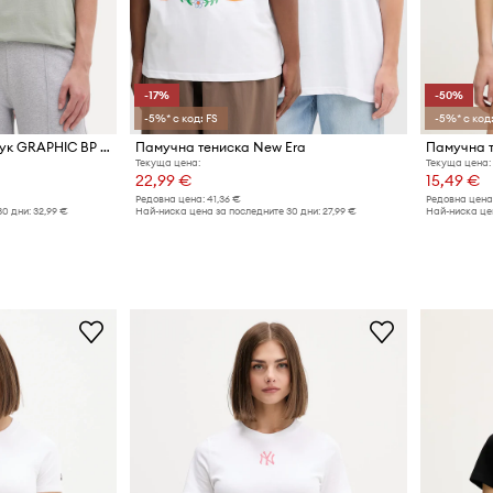
-17%
-50%
-5%* с код: FS
-5%* с код:
New Era тениска от памук GRAPHIC BP OS
Памучна тениска New Era
Памучна т
Текуща цена:
Текуща цена:
22,99 €
15,49 €
Редовна цена:
41,36 €
Редовна цена
30 дни:
32,99 €
Най-ниска цена за последните 30 дни:
27,99 €
Най-ниска цен