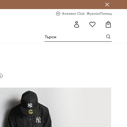
естявай с Answear Club
-20% за първа поръчка
Answear Club
Журнал
Помощ