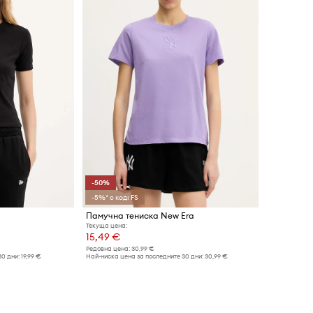
-50%
-5%* с код: FS
Памучна тениска New Era
Текуща цена:
15,49 €
Редовна цена:
30,99 €
30 дни:
19,99 €
Най-ниска цена за последните 30 дни:
30,99 €