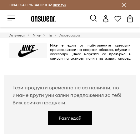
FINAL SALE % ЗАПОЧНА!
Спестявай с Answear Club
Виж тук
Answear
Nike
Тя
Аксесоари
Nike е един от най-големите световни
производители на спортни облекла, обувки и
аксесоари. Днес марката се превърна в
символ на активен начин на живот, според
мотото "just do it". Уникален дизайн, който прави такива модели като
Air Force 1 и Air Max, в продължение на много години се ползват с
голяма популярност.
Тези продукти временно не са налични, но
имаме други уникални предложения за теб!
Виж всички продукти.
Разгледай