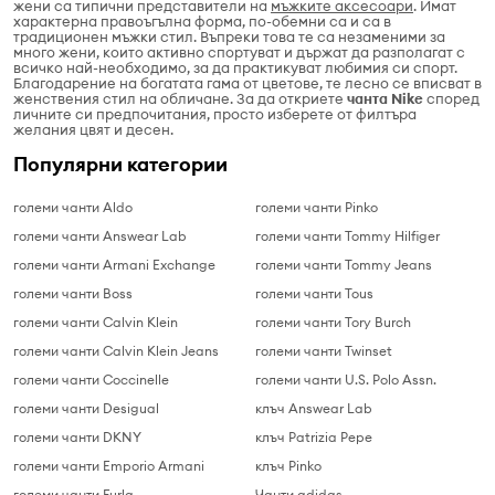
жени са типични представители на
мъжките аксесоари
. Имат
характерна правоъгълна форма, по-обемни са и са в
традиционен мъжки стил. Въпреки това те са незаменими за
много жени, които активно спортуват и държат да разполагат с
всичко най-необходимо, за да практикуват любимия си спорт.
Благодарение на богатата гама от цветове, те лесно се вписват в
женствения стил на обличане. За да откриете
чанта Nike
според
личните си предпочитания, просто изберете от филтъра
желания цвят и десен.
Популярни категории
големи чанти Aldo
големи чанти Pinko
големи чанти Answear Lab
големи чанти Tommy Hilfiger
големи чанти Armani Exchange
големи чанти Tommy Jeans
големи чанти Boss
големи чанти Tous
големи чанти Calvin Klein
големи чанти Tory Burch
големи чанти Calvin Klein Jeans
големи чанти Twinset
големи чанти Coccinelle
големи чанти U.S. Polo Assn.
големи чанти Desigual
клъч Answear Lab
големи чанти DKNY
клъч Patrizia Pepe
големи чанти Emporio Armani
клъч Pinko
големи чанти Furla
Чанти adidas