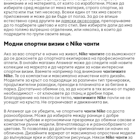
внимание и на материята, от която са изработени. Може да
избирате сред модели от мека материя, строго спортни, за
кръста или пък тип несесер. Всеки един от тях има своето
приложение и може да ви бъде от полза. За да се впише
естествено сред другите ви
дамски аксесоари
, препоръчваме
да го подберете цветово и като стил. Вие избирате дали да има
едно голямо вътрешно отделении, или няколко, в които да
подредите по групи своите вещи.
Модни спортни визии с Nike чанти
Ако за вас спортът е начин на живот,
Nike чантите
са възможност
да се докоснете до спортната екипировка на професионалните
атлети. В онлайн магазин Answear може да следите най-новите
колекции на марката и да черпите идеи за нови интересни
спортни визии. Вземете например под внимание
чантичките
Nike
. Те са компактни и максимално изчистени като дизайн.
Моделите за кръст са подходящи за различен тип тренировки,
продължителни разходки, преходи в планината и за бягане в
парка. Достатъчно обемни са, за да носите в тях всичко от първа
необходимост – от ключовете до гланц и дребни пари.
Благодарение на лекото си тегло,
чантичките Nike
почти не се
усещат на кръста. Не ограничават и движенията ви.
В Answear ще се убедите, че спортните
чанти Nike
са доста
разнообразни. Може да избирате между раници с добре
защитени гърбове и ергономични презрамки до обемни сакове и
компактни ръчни модели. Впечатляващо е и разнообразието от
цветове. То позволява да допълните оригиналния си начин на
обличане. Дизайните варират от максимално опростени модели
до вълнуващи ярки и абстрактни рисунъци. Някои
Nike чанти
за