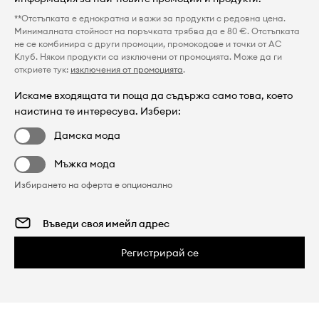
**Отстъпката е еднократна и важи за продукти с редовна цена.
Минималната стойност на поръчката трябва да е 80 €. Отстъпката
не се комбинира с други промоции, промокодове и точки от AC
Клуб. Някои продукти са изключени от промоцията. Може да ги
откриете тук:
изключения от промоцията
.
Искаме входящата ти поща да съдържа само това, което
наистина те интересува. Избери:
Дамска мода
Мъжка мода
Избирането на оферта е опционално
Регистрирай се