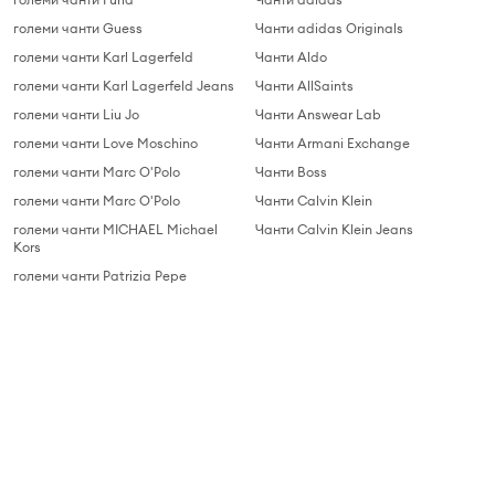
големи чанти Guess
Чанти adidas Originals
големи чанти Karl Lagerfeld
Чанти Aldo
големи чанти Karl Lagerfeld Jeans
Чанти AllSaints
големи чанти Liu Jo
Чанти Answear Lab
големи чанти Love Moschino
Чанти Armani Exchange
големи чанти Marc O'Polo
Чанти Boss
големи чанти Marc O'Polo
Чанти Calvin Klein
големи чанти MICHAEL Michael
Чанти Calvin Klein Jeans
Kors
големи чанти Patrizia Pepe