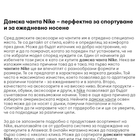
Дамска чанта Nike – перфектна за спортуване
и за ежедневно носене
Сред дамските аксесоари на чантите им е отредено специално
място. Те са детайл от стила, който е определящ за комфорта
през деня. Може да бъдат източник на добро настроение, но
могат и да го помрачат, когато за пореден път установите, че не
сте избрали модел според нуждите си. Един от начините да
избегнете този риск е като си купите
дамска чанта Nike
. Нека ви
изложим няколко причини това да е така. На първо място
чантите Nike
ще ви впечатлят с разнообразни формати и
размери. Те се предлагат в характерен за марката дизайн. Той
често е максимално изчистен, което позволява да го адаптирате
в различни тоалети – за ежедневието и в залата. Второ,
качеството на аксесоарите е на високо ниво. Всички продукти –
дрехи, обувки, аксесоари и други, в
Nike
позволяват да бъдат
съчетавани по всевъзможни начини. Това е още една причина да
изберете американската марка. Нейните
дамски чанти
освен
това може да се носят с дънки, памучни панталони и поли.
Опитайте да ги направите част от гардероба си и ще се уверите,
че са подходящи за различни цели.
За да се запознаете подробно с продуктовия асортимент на
Nike, възползвайте се от удобната система за подреждане на
артикулите в Answear. В онлайн магазина може да пазарувате
бързо само с няколко клика. Може да сортирате
дамските чанти
Nike
по размер, цвят, цена, вид или пък десен. Обърнете