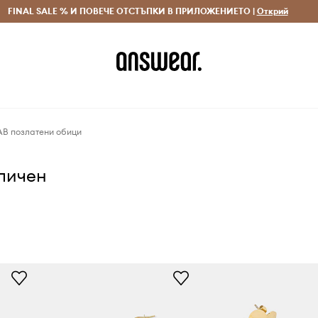
 и връщане за поръчки над 70 EUR
FINAL SALE % И ПОВЕЧЕ ОТСТЪПКИ В ПРИЛОЖЕНИЕТО |
Доставка 1-5 дни
Открий
Сп
AB позлатени обици
аличен