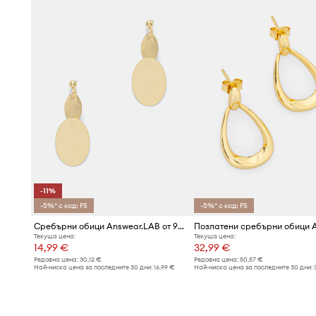
-11%
-5%* с код: FS
-5%* с код: FS
Сребърни обици Answear.LAB от 925 сребро, покрити с 18-каратово злато
Текуща цена:
Текуща цена:
14,99 €
32,99 €
Редовна цена:
30,12 €
Редовна цена:
50,57 €
Най-ниска цена за последните 30 дни:
16,99 €
Най-ниска цена за последните 30 дни: