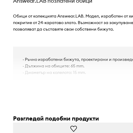
Answear.LAB позлатени обици
Обици от колекцията Answear.LAB. Модел, изработен от х
покритие от 24-каратово злато. Възможност за закупуване
позволяват да съставяте свои собствени бижута.
- Ръчно изработени бижута, проектирани и произвед
- Дължина на обиците: 65 mm.
- Диаметър на колелото: 15 mm.
Разгледай подобни продукти