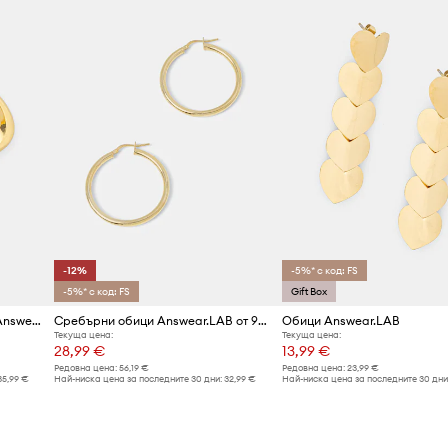
-12%
-5%* с код: FS
-5%* с код: FS
Gift Box
Позлатени сребърни обици Answear.LAB
Сребърни обици Answear.LAB от 925 сребро, покрити с 18-каратово злато
Обици Answear.LAB
Текуща цена:
Текуща цена:
28,99 €
13,99 €
Редовна цена:
56,19 €
Редовна цена:
23,99 €
35,99 €
Най-ниска цена за последните 30 дни:
32,99 €
Най-ниска цена за последните 30 дни