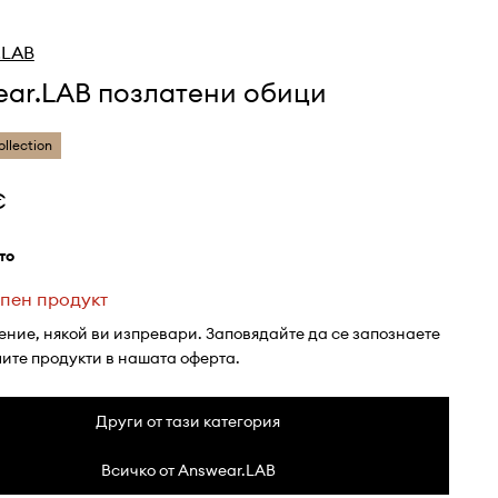
.LAB
ear.LAB позлатени обици
ollection
€
ато
пен продукт
ение, някой ви изпревари. Заповядайте да се запознаете
лите продукти в нашата оферта.
Други от тази категория
Всичко от Answear.LAB