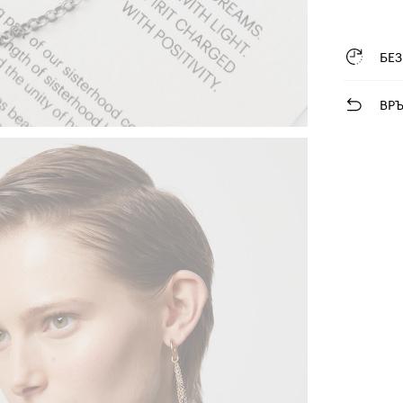
БЕ
ВР