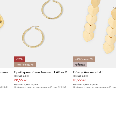
-12%
-5%* с код: FS
-5%* с код: FS
Gift Box
Позлатени сребърни обици Answear.LAB
Сребърни обици Answear.LAB от 925 сребро, покрити с 18-каратово злато
Обици Answear.LAB
Текуща цена:
Текуща цена:
28,99 €
13,99 €
Редовна цена:
56,19 €
Редовна цена:
23,99 €
35,99 €
Най-ниска цена за последните 30 дни:
32,99 €
Най-ниска цена за последните 30 дни