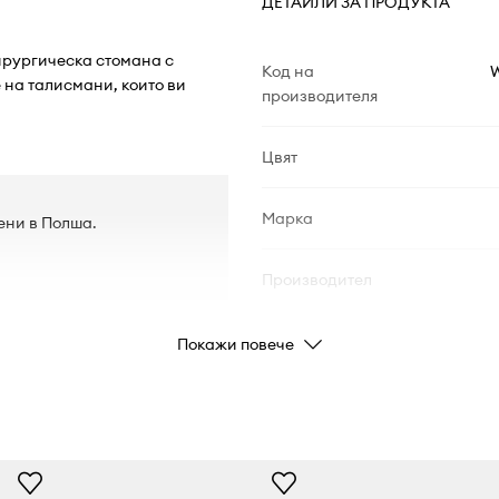
ДЕТАЙЛИ ЗА ПРОДУКТА
ирургическа стомана с
Код на
 на талисмани, които ви
производителя
Цвят
Марка
ени в Полша.
Производител
Код на продукта
Покажи повече