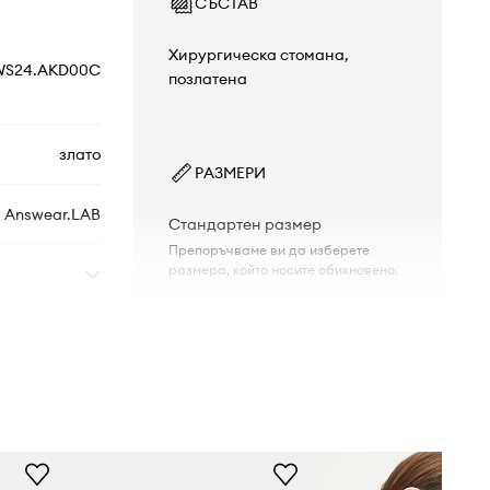
СЪСТАВ
Хирургическа стомана,
WS24.AKD00C
позлатена
злато
РАЗМЕРИ
Answear.LAB
Стандартен размер
Препоръчваме ви да изберете
размера, който носите обикновено.