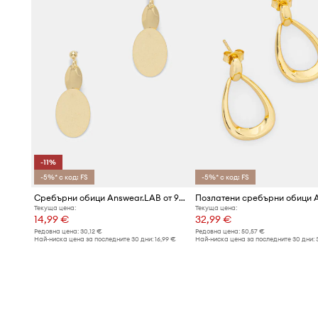
-11%
-5%* с код: FS
-5%* с код: FS
Сребърни обици Answear.LAB от 925 сребро, покрити с 18-каратово злато
Текуща цена:
Текуща цена:
14,99 €
32,99 €
Редовна цена:
30,12 €
Редовна цена:
50,57 €
Най-ниска цена за последните 30 дни:
16,99 €
Най-ниска цена за последните 30 дни: