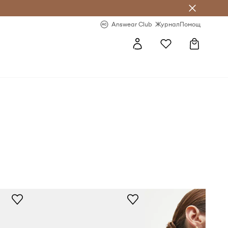
естявай с Answear Club
-20% за първа поръчка
Answear Club
Журнал
Помощ