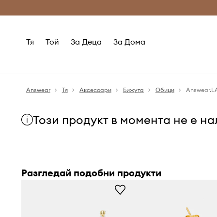
Само оригинални продукти
Безплатни доставка
Тя
Той
За Деца
За Дома
Answear
Тя
Аксесоари
Бижута
Обици
Answear.L
Този продукт в момента не е н
Разгледай подобни продукти