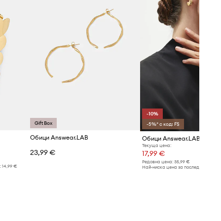
-10%
Gift Box
-5%* с код: FS
Обици Answear.LAB
Обици Answear.LAB (2 броя
Текуща цена:
23,99 €
17,99 €
Редовна цена:
35,99 €
:
14,99 €
Най-ниска цена за последните 30 дн