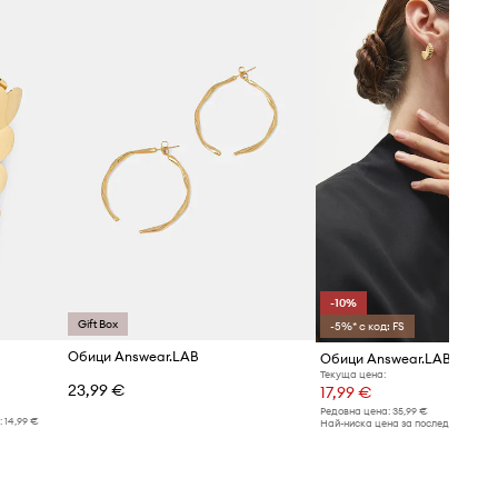
-10%
Gift Box
-5%* с код: FS
Обици Answear.LAB
Обици Answear.LAB (2 броя
Текуща цена:
23,99 €
17,99 €
Редовна цена:
35,99 €
:
14,99 €
Най-ниска цена за последните 30 дн