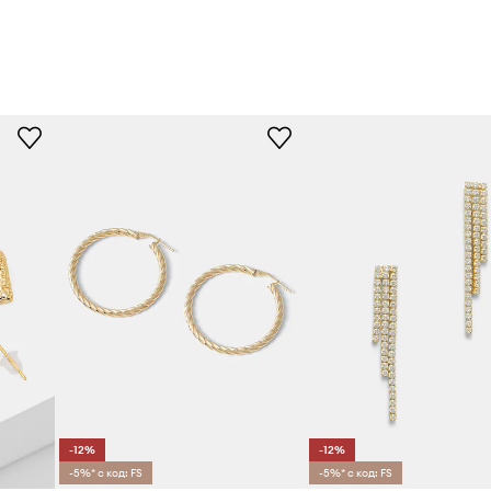
-12%
-12%
-5%* с код: FS
-5%* с код: FS