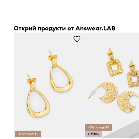
Открий продукти от Answear.LAB
-5%* с код: FS
-5%* с код: FS
Gift Box