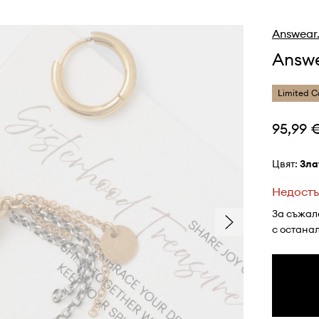
Answear
Answ
Limited C
95,99 
Цвят:
зл
Недостъ
За съжал
с остана