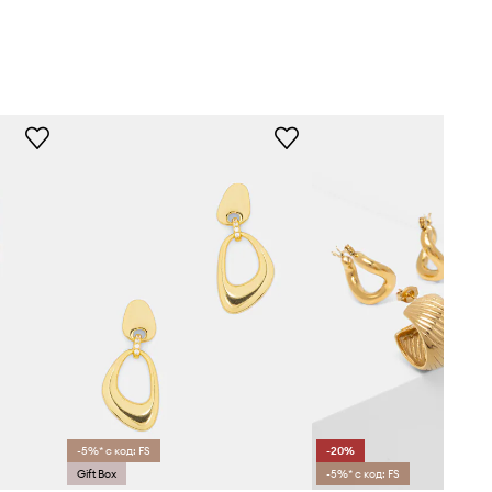
-5%* с код: FS
-20%
Gift Box
-5%* с код: FS