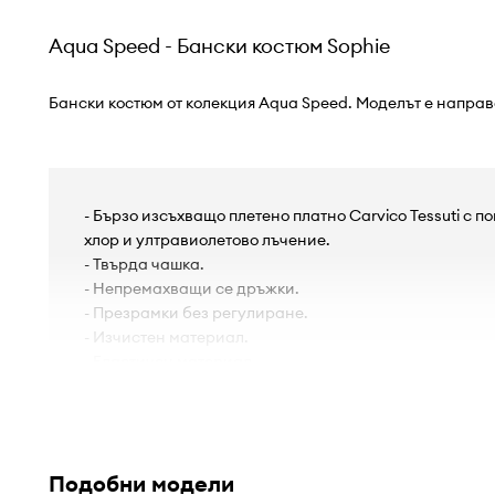
Aqua Speed - Бански костюм Sophie
Бански костюм от колекция Aqua Speed. Моделът е направ
- Бързо изсъхващо плетено платно Carvico Tessuti с 
хлор и ултравиолетово лъчение.
- Твърда чашка.
- Непремахващи се дръжки.
- Презрамки без регулиране.
- Изчистен материал.
- Еластичен материал.
Подобни модели