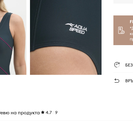
F
*
к
п
БЕ
ВР
Ревю на продукта
4.7
9