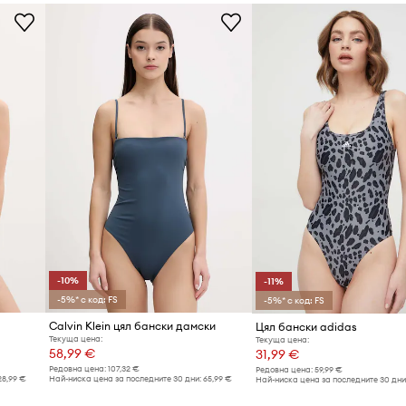
Марка
Код на продукта
-10%
-11%
-5%* с код: FS
-5%* с код: FS
Calvin Klein цял бански дамски
Цял бански adidas
Текуща цена:
Текуща цена:
58,99 €
31,99 €
Редовна цена:
107,32 €
Редовна цена:
59,99 €
28,99 €
Най-ниска цена за последните 30 дни:
65,99 €
Най-ниска цена за последните 30 дни