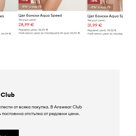
-11%
-18%
-5%* с код: FS
-5%* с код: FS
Цял бански Aqua Speed
xa
Цял бански Aqua Speed Al
Текуща цена:
Текуща цена:
28,99 €
31,99 €
Редовна цена:
32,90 €
Редовна цена:
39,32 €
Най-ниска цена за последните 30 дни:
32,90 €
:
34,99 €
Най-ниска цена за последните 30 дн
 Club
пести от всяка покупка. В Answear Club
%
постоянна отстъпка от редовни цени.