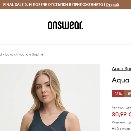
 и връщане за поръчки над 70 EUR
FINAL SALE % И ПОВЕЧЕ ОТСТЪПКИ В ПРИЛОЖЕНИЕТО |
Доставка 1-5 дни
Открий
Сп
 - Бански костюм Sophie
Aqua Sp
Aqua 
-13%
-5
Текуща цен
30,99 
Редовна ц
Най-ниска 