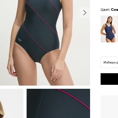
Цвят:
си
Избери 