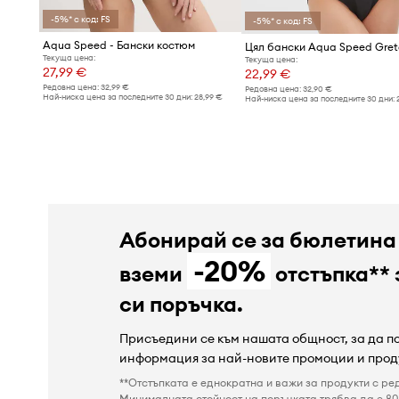
-5%* с код: FS
-5%* с код: FS
Aqua Speed - Бански костюм
Цял бански Aqua Speed Gre
Текуща цена:
Текуща цена:
27,99 €
22,99 €
Редовна цена:
32,99 €
Редовна цена:
32,90 €
Най-ниска цена за последните 30 дни:
28,99 €
Най-ниска цена за последните 30 дни:
Абонирай се за бюлетина
-20%
вземи
отстъпка** 
си поръчка.
Присъедини се към нашата общност, за да 
информация за най-новите промоции и прод
**Отстъпката е еднократна и важи за продукти с ре
Минималната стойност на поръчката трябва да е 80 