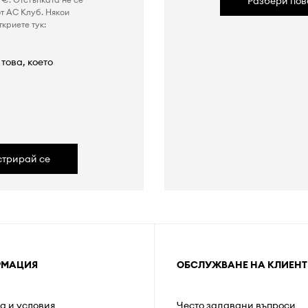
Разбери пов
т AC Клуб. Някои
криете тук:
това, което
а
стрирай се
РМАЦИЯ
ОБСЛУЖВАНЕ НА КЛИЕНТ
а и условия
Често задавани въпроси