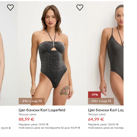
Таблица с размери
Aqua Speed
ТЕХНИЧЕСКИ ДАННИ
Вид чашки
:
без подплънки, с
подплънки
-19%
-5%* с код: FS
-5%* с код: FS
Цял бански Karl Lagerfeld
Цял бански Karl Lagerfeld
Текуща цена:
Текуща цена:
88,99 €
64,99 €
Редовна цена:
119,90 €
Редовна цена:
129,90 €
Най-ниска цена за последните 30 дни:
93,99 €
Най-ниска цена за последните 30 дн
:
35,99 €