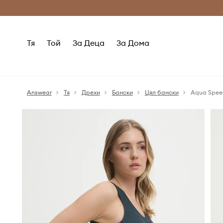
Само оригинални продукти
Безплатни доставка
Тя
Той
За Деца
За Дома
Answear
Тя
Дрехи
Бански
Цял бански
Aqua Speed