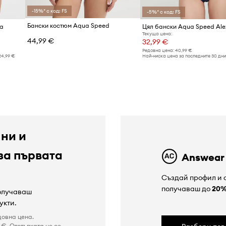
-15%* с код: FS
-5%* с код: FS
Бански костюм Aqua Speed
ta
Цял бански Aqua Speed Ale
Текуща цена:
44,99 €
32,99 €
Редовна цена:
40,99 €
24,99 €
Най-ниска цена за последните 30 дни
 ни и
за първата
Answear
Създай профил и с
получаваш до
20
получаваш
укти.
довна цена.
€. Отстъпката не се