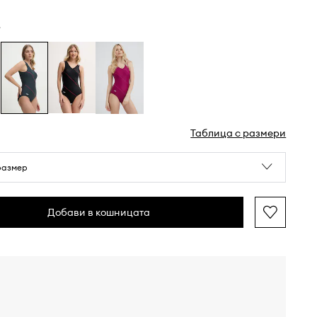
в
Таблица с размери
размер
Добави в кошницата