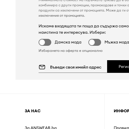
комбинира с други промоции, промокодове и точки о
продукти са изключени от промоцията. Може да ги от
изключения от промоцията
.
Искаме входящата ти поща да съдържа само 
наистина те интересува. Избери:
Дамска мода
Мъжка мод
Избирането на оферта е опционално
Реги
ЗА НАС
ИНФО
За ANSWEAR.bg
Правил