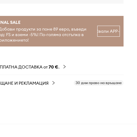
INAL SALE
Добави продукти за поне 89 евро, въведи
Свали APP-а
од: FS и вземи -5%! По-голяма отстъпка в
риложението!
ЗПЛАТНА ДОСТАВКА от
70 €
.
ЪЩАНЕ И РЕКЛАМАЦИЯ
30 дни право на връщане