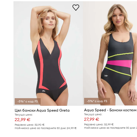
-5%* с код: FS
-5%* с код: FS
Aqua Speed - Бански костюм
Цял бански Aqua Speed Greta
Текуща цена:
Текуща цена:
27,99 €
22,99 €
Редовна цена:
32,99 €
Редовна цена:
32,90 €
Най-ниска цена за последните 30 дни:
Най-ниска цена за последните 30 дни:
24,99 €