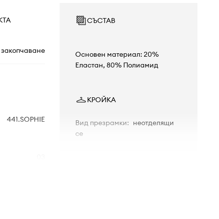
КТА
СЪСТАВ
 закопчаване
Основен материал: 20%
Еластан, 80% Полиамид
КРОЙКА
441.SOPHIE
Вид презрамки
:
неотделящи
се
03
РАЗМЕРИ
Моделът в снимката е висок 175
сив
см и носи размер 38