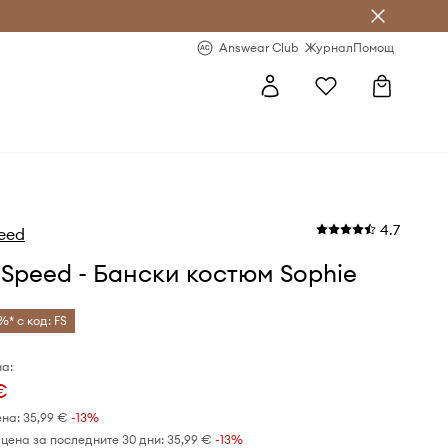
естявай с Answear Club
-20% за първа поръчка
Answear Club
Журнал
Помощ
4.7
eed
Speed - Бански костюм Sophie
%* с код: FS
а:
€
ена:
35,99 €
-13%
цена за последните 30 дни:
35,99 €
 -13%