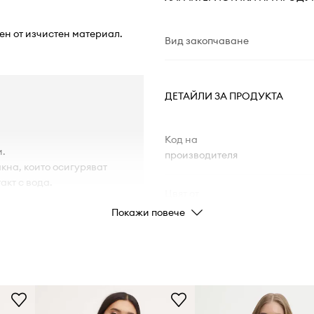
ен от изчистен материал.
Вид закопчаване
ДЕТАЙЛИ ЗА ПРОДУКТА
Код на
и.
производителя
кна, които осигуряват
акт с вода.
Цвят от
производителя
Покажи повече
Цвят
Марка