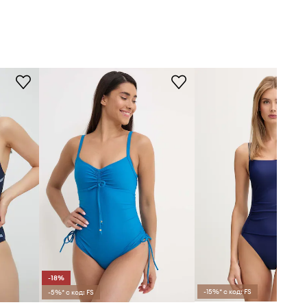
-18%
-15%* с код: FS
-5%* с код: FS