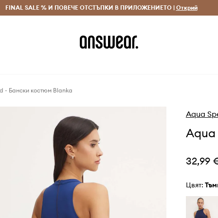
 и връщане за поръчки над 70 EUR
FINAL SALE % И ПОВЕЧЕ ОТСТЪПКИ В ПРИЛОЖЕНИЕТО |
Доставка 1-5 дни
Открий
Сп
 - Бански костюм Blanka
Aqua Sp
Aqua 
32,99 
Цвят:
тъ