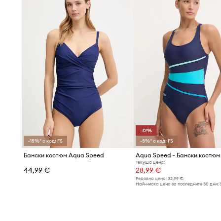
-12%
-15%* с код: FS
-5%* с код: FS
Бански костюм Aqua Speed
Aqua Speed - Бански костюм
Текуща цена:
44,99 €
28,99 €
Редовна цена:
32,99 €
Най-ниска цена за последните 30 дни: