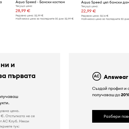
ia
Aqua Speed - Бански костюм
Aqua Speed цял бански да
Текуща цена:
Текуща цена:
28,99 €
22,99 €
Редовна цена:
32,99 €
Редовна цена:
32,16 €
Най-ниска цена за последните 30 дни:
32,99 €
Най-ниска цена за последните 30 дни
 ни и
за първата
Answear
Създай профил и с
получаваш до
20
получаваш
укти.
довна цена.
€. Отстъпката не се
Разбери пов
т AC Клуб. Някои
криете тук: