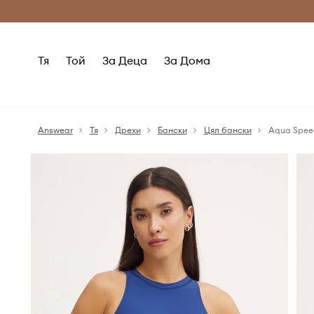
Само оригинални продукти
Безплатни доставка
Тя
Той
За Деца
За Дома
Answear
Тя
Дрехи
Бански
Цял бански
Aqua Speed