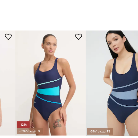
-12%
-5%* с код: FS
-5%* с код: FS