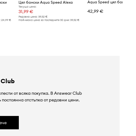
Aqua Speed цял бански д
мски
Цял бански Aqua Speed Alexa
Текуща цена:
42,99 €
31,99 €
Редовна цена:
39,32 €
:
24,99 €
Най-ниска цена за последните 30 дни:
39,32 €
 Club
пести от всяка покупка. В Answear Club
%
постоянна отстъпка от редовни цени.
ече