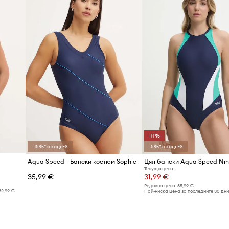
Код на продукта
-11%
-15%* с код: FS
-5%* с код: FS
Aqua Speed - Бански костюм Sophie
Цял бански Aqua Speed Ni
Текуща цена:
35,99 €
31,99 €
Редовна цена:
35,99 €
32,99 €
Най-ниска цена за последните 30 дни