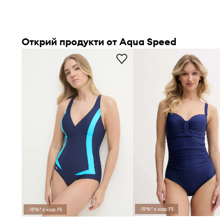
Открий продукти от Aqua Speed
-15%* с код: FS
-15%* с код: FS