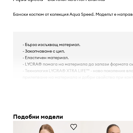
Бански костюм от колекция Aqua Speed. Моделът е направ
- Бързо изсъхващ материал.
- Закопчаване с цип.
- Еластичен материал.
- LYCRA® помага на материала да запази формата с
- Технология LYCRA® XTRA LIFE™ - ново поколение вла
прилепване на материала и добри свойства при конт
Подобни модели