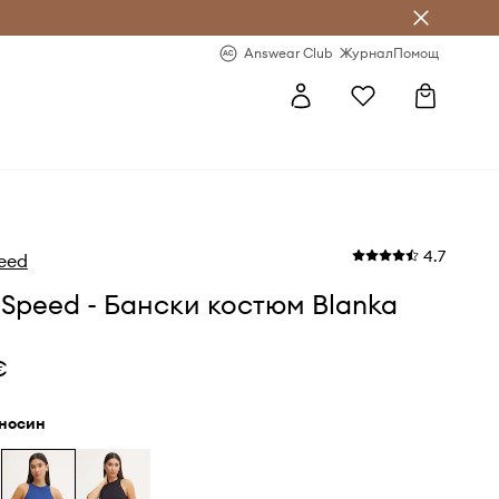
естявай с Answear Club
-20% за първа поръчка
Answear Club
Журнал
Помощ
4.7
eed
Speed - Бански костюм Blanka
€
мносин