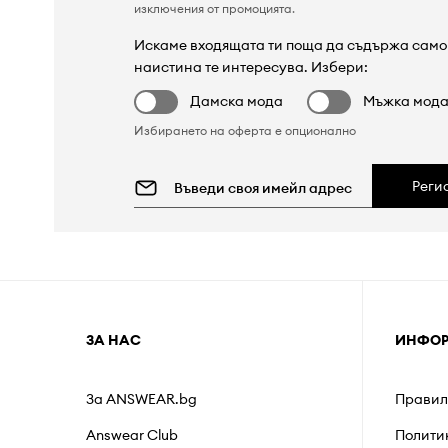
изключения от промоцията
.
Искаме входящата ти поща да съдържа само 
наистина те интересува. Избери:
Дамска мода
Мъжка мод
Избирането на оферта е опционално
Реги
ЗА НАС
ИНФО
За ANSWEAR.bg
Правил
Answear Club
Полити