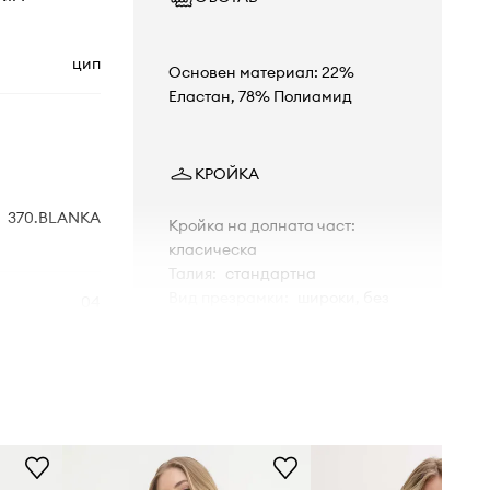
цип
Основен материал: 22%
Еластан, 78% Полиамид
КРОЙКА
370.BLANKA
Кройка на долната част
:
класическа
Талия
:
стандартна
Вид презрамки
:
широки, без
04
регулиране
Банели
:
не
тъмносин
РАЗМЕРИ
Aqua Speed
Умален размер