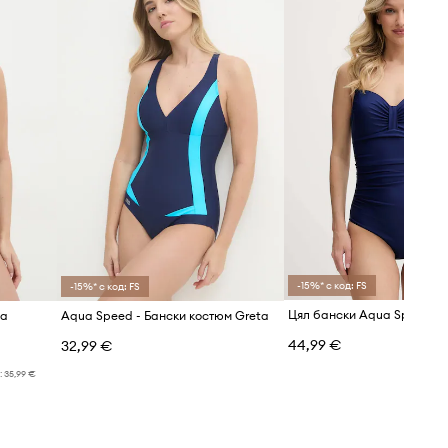
Препоръчваме ви да изберете
размер по-голям от този, който
носите обикновено.
Таблица с размери
ТЕХНИЧЕСКИ ДАННИ
Вид чашки
:
без подплънки, с
леки подплънки
-15%* с код: FS
-15%* с код: FS
Цял бански Aqua Speed Ol
na
Aqua Speed - Бански костюм Greta
44,99 €
32,99 €
:
35,99 €